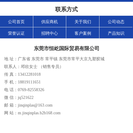
联系方式
公司首页
供应商机
关于我们
公司动态
荣誉认证
招聘中心
客户案例
产品知识
东莞市恒屹国际贸易有限公司
地 址：广东省 东莞市 常平镇 东莞市常平大京九塑胶城
联系人：邓欣女士 （销售专员）
传 真：13412281018
手 机：18819111651
电 话：0769-82558326
微 信：jq521622
邮 箱：jinqinplas@163.com
网 站：m.jinqinplas.b2b168.com