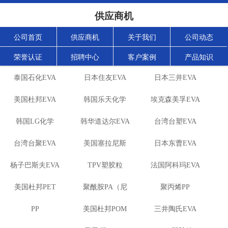
供应商机
公司首页
供应商机
关于我们
公司动态
荣誉认证
招聘中心
客户案例
产品知识
泰国石化EVA
日本住友EVA
日本三井EVA
美国杜邦EVA
韩国乐天化学
埃克森美孚EVA
韩国LG化学
韩华道达尔EVA
EVA
台湾台塑EVA
台湾台聚EVA
EVA
美国塞拉尼斯
日本东曹EVA
杨子巴斯夫EVA
TPV塑胶粒
EVA
法国阿科玛EVA
美国杜邦PET
聚酰胺PA（尼
聚丙烯PP
PP
美国杜邦POM
龙）系列：
三井陶氏EVA