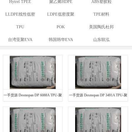
Hytrel TPEE
聚乙烯HDPE
ABS塑胶粒
LLDPE线性低密
LDPE低密度聚
TPE材料
度聚乙烯
TPU
乙烯
POK
美国陶氏杜邦
台湾亚聚EVA
韩国韩华EVA
山东联泓
EVA
一手货源 Desmopan DP 6088A TPU-聚
一手货源 Desmopan DP 3491A TPU-聚
脂 德国拜耳
脂 德国拜耳