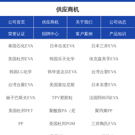
供应商机
公司首页
供应商机
关于我们
公司动态
荣誉认证
招聘中心
客户案例
产品知识
泰国石化EVA
日本住友EVA
日本三井EVA
美国杜邦EVA
韩国乐天化学
埃克森美孚EVA
韩国LG化学
韩华道达尔EVA
EVA
台湾台塑EVA
台湾台聚EVA
EVA
美国塞拉尼斯
日本东曹EVA
杨子巴斯夫EVA
TPV塑胶粒
EVA
法国阿科玛EVA
美国杜邦PET
聚酰胺PA（尼
聚丙烯PP
PP
美国杜邦POM
龙）系列：
三井陶氏EVA