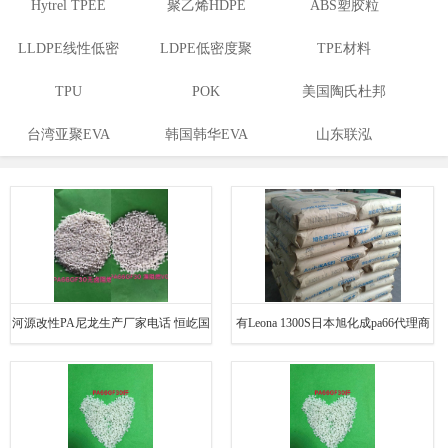
Hytrel TPEE
聚乙烯HDPE
ABS塑胶粒
LLDPE线性低密
LDPE低密度聚
TPE材料
度聚乙烯
TPU
乙烯
POK
美国陶氏杜邦
台湾亚聚EVA
韩国韩华EVA
山东联泓
EVA
河源改性PA尼龙生产厂家电话 恒屹国
有Leona 1300S日本旭化成pa66代理商
际