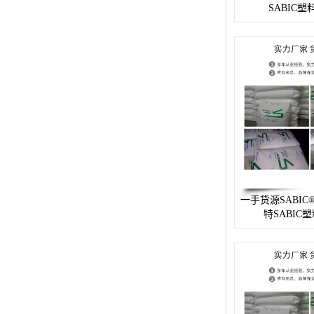
SABIC
杨子巴斯夫EVA
TPV塑胶粒
法国阿科玛EVA
美国杜邦PET
聚酰胺PA（尼龙）系列：
聚丙烯PP
一手货源SABIC®P
美国杜邦POM
特SABIC
三井陶氏EVA
Hytrel TPEE
聚乙烯HDPE