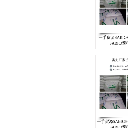
ABS塑胶粒
LLDPE线性低密度聚乙烯
LDPE低密度聚乙烯
一手货源SABIC®
SABIC
TPE材料
TPU
POK
美国陶氏杜邦EVA
闽台亚聚EVA
韩国韩华EVA
山东联泓
一手货源SABIC®P
SABIC