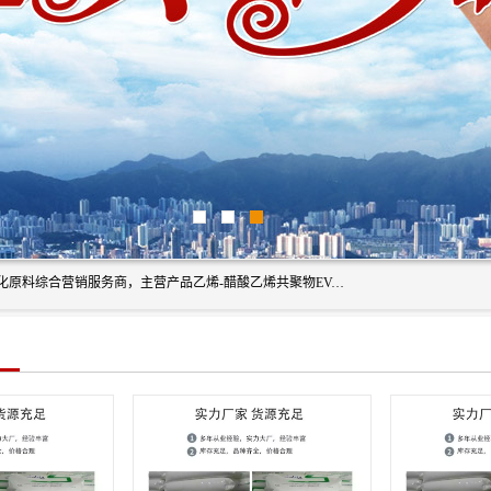
东莞市恒屹国际贸易有限公司（简称：恒屹国际）是一家石化原料综合营销服务商，主营产品乙烯-醋酸乙烯共聚物EVA、聚酰胺PA（尼龙）、醚酯型热塑弹性体TPEE等，公司秉承以市场为导向的战略思想，致力于大宗石化原料在中国市场的营销服务业务，为客户提供一站式的全面服务。