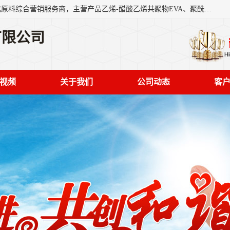
东莞市恒屹国际贸易有限公司（简称：恒屹国际）是一家石化原料综合营销服务商，主营产品乙烯-醋酸乙烯共聚物EVA、聚酰胺PA（尼龙）、醚酯型热塑弹性体TPEE等，公司秉承以市场为导向的战略思想，致力于大宗石化原料在中国市场的营销服务业务，为客户提供一站式的全面服务。
有限公司
视频
关于我们
公司动态
客