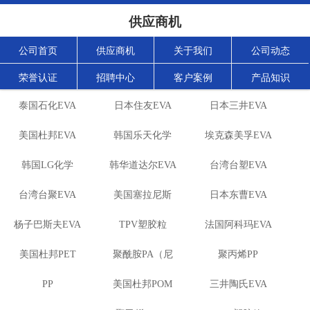
供应商机
公司首页
供应商机
关于我们
公司动态
荣誉认证
招聘中心
客户案例
产品知识
泰国石化EVA
日本住友EVA
日本三井EVA
美国杜邦EVA
韩国乐天化学
埃克森美孚EVA
韩国LG化学
韩华道达尔EVA
EVA
台湾台塑EVA
台湾台聚EVA
EVA
美国塞拉尼斯
日本东曹EVA
杨子巴斯夫EVA
TPV塑胶粒
EVA
法国阿科玛EVA
美国杜邦PET
聚酰胺PA（尼
聚丙烯PP
PP
美国杜邦POM
龙）系列：
三井陶氏EVA