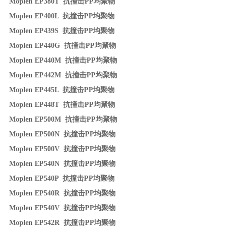
Moplen EP380T
抗撞击
PP
均聚物
Moplen EP400L
抗撞击
PP
均聚物
Moplen EP439S
抗撞击
PP
均聚物
Moplen EP440G
抗撞击
PP
均聚物
Moplen EP440M
抗撞击
PP
均聚物
Moplen EP442M
抗撞击
PP
均聚物
Moplen EP445L
抗撞击
PP
均聚物
Moplen EP448T
抗撞击
PP
均聚物
Moplen EP500M
抗撞击
PP
均聚物
Moplen EP500N
抗撞击
PP
均聚物
Moplen EP500V
抗撞击
PP
均聚物
Moplen EP540N
抗撞击
PP
均聚物
Moplen EP540P
抗撞击
PP
均聚物
Moplen EP540R
抗撞击
PP
均聚物
Moplen EP540V
抗撞击
PP
均聚物
Moplen EP542R
抗撞击
PP
均聚物