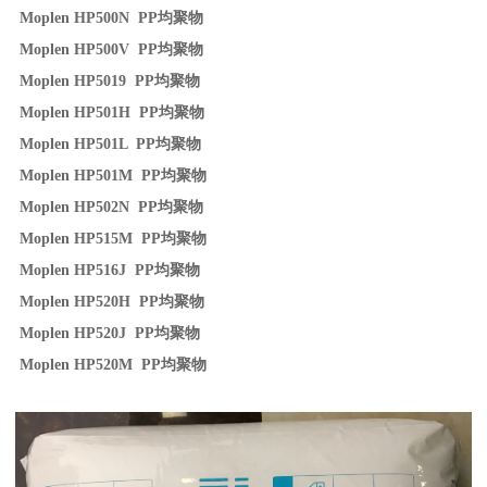
Moplen HP500N PP
均聚物
Moplen HP500V PP
均聚物
Moplen HP5019 PP
均聚物
Moplen HP501H PP
均聚物
Moplen HP501L PP
均聚物
Moplen HP501M PP
均聚物
Moplen HP502N PP
均聚物
Moplen HP515M PP
均聚物
Moplen HP516J PP
均聚物
Moplen HP520H PP
均聚物
Moplen HP520J PP
均聚物
Moplen HP520M PP
均聚物