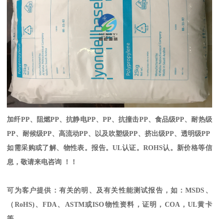
加纤
PP
、阻燃
PP
、抗静电
PP
、
PP
、抗撞击
PP
、食品级
PP
、耐热级
PP
、耐候级
PP
、高流动
PP
、以及吹塑级
PP
、挤出级
PP
、透明级
PP
如需采购或了解、物性表。
报告。
UL
认证。
ROHS
认。新价格等信
息，敬请来电咨询 ！！
可为客户提供：有关的明、及有关性能测试报告，如：
MSDS
、
（
RoHS)
、
FDA
、
ASTM
或
ISO
物性资料，证明，
COA
，
UL
黄卡
等。