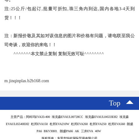
注
:25
公斤
/
包起订
,
批量可折扣
,
珠三角内到达
,
国内各地
3-4
天到
货！！！
注：新报价敬及其如对该信息的图片和价格有问题，请电联至我公
司奇谈，欢迎你的来电！！
^^^^^^^
本文禁止复制 复制无效可耻
^^^^^^^^
m.jinqinplas.b2b168.com
Top
主营产品：阿科玛EVA33-400 埃克森EVAUL00728CC 埃克森EVAUL04533EH2 埃克森
EVAUL05540EH2 杜邦EVA150 杜邦EVA210W 杜邦EVA260 杜邦EVA250 杜邦EVA560 朗盛
PA6 BKV30H1. 朗盛PA66 AK 三井EVA 40W
版权所有：东莞市恒屹国际贸易有限公司