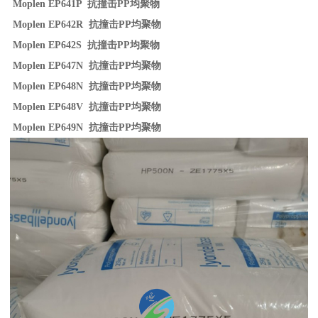
Moplen EP641P
抗撞击
PP
均聚物
Moplen EP642R
抗撞击
PP
均聚物
Moplen EP642S
抗撞击
PP
均聚物
Moplen EP647N
抗撞击
PP
均聚物
Moplen EP648N
抗撞击
PP
均聚物
Moplen EP648V
抗撞击
PP
均聚物
Moplen EP649N
抗撞击
PP
均聚物