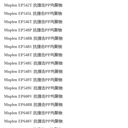
Moplen EP542T
抗撞击
PP
均聚物
Moplen EP545L
抗撞击
PP
均聚物
Moplen EP546T
抗撞击
PP
均聚物
Moplen EP548P
抗撞击
PP
均聚物
Moplen EP548R
抗撞击
PP
均聚物
Moplen EP548S
抗撞击
PP
均聚物
Moplen EP548T
抗撞击
PP
均聚物
Moplen EP548U
抗撞击
PP
均聚物
Moplen EP548V
抗撞击
PP
均聚物
Moplen EP549T
抗撞击
PP
均聚物
Moplen EP549U
抗撞击
PP
均聚物
Moplen EP600V
抗撞击
PP
均聚物
Moplen EP640R
抗撞击
PP
均聚物
Moplen EP640T
抗撞击
PP
均聚物
Moplen EP640V
抗撞击
PP
均聚物