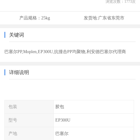
浏览次数：
1773
次
产品规格：
25kg
发货地:
广东省东莞市
关键词
巴塞尔PP,Moplen,EP300U,抗撞击PP均聚物,利安德巴塞尔代理商
详细说明
包装
胶包
型号
EP300U
产地
巴塞尔