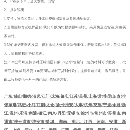
4
、
17
点前下单，当天发货。出货
2
、
批发说明
1.
支持，物流和货运，具体运费根据货量及具体地址而定
.
2.
若需要邮寄试机样品的
,
我们可以为您提供原料试机。采用快递或货运
,
用由买
家自付。
3.
我们承诺期限内发货，但对承运人效率无法作出保，若物流递出
3
天，货运出
5
天，请联络我们协助查询。
注：本公司可支持多种原料混搭订购
,25
公斤
/
包起订（位的材料可以散卖），批
量可折扣
,
款到发货（东莞周边城市可货到付款
).
，提供售前咨询，售后服务，并
由工程师提供一对一的产品问题解决方案。
江苏
/
苏州
/
上海
/
常州
/
昆山
/
泰州
/
广东
/
佛山
/
顺德
/
清远
/
江门
/
珠海
/
肇庆
/
张家港
/
武进
/
小河
/
江阴
/
太仓
/
扬州
/
淮安
/
大丰
/
杭州
/
慈溪
/
宁波
/
余姚
/
浙
江
/
温州
/
乐清
/
南通
/
镇江
/
南京
/
丹阳
/
无锡市
/
徐州市
/
常州市
/
苏州市
/
南
通市
/
连云港市
/
淮安市
/
盐城、湖南、湖北、江西、河南、安徽、浙
江、上海、河北、山东、天津、广西、贵州、福建、新疆、辽宁