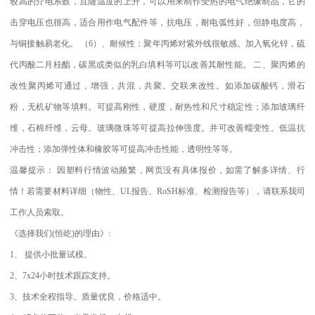
较高的介电系数，且随温度的上升，可以用来制作受热的电气绝缘制品，它的
击穿电压也很高，适合用作电气配件等，抗电压，耐电弧性好，但静电度高，
与铜接触易老化。
（
6
）、耐候性：聚年丙烯对紫外线很敏感。加入氧化锌，硫
代丙酸二月桂酯，碳黑或类似的乳白填料等可以改善其耐性能。
二、聚丙烯的
改性聚丙烯可通过，增强，共混，共聚。交联来改性。如添加碳酸钙，滑石
粉，无机矿物等填料。可提高刚性，硬度，耐热性和尺寸稳定性；添加玻璃纤
维，石棉纤维，云母。玻璃微珠等可提高拉伸强度。并可改善蠕变性。低温抗
冲击性；添加弹性体和橡胶等可提高冲击性能，透明性等等。
温馨提示：
因塑料行情波动频繁，网页没有具体报价，如需了解多详情、行
情！若需要材料详细（物性、
UL
报告、
RoSH
标准、
检测报告等），请联系我司
工作人员索取。
《选择我们
(
恒屹
)
的理由》
:
1
、
提供小批量试模。
2
、
7x24
小时技术跟踪支持。
3
、技术全程指导。质量优良，价格适中。