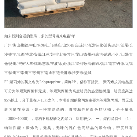
如未找到合适的型号，多的型号请来电咨询
!
广州
/
佛山
/
顺德
/
中山
/
珠海
/
江门
/
肇庆
/
山水
/
四会
/
连州
/
清远
/
从化
/
汕头
/
惠州
/
汕尾
/
长
沙
/
南宁
/
江西
/
湖北
/
安徽
/
江苏
/
苏州
/
上海
/
常州
/
昆山
/
泰州
/
张家港
/
武进
/
小河
/
江阴
/
太
仓
/
扬州
/
淮安
/
大丰
/
杭州
/
慈溪
/
宁波
/
余姚
/
浙江
/
温州
/
乐清
/
南通
/
镇江
/
南京
/
丹阳
/
无锡
市
/
徐州市
/
常州市
/
苏州市
/
南通市
/
连云港市
/
淮安市
/
盐城
PP
聚丙烯的英文名为
Polypropylene
，简称
PP
，俗称百折胶。 聚丙烯按其结晶度
可分为等规聚丙烯和无规，等规聚丙烯为高度结晶的热塑性树脂，结晶度高达
95%
以上，分子量在
8~15
万之间，本书介绍的聚丙烯主要为等规聚丙烯。而无规
聚丙烯在室温下是一种非结晶的、微带粘性的白色蜡状物，分子量低
（
3000~10000
），结构不规整缺乏内聚力，应用较少。
一、聚丙烯特性
（
1
）
物理性能：聚烯为，无臭，无味的乳白色高结晶的聚合物，密度只有
0.90~0.91g/cm3
，是目前所有塑料中轻的品种之一。它对水特别稳定。在水中