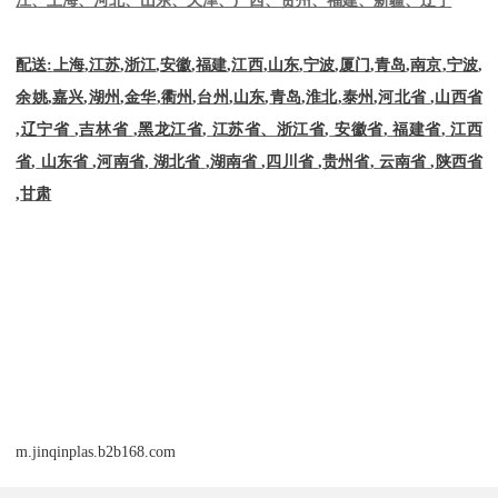
配送
:
上海
,
江苏
,
浙江
,
安徽
,
福建
,
江西
,
山东
,
宁波
,
厦门
,
青岛
,
南京
,
宁波
,
余姚
,
嘉兴
,
湖州
,
金华
,
衢州
,
台州
,
山东
,
青岛
,
淮北
,
泰州
,
河北省
,
山西省
,
辽宁省
,
吉林省
,
黑龙江省
,
江苏省、浙江省
,
安徽省
,
福建省
,
江西
省
,
山东省
,
河南省
,
湖北省
,
湖南省
,
四川省
,
贵州省
,
云南省
,
陕西省
,
甘肃
m.jinqinplas.b2b168.com