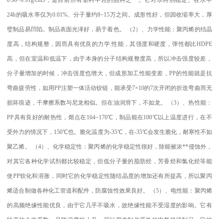
24h
的吸水率仅为
0.01%
、分子量约
8~15
万之间。成形性好，但因收缩率大，厚
璧制品易凹陷。制品表面光泽好，易于着色。
（
2
）、力学性能：聚丙烯的结晶
度高，结构规整，因而具有优良的力学
.
性能，其强度和硬度，弹性都比
HDPE
高，但在室温和低温下，由于本身的分子结构规整度高，所以冲击强度较差，
分子量增加的时候，冲击强度也增大，但成形加工性能变差，
PP
的性能就是抗
弯曲疲劳性，如用
PP
注塑一体活动铰链，能承受
7×10
的
7
次开闭的折迭弯曲而无
损坏痕迹，干摩擦系数与尼龙相似。但在油润滑下，不如龙。
（
3
）、热性能：
PP
具有良好的耐热性，熔点在
164~170
℃
，制品能在
100
℃
以上温度进行，在不
受外力的情况下，
150
℃
也。脆化温度为
-35
℃
，在
-35
℃
会发生脆化，耐寒性不如
聚乙烯。
（
4
）、化学稳定性：聚丙烯的化学稳定性很好，除能被浓
**
侵蚀外，
对其它各种化学试剂都比较稳定，但低分子量的脂肪烃，芳香烃和氯化烃等能
使
PP
软化和溶胀，同时它的化学稳定性随结晶度的增加还有所提高，所以聚丙
烯适合制做各种化工管道和配件，防腐蚀性效果良好。
（
5
）、电性能：聚丙烯
的高频绝缘性能优良，由于它几乎不吸水，故绝缘性能不受湿度的影响。它有