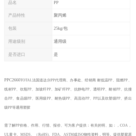
品名
PP
产品特性
聚丙烯
包装
25kg/包
用途级别
通用级
是否进口
是
PPC2660
TOTAL
法国道达尔PP代理商、办事处、经销商
耐低温
PP
、阻燃
PP
、
线材
PP
、吹瓶
PP
、加玻纤
PP
、加矿纤
PP
、抗静电
PP
、透明
PP
、耐候
PP
、抗撞
击
PP
、食品级
PP
、医用级
PP
、耐热级
PP
、高流动
PP
、
PP
以及吹塑级
PP
、挤出
级
PP
等通用塑胶
需了解
PP
价格、作用、行情、报价、可为客户提供：有关的明、如：，
COA
，
UL
黄卡、
MSDS
、
（
RoHS)
、
FDA
、
ASTM
或
ISO
物性资料，明等。提供塑胶原