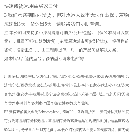
快递或货运
,
用由买家自付。
3.
我们承诺期限内发货，但对承运人效率无法作出保，若物
流递出
3
天，货运出
5
天，请联络我们协助查询。
注
:
本公司可支持多种原料混搭订购
,25
公斤
/
包起订（位的材料可以散
卖），批量可折扣
,
款到发货（东莞周边城市可货到付款
).
，提供售前
咨询，售后服务，并由工程师提供一对一的产品问题解决方案。
如未找到合适的型号，多的型号请来电咨询
!
广州
/
佛山
/
顺德
/
中山
/
珠海
/
江门
/
肇庆
/
山水
/
四会
/
连州
/
清远
/
从化
/
汕头
/
惠州
/
汕尾
/
长
沙
/
南宁
/
江西
/
湖北
/
安徽
/
江苏
/
苏州
/
上海
/
常州
/
昆山
/
泰州
/
张家港
/
武进
/
小河
/
江阴
/
太
仓
/
扬州
/
淮安
/
大丰
/
杭州
/
慈溪
/
宁波
/
余姚
/
浙江
/
温州
/
乐清
/
南通
/
镇江
/
南京
/
丹阳
/
无锡
市
/
徐州市
/
常州市
/
苏州市
/
南通市
/
连云港市
/
淮安市
/
盐城
PP
聚丙烯的英文名为
Polypropylene
，简称
PP
，俗称百折胶。 聚丙烯按其结晶度
可分为等规聚丙烯和无规，等规聚丙烯为高度结晶的热塑性树脂，结晶度高达
95%
以上，分子量在
8~15
万之间，本书介绍的聚丙烯主要为等规聚丙烯。而无规