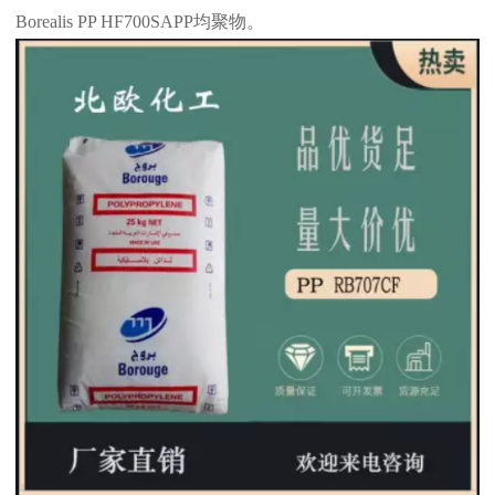
Borealis PP HF700SAPP
均聚物。