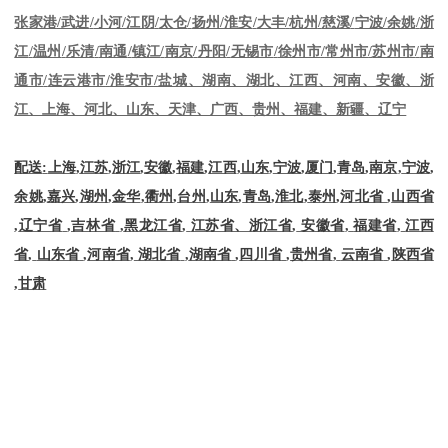
张家港
/
武进
/
小河
/
江阴
/
太仓
/
扬州
/
淮安
/
大丰
/
杭州
/
慈溪
/
宁波
/
余姚
/
浙
江
/
温州
/
乐清
/
南通
/
镇江
/
南京
/
丹阳
/
无锡市
/
徐州市
/
常州市
/
苏州市
/
南
通市
/
连云港市
/
淮安市
/
盐城、湖南、湖北、江西、河南、安徽、浙
江、上海、河北、山东、天津、广西、贵州、福建、新疆、辽宁
配送
:
上海
,
江苏
,
浙江
,
安徽
,
福建
,
江西
,
山东
,
宁波
,
厦门
,
青岛
,
南京
,
宁波
,
余姚
,
嘉兴
,
湖州
,
金华
,
衢州
,
台州
,
山东
,
青岛
,
淮北
,
泰州
,
河北省
,
山西省
,
辽宁省
,
吉林省
,
黑龙江省
,
江苏省、浙江省
,
安徽省
,
福建省
,
江西
省
,
山东省
,
河南省
,
湖北省
,
湖南省
,
四川省
,
贵州省
,
云南省
,
陕西省
,
甘肃