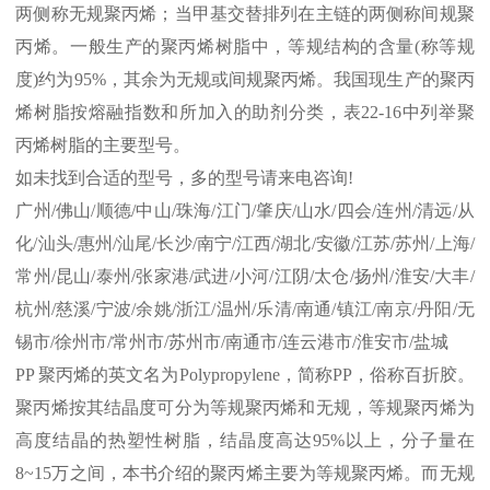
两侧称无规聚丙烯；当甲基交替排列在主链的两侧称间规聚
丙烯。一般生产的聚丙烯树脂中，等规结构的含量
(
称等规
度
)
约为
95%
，其余为无规或间规聚丙烯。我国现生产的聚丙
烯树脂按熔融指数和所加入的助剂分类，表
22-16
中列举聚
丙烯树脂的主要型号。
如未找到合适的型号，多的型号请来电咨询
!
广州
/
佛山
/
顺德
/
中山
/
珠海
/
江门
/
肇庆
/
山水
/
四会
/
连州
/
清远
/
从
化
/
汕头
/
惠州
/
汕尾
/
长沙
/
南宁
/
江西
/
湖北
/
安徽
/
江苏
/
苏州
/
上海
/
常州
/
昆山
/
泰州
/
张家港
/
武进
/
小河
/
江阴
/
太仓
/
扬州
/
淮安
/
大丰
/
杭州
/
慈溪
/
宁波
/
余姚
/
浙江
/
温州
/
乐清
/
南通
/
镇江
/
南京
/
丹阳
/
无
锡市
/
徐州市
/
常州市
/
苏州市
/
南通市
/
连云港市
/
淮安市
/
盐城
PP
聚丙烯的英文名为
Polypropylene
，简称
PP
，俗称百折胶。
聚丙烯按其结晶度可分为等规聚丙烯和无规，等规聚丙烯为
高度结晶的热塑性树脂，结晶度高达
95%
以上，分子量在
8~15
万之间，本书介绍的聚丙烯主要为等规聚丙烯。而无规