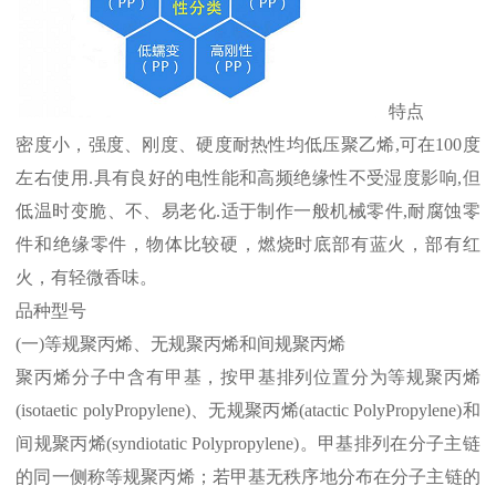
特点
密度小，强度、刚度、硬度耐热性均低压聚乙烯
,
可在
100
度
左右使用
.
具有良好的电性能和高频绝缘性不受湿度影响
,
但
低温时变脆、不、易老化
.
适于制作一般机械零件
,
耐腐蚀零
件和绝缘零件，物体比较硬，燃烧时底部有蓝火，部有红
火，有轻微香味。
品种型号
(
一
)
等规聚丙烯、无规聚丙烯和间规聚丙烯
聚丙烯分子中含有甲基，按甲基排列位置分为等规聚丙烯
(isotaetic polyPropylene)
、无规聚丙烯
(atactic PolyPropylene)
和
间规聚丙烯
(syndiotatic Polypropylene)
。甲基排列在分子主链
的同一侧称等规聚丙烯；若甲基无秩序地分布在分子主链的