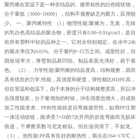
聚丙烯在室温下是一种非结晶的、微带粘性的白色蜡状物，
分子量低（
3000~10000
），结构不规整缺乏内聚力，应用较
少。 一、聚丙烯特性 （
1
）物理性能
:
聚烯为，无臭，无味
的乳白色高结晶的聚合物，密度只有
0.90~0.91g/cm3
，是目
前所有塑料中轻的品种之一。它对水特别稳定。在水中
24h
的吸水率仅为
0.01%
、分子量约
8~15
万之间。成形性好，但
因收缩率大，厚璧制品易凹陷。制品表面光泽好，易于着
色。 （
2
）、力学性能
:
聚丙烯的结晶度高，结构规整，因而
具有优良的力学
.
性能，其强度和硬度，弹性都比
HDPE
高，
但在室温和低温下，由于本身的分子结构规整度高，所以冲
击强度较差，分子量增加的时候，冲击强度也增大，但成形
加工性能变差，
PP
的性能就是抗弯曲疲劳性，如用
PP
注塑
一体活动铰链，能承受
7×10
的
7
次开闭的折迭弯曲而无损坏
痕迹，干摩擦系数与尼龙相似。但在油润滑下，不如龙。
（
3
）、热性能
:PP
具有良好的耐热性，熔点在
164~170℃
，