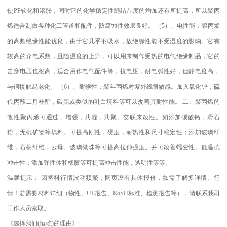
使
PP
软化和溶胀，同时它的化学稳定性随结晶度的增加还有所提高，所以聚丙
烯适合制做各种化工管道和配件，防腐蚀性效果良好。
（
5
）、电性能：聚丙烯
的高频绝缘性能优良，由于它几乎不吸水，故绝缘性能不受湿度的影响。它有
较高的介电系数，且随温度的上升，可以用来制作受热的电气绝缘制品，它的
击穿电压也很高，适合用作电气配件等，抗电压，耐电弧性好，但静电度高，
与铜接触易老化。
（
6
）、耐候性：聚年丙烯对紫外线很敏感。加入氧化锌，硫
代丙酸二月桂酯，碳黑或类似的乳白填料等可以改善其耐性能。
二、聚丙烯的
改性聚丙烯可通过，增强，共混，共聚。交联来改性。如添加碳酸钙，滑石
粉，无机矿物等填料。可提高刚性，硬度，耐热性和尺寸稳定性；添加玻璃纤
维，石棉纤维，云母。玻璃微珠等可提高拉伸强度。并可改善蠕变性。低温抗
冲击性；添加弹性体和橡胶等可提高冲击性能，透明性等等。
温馨提示：
因塑料行情波动频繁，网页没有具体报价，如需了解多详情、行
情！若需要材料详细（物性、
UL
报告、
RoSH
标准、
检测报告等），请联系我司
工作人员索取。
《选择我们
(
恒屹
)
的理由》
: