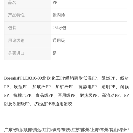
品名
PP
产品特性
聚丙烯
包装
25kg/包
用途级别
通用级
是否进口
是
Borealis
PPLE0310-99
北欧化工
PP
经销商耐低温
PP
、阻燃
PP
、线材
PP
、吹瓶
PP
、加玻纤
PP
、加矿纤
PP
、抗静电
PP
、透明
PP
、耐候
PP
、抗撞击
PP
、食品级
PP
、医用级
PP
、耐热级
PP
、高流动
PP
、
PP
以及吹塑级
PP
、挤出级
PP
等通用塑胶
江苏
/
苏州
/
上海
/
常州
/
昆山
/
泰州
/
广东
/
佛山
/
顺德
/
清远
/
江门
/
珠海
/
肇庆
/