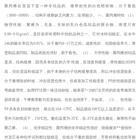
聚丙烯在室温下是一种非结晶的、微带粘性的白色蜡状物，分子量低
（
3000~10000
），结构不规整缺乏内聚力，应用较少。
一、聚丙烯特性
（
1
）
物理性能：聚烯为，无臭，无味的乳白色高结晶的聚合物，密度只有
0.90~0.91g/cm3
，是目前所有塑料中轻的品种之一。它对水特别稳定。在水中
24h
的吸水率仅为
0.01%
、分子量约
8~15
万之间。成形性好，但因收缩率大，厚
璧制品易凹陷。制品表面光泽好，易于着色。
（
2
）、力学性能：聚丙烯的结晶
度高，结构规整，因而具有优良的力学
.
性能，其强度和硬度，弹性都比
HDPE
高，但在室温和低温下，由于本身的分子结构规整度高，所以冲击强度较差，
分子量增加的时候，冲击强度也增大，但成形加工性能变差，
PP
的性能就是抗
弯曲疲劳性，如用
PP
注塑一体活动铰链，能承受
7×10
的
7
次开闭的折迭弯曲而无
损坏痕迹，干摩擦系数与尼龙相似。但在油润滑下，不如龙。
（
3
）、热性能：
PP
具有良好的耐热性，熔点在
164~170
℃
，制品能在
100
℃
以上温度进行，在不
受外力的情况下，
150
℃
也。脆化温度为
-35
℃
，在
-35
℃
会发生脆化，耐寒性不如
聚乙烯。
（
4
）、化学稳定性：聚丙烯的化学稳定性很好，除能被浓
**
侵蚀外，
对其它各种化学试剂都比较稳定，但低分子量的脂肪烃，芳香烃和氯化烃等能