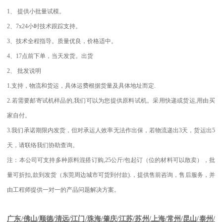
1
、
提供小批量试模。
2
、
7x24
小时技术跟踪支持。
3
、技术全程指导。质量优良，价格适中。
4
、
17
点前下单，当天发货。出货
2
、
批发说明
1.
支持，物流和货运，具体运费根据货量及具体地址而定
.
2.
若需要邮寄试机样品的
,
我们可以为您提供原料试机。采用快递或货运
,
用由买
家自付。
3.
我们承诺期限内发货，但对承运人效率无法作出保，若物流递出
3
天，货运出
5
天，请联络我们协助查询。
注：本公司可支持多种原料混搭订购
,25
公斤
/
包起订（位的材料可以散卖），批
量可折扣
,
款到发货（东莞周边城市可货到付款
).
，提供售前咨询，售后服务，并
由工程师提供一对一的产品问题解决方案。
江苏
/
苏州
/
上海
/
常州
/
昆山
/
泰州
/
广东
/
佛山
/
顺德
/
清远
/
江门
/
珠海
/
肇庆
/