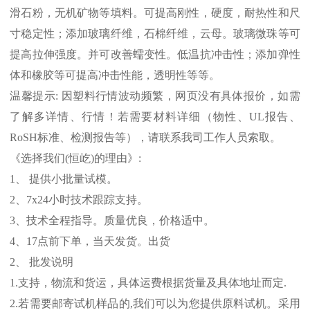
滑石粉，无机矿物等填料。可提高刚性，硬度，耐热性和尺
寸稳定性；添加玻璃纤维，石棉纤维，云母。玻璃微珠等可
提高拉伸强度。并可改善蠕变性。低温抗冲击性；添加弹性
体和橡胶等可提高冲击性能，透明性等等。
温馨提示
:
因塑料行情波动频繁，网页没有具体报价，如需
了解多详情、行情！若需要材料详细（物性、
UL
报告、
RoSH
标准、
检测报告等），请联系我司工作人员索取。
《选择我们
(
恒屹
)
的理由》
:
1
、 提供小批量试模。
2
、
7x24
小时技术跟踪支持。
3
、技术全程指导。质量优良，价格适中。
4
、
17
点前下单，当天发货。出货
2
、 批发说明
1.
支持，物流和货运，具体运费根据货量及具体地址而定
.
2.
若需要邮寄试机样品的
,
我们可以为您提供原料试机。采用