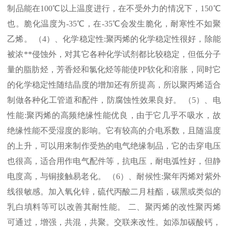
制品能在
100℃
以上温度进行，在不受外力的情况下，
150℃
也。脆化温度为
-35℃
，在
-35℃
会发生脆化，耐寒性不如聚
乙烯。 （
4
）、化学稳定性
:
聚丙烯的化学稳定性很好，除能
被浓
**
侵蚀外，对其它各种化学试剂都比较稳定，但低分子
量的脂肪烃，芳香烃和氯化烃等能使
PP
软化和溶胀，同时它
的化学稳定性随结晶度的增加还有所提高，所以聚丙烯适合
制做各种化工管道和配件，防腐蚀性效果良好。 （
5
）、电
性能
:
聚丙烯的高频绝缘性能优良，由于它几乎不吸水，故
绝缘性能不受湿度的影响。它有较高的介电系数，且随温度
的上升，可以用来制作受热的电气绝缘制品，它的击穿电压
也很高，适合用作电气配件等，抗电压，耐电弧性好，但静
电度高，与铜接触易老化。 （
6
）、耐候性
:
聚年丙烯对紫外
线很敏感。加入氧化锌，硫代丙酸二月桂酯，碳黑或类似的
乳白填料等可以改善其耐性能。 二、聚丙烯的改性聚丙烯
可通过，增强，共混，共聚。交联来改性。如添加碳酸钙，