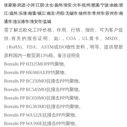
张家港
/
武进
/
小河
/
江阴
/
太仓
/
扬州
/
淮安
/
大丰
/
杭州
/
慈溪
/
宁波
/
余姚
/
浙
江
/
温州
/
乐清
/
南通
/
镇江
/
南京
/
丹阳
/
无锡市
/
徐州市
/
常州市
/
苏州市
/
南
通市
/
连云港市
/
淮安市
/
盐城
需了解北欧化工
PP
价格、作用、行情、报价、可为客户提
供
:
有关的报告证明、如
:
，
COA
，
UL
黄卡、
MSDS
、
（
RoHS)
、
FDA
、
ASTM
或
ISO
物性资料，明等。提供塑胶
原料国内一般贸易
13%
税。备注说明良
Borealis PP HJ325MOPP
均聚物。
Borealis PP HK060AEPP
均聚物。
Borealis PP BC250MO
抗撞击
PP
均聚物。
Borealis PP BC545MO
抗撞击
PP
均聚物。
Borealis PP BC650MO
抗撞击
PP
均聚物。
Borealis PP BG383MO
抗撞击
PP
均聚物。
Borealis PP WA522E
抗撞击
PP
均聚物。
Borealis PP WA590E
抗撞击
PP
均聚物。