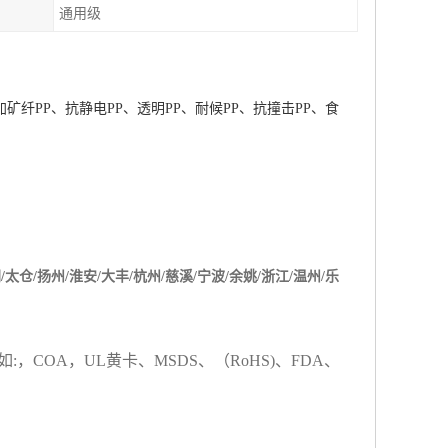
通用级
加矿纤
PP
、抗静电
PP
、透明
PP
、耐候
PP
、抗撞击
PP
、食
阴
/
太仓
/
扬州
/
淮安
/
大丰
/
杭州
/
慈溪
/
宁波
/
余姚
/
浙江
/
温州
/
乐
如
:
，
COA
，
UL
黄卡、
MSDS
、
（
RoHS)
、
FDA
、