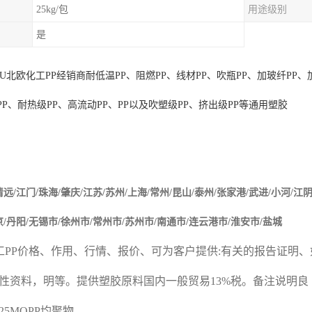
25kg/包
用途级别
是
1U
北欧化工
PP
经销商耐低温
PP
、阻燃
PP
、线材
PP
、吹瓶
PP
、加玻纤
PP
、
PP
、耐热级
PP
、高流动
PP
、
PP
以及吹塑级
PP
、挤出级
PP
等通用塑胶
清远
/
江门
/
珠海
/
肇庆
/
江苏
/
苏州
/
上海
/
常州
/
昆山
/
泰州
/
张家港
/
武进
/
小河
/
江
京
/
丹阳
/
无锡市
/
徐州市
/
常州市
/
苏州市
/
南通市
/
连云港市
/
淮安市
/
盐城
工
PP
价格、作用、行情、报价、可为客户提供
:
有关的报告证明、
性资料，明等。提供塑胶原料国内一般贸易
13%
税。备注说明良
J325MOPP
均聚物。