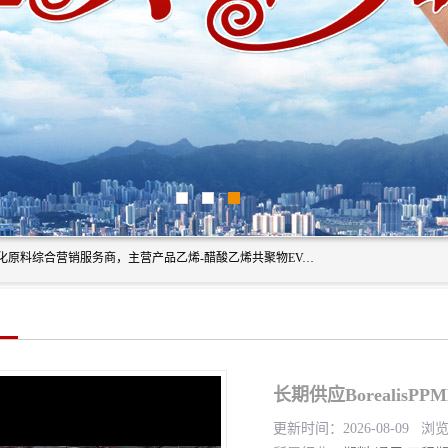
东莞市恒屹国际贸易有限公司（简称：恒屹国际）是一家石化原料综合营销服务商，主营产品乙烯-醋酸乙烯共聚物EVA、聚酰胺PA（尼龙）、醚酯型热塑弹性体TPEE等，公司秉承以市场为导向的战略思想，致力于大宗石化原料在中国市场的营销服务业务，为客户提供一站式的全面服务。
长期供应BorealisP
更新时间：2026-08-09 浏