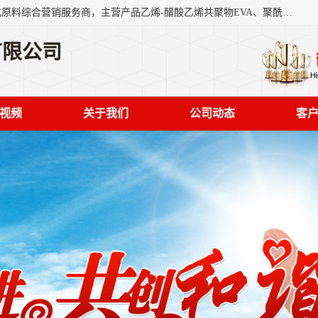
东莞市恒屹国际贸易有限公司（简称：恒屹国际）是一家石化原料综合营销服务商，主营产品乙烯-醋酸乙烯共聚物EVA、聚酰胺PA（尼龙）、醚酯型热塑弹性体TPEE等，公司秉承以市场为导向的战略思想，致力于大宗石化原料在中国市场的营销服务业务，为客户提供一站式的全面服务。
有限公司
视频
关于我们
公司动态
客