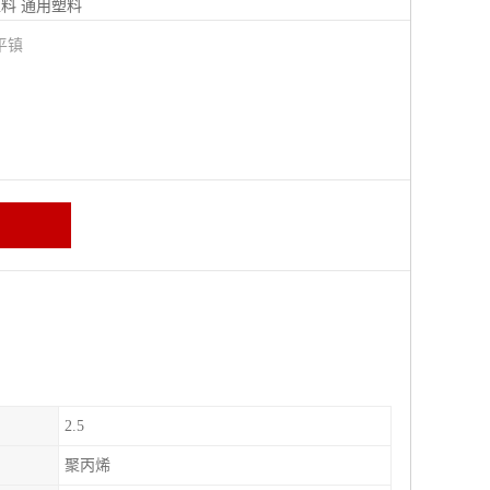
塑料
通用塑料
平镇
2.5
聚丙烯