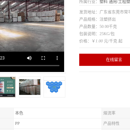
所属行业：
塑料
通用/工程
发货地址：广东省东莞市常
产品规格：注塑挤出
产品数量：50.00千克
包装说明：25KG/包
价格：￥
1.00
元/千克 起
在线留言
本色
熔流率
PP
产品特性