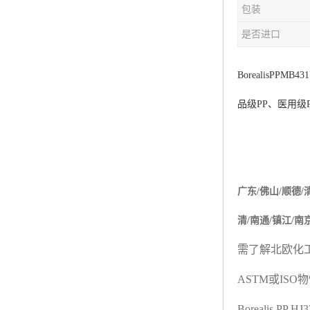
包装
杨子巴斯夫EVA
是否进口
TPV塑胶粒
法国阿科玛EVA
BorealisP
P
MB43
品级
PP
、医用级
美国杜邦PET
聚酰胺PA（尼龙）系列：
聚丙烯PP
广东
/
佛山
/
顺德
/
美国杜邦POM
清
/
南通
/
镇江
/
南
三井陶氏EVA
需了解北欧化
Hytrel TPEE
ASTM
或
ISO
物
聚乙烯HDPE
Borealis PP H