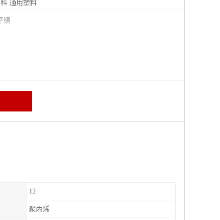
塑料
通用塑料
平镇
12
聚丙烯