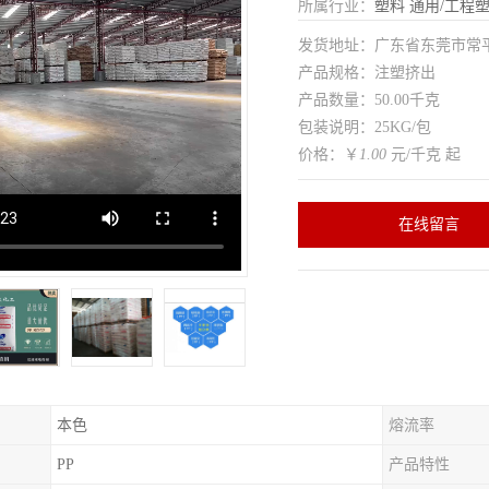
所属行业：
塑料
通用/工程
发货地址：广东省东莞市常
产品规格：注塑挤出
产品数量：50.00千克
包装说明：25KG/包
价格：￥
1.00
元/千克 起
在线留言
本色
熔流率
PP
产品特性