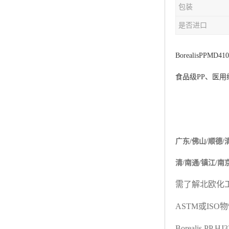
包装
杨子巴斯夫EVA
是否进口
TPV塑胶粒
法国阿科玛EVA
Borealis
PP
MD41
食品级
PP
、医用
美国杜邦PET
聚酰胺PA（尼龙）系列：
聚丙烯PP
广东
/
佛山
/
顺德
/
美国杜邦POM
清
/
南通
/
镇江
/
南
三井陶氏EVA
需了解北欧化
Hytrel TPEE
ASTM
或
ISO
物
聚乙烯HDPE
Borealis PP H