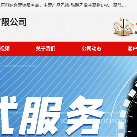
东莞市恒屹国际贸易有限公司（简称：恒屹国际）是一家石化原料综合营销服务商，主营产品乙烯-醋酸乙烯共聚物EVA、聚酰胺PA（尼龙）、醚酯型热塑弹性体TPEE等，公司秉承以市场为导向的战略思想，致力于大宗石化原料在中国市场的营销服务业务，为客户提供一站式的全面服务。
有限公司
视频
关于我们
公司动态
客