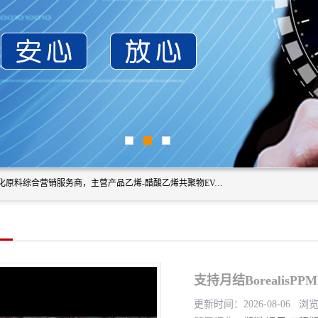
东莞市恒屹国际贸易有限公司（简称：恒屹国际）是一家石化原料综合营销服务商，主营产品乙烯-醋酸乙烯共聚物EVA、聚酰胺PA（尼龙）、醚酯型热塑弹性体TPEE等，公司秉承以市场为导向的战略思想，致力于大宗石化原料在中国市场的营销服务业务，为客户提供一站式的全面服务。
支持月结BorealisP
更新时间：2026-08-06 浏