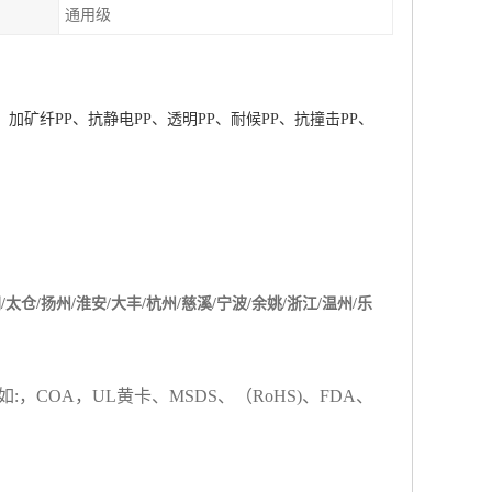
通用级
、加矿纤
PP
、抗静电
PP
、透明
PP
、耐候
PP
、抗撞击
PP
、
阴
/
太仓
/
扬州
/
淮安
/
大丰
/
杭州
/
慈溪
/
宁波
/
余姚
/
浙江
/
温州
/
乐
如
:
，
COA
，
UL
黄卡、
MSDS
、
（
RoHS)
、
FDA
、