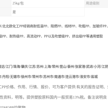
25kg/包
用途级别
是
0U
北
北欧化工
PP
经销商耐低温
PP
、阻燃
PP
、线材
PP
、吹瓶
PP
、加玻纤
PP
级
PP
、耐热级
PP
、高流动
PP
、
PP
以及吹塑级
PP
、挤出级
PP
等通用塑胶
清远
/
江门
/
珠海
/
肇庆
/
江苏
/
苏州
/
上海
/
常州
/
昆山
/
泰州
/
张家港
/
武进
/
小河
/
江
京
/
丹阳
/
无锡市
/
徐州市
/
常州市
/
苏州市
/
南通市
/
连云港市
/
淮安市
/
盐城
工
PP
价格、作用、行情、报价、可为客户提供
:
有关的报告证明、
性资料，明等。提供塑胶原料国内一般贸易
13%
税。备注说明良
J325MOPP
均聚物。