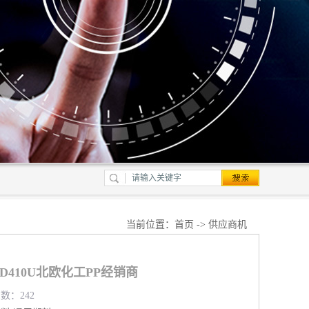
当前位置：
首页
->
供应商机
PMD410U北欧化工PP经销商
览数：242