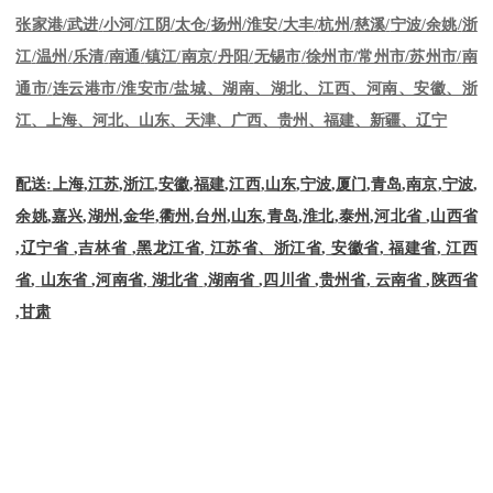
张家港
/
武进
/
小河
/
江阴
/
太仓
/
扬州
/
淮安
/
大丰
/
杭州
/
慈溪
/
宁波
/
余姚
/
浙
江
/
温州
/
乐清
/
南通
/
镇江
/
南京
/
丹阳
/
无锡市
/
徐州市
/
常州市
/
苏州市
/
南
通市
/
连云港市
/
淮安市
/
盐城、湖南、湖北、江西、河南、安徽、浙
江、上海、河北、山东、天津、广西、贵州、福建、新疆、辽宁
配送
:
上海
,
江苏
,
浙江
,
安徽
,
福建
,
江西
,
山东
,
宁波
,
厦门
,
青岛
,
南京
,
宁波
,
余姚
,
嘉兴
,
湖州
,
金华
,
衢州
,
台州
,
山东
,
青岛
,
淮北
,
泰州
,
河北省
,
山西省
,
辽宁省
,
吉林省
,
黑龙江省
,
江苏省、浙江省
,
安徽省
,
福建省
,
江西
省
,
山东省
,
河南省
,
湖北省
,
湖南省
,
四川省
,
贵州省
,
云南省
,
陕西省
,
甘肃