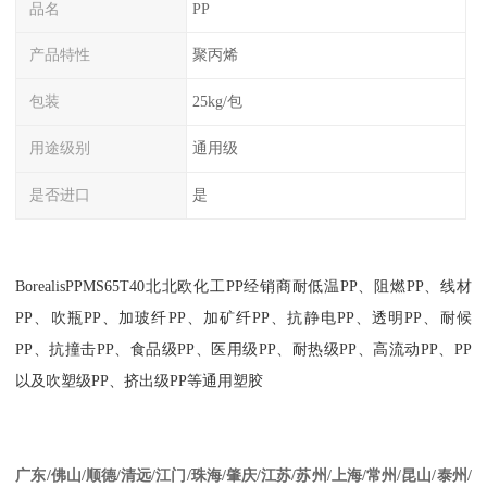
品名
PP
产品特性
聚丙烯
包装
25kg/包
用途级别
通用级
是否进口
是
Borealis
PP
MS65T40
北
北欧化工
PP
经销商耐低温
PP
、阻燃
PP
、线材
PP
、吹瓶
PP
、加玻纤
PP
、加矿纤
PP
、抗静电
PP
、透明
PP
、耐候
PP
、抗撞击
PP
、食品级
PP
、医用级
PP
、耐热级
PP
、高流动
PP
、
PP
以及吹塑级
PP
、挤出级
PP
等通用塑胶
江苏
/
苏州
/
上海
/
常州
/
昆山
/
泰州
/
广东
/
佛山
/
顺德
/
清远
/
江门
/
珠海
/
肇庆
/