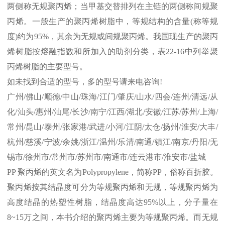
两侧称无规聚丙烯；当甲基交替排列在主链的两侧称间规聚
丙烯。一般生产的聚丙烯树脂中，等规结构的含量
(
称等规
度
)
约为
95%
，其余为无规或间规聚丙烯。我国现生产的聚丙
烯树脂按熔融指数和所加入的助剂分类，表
22-16
中列举聚
丙烯树脂的主要型号。
如未找到合适的型号，多的型号请来电咨询
!
广州
/
佛山
/
顺德
/
中山
/
珠海
/
江门
/
肇庆
/
山水
/
四会
/
连州
/
清远
/
从
化
/
汕头
/
惠州
/
汕尾
/
长沙
/
南宁
/
江西
/
湖北
/
安徽
/
江苏
/
苏州
/
上海
/
常州
/
昆山
/
泰州
/
张家港
/
武进
/
小河
/
江阴
/
太仓
/
扬州
/
淮安
/
大丰
/
杭州
/
慈溪
/
宁波
/
余姚
/
浙江
/
温州
/
乐清
/
南通
/
镇江
/
南京
/
丹阳
/
无
锡市
/
徐州市
/
常州市
/
苏州市
/
南通市
/
连云港市
/
淮安市
/
盐城
PP
聚丙烯的英文名为
Polypropylene
，简称
PP
，俗称百折胶。
聚丙烯按其结晶度可分为等规聚丙烯和无规，等规聚丙烯为
高度结晶的热塑性树脂，结晶度高达
95%
以上，分子量在
8~15
万之间，本书介绍的聚丙烯主要为等规聚丙烯。而无规