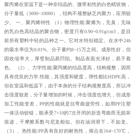
聚丙烯在室温下是一种非结晶的、微带粘性的白色蜡状物，
分子量低（
3000~10000
），结构不规整缺乏内聚力，应用较
少。 一、聚丙烯特性 （
1
）物理性能
:
聚烯为，无臭，无味
的乳白色高结晶的聚合物，密度只有
0.90~0.91g/cm3
，是目
前所有塑料中轻的品种之一。它对水特别稳定。在水中
24h
的吸水率仅为
0.01%
、分子量约
8~15
万之间。成形性好，但
因收缩率大，厚璧制品易凹陷。制品表面光泽好，易于着
色。 （
2
）、力学性能
:
聚丙烯的结晶度高，结构规整，因而
具有优良的力学
.
性能，其强度和硬度，弹性都比
HDPE
高，
但在室温和低温下，由于本身的分子结构规整度高，所以冲
击强度较差，分子量增加的时候，冲击强度也增大，但成形
加工性能变差，
PP
的性能就是抗弯曲疲劳性，如用
PP
注塑
一体活动铰链，能承受
7×10
的
7
次开闭的折迭弯曲而无损坏
痕迹，干摩擦系数与尼龙相似。但在油润滑下，不如龙。
（
3
）、热性能
:PP
具有良好的耐热性，熔点在
164~170℃
，