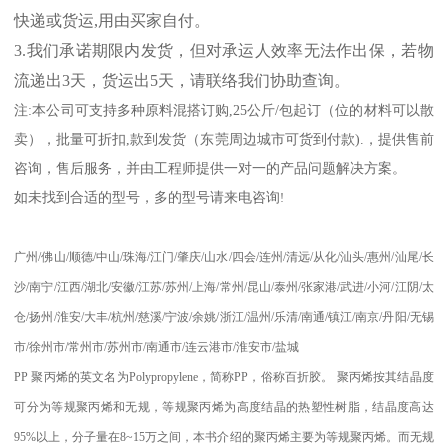
快递或货运
,
用由买家自付。
3.
我们承诺期限内发货，但对承运人效率无法作出保，若物
流递出
3
天，货运出
5
天，请联络我们协助查询。
注
:
本公司可支持多种原料混搭订购
,25
公斤
/
包起订（位的材料可以散
卖），批量可折扣
,
款到发货（东莞周边城市可货到付款
).
，提供售前
咨询，售后服务，并由工程师提供一对一的产品问题解决方案。
如未找到合适的型号，多的型号请来电咨询
!
广州
/
佛山
/
顺德
/
中山
/
珠海
/
江门
/
肇庆
/
山水
/
四会
/
连州
/
清远
/
从化
/
汕头
/
惠州
/
汕尾
/
长
沙
/
南宁
/
江西
/
湖北
/
安徽
/
江苏
/
苏州
/
上海
/
常州
/
昆山
/
泰州
/
张家港
/
武进
/
小河
/
江阴
/
太
仓
/
扬州
/
淮安
/
大丰
/
杭州
/
慈溪
/
宁波
/
余姚
/
浙江
/
温州
/
乐清
/
南通
/
镇江
/
南京
/
丹阳
/
无锡
市
/
徐州市
/
常州市
/
苏州市
/
南通市
/
连云港市
/
淮安市
/
盐城
PP
聚丙烯的英文名为
Polypropylene
，简称
PP
，俗称百折胶。 聚丙烯按其结晶度
可分为等规聚丙烯和无规，等规聚丙烯为高度结晶的热塑性树脂，结晶度高达
95%
以上，分子量在
8~15
万之间，本书介绍的聚丙烯主要为等规聚丙烯。而无规