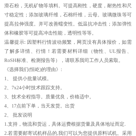
滑石粉，无机矿物等填料。可提高刚性，硬度，耐热性和尺
寸稳定性；添加玻璃纤维，石棉纤维，云母。玻璃微珠等可
提高拉伸强度。并可改善蠕变性。低温抗冲击性；添加弹性
体和橡胶等可提高冲击性能，透明性等等。
温馨提示
:
因塑料行情波动频繁，网页没有具体报价，如需
了解多详情、行情！若需要材料详细（物性、
UL
报告、
RoSH
标准、
检测报告等），请联系我司工作人员索取。
《选择我们
(
恒屹
)
的理由》
:
1
、 提供小批量试模。
2
、
7x24
小时技术跟踪支持。
3
、技术全程指导。质量优良，价格适中。
4
、
17
点前下单，当天发货。出货
2
、 批发说明
1.
支持，物流和货运，具体运费根据货量及具体地址而定
.
2.
若需要邮寄试机样品的
,
我们可以为您提供原料试机。采用