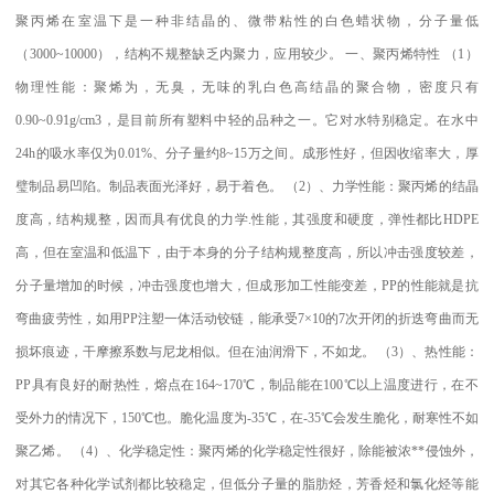
聚丙烯在室温下是一种非结晶的、微带粘性的白色蜡状物，分子量低
（
3000~10000
），结构不规整缺乏内聚力，应用较少。
一、聚丙烯特性
（
1
）
物理性能：聚烯为，无臭，无味的乳白色高结晶的聚合物，密度只有
0.90~0.91g/cm3
，是目前所有塑料中轻的品种之一。它对水特别稳定。在水中
24h
的吸水率仅为
0.01%
、分子量约
8~15
万之间。成形性好，但因收缩率大，厚
璧制品易凹陷。制品表面光泽好，易于着色。
（
2
）、力学性能：聚丙烯的结晶
度高，结构规整，因而具有优良的力学
.
性能，其强度和硬度，弹性都比
HDPE
高，但在室温和低温下，由于本身的分子结构规整度高，所以冲击强度较差，
分子量增加的时候，冲击强度也增大，但成形加工性能变差，
PP
的性能就是抗
弯曲疲劳性，如用
PP
注塑一体活动铰链，能承受
7×10
的
7
次开闭的折迭弯曲而无
损坏痕迹，干摩擦系数与尼龙相似。但在油润滑下，不如龙。
（
3
）、热性能：
PP
具有良好的耐热性，熔点在
164~170
℃
，制品能在
100
℃
以上温度进行，在不
受外力的情况下，
150
℃
也。脆化温度为
-35
℃
，在
-35
℃
会发生脆化，耐寒性不如
聚乙烯。
（
4
）、化学稳定性：聚丙烯的化学稳定性很好，除能被浓
**
侵蚀外，
对其它各种化学试剂都比较稳定，但低分子量的脂肪烃，芳香烃和氯化烃等能