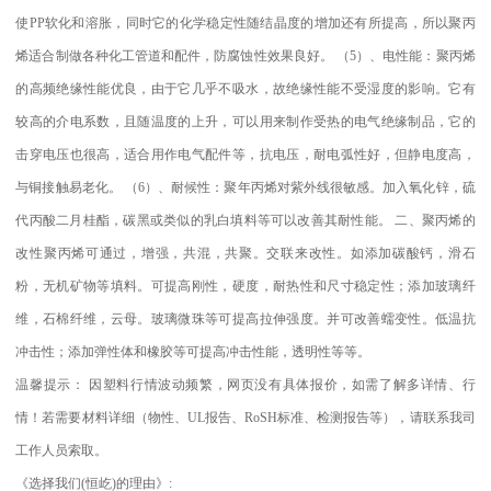
使
PP
软化和溶胀，同时它的化学稳定性随结晶度的增加还有所提高，所以聚丙
烯适合制做各种化工管道和配件，防腐蚀性效果良好。
（
5
）、电性能：聚丙烯
的高频绝缘性能优良，由于它几乎不吸水，故绝缘性能不受湿度的影响。它有
较高的介电系数，且随温度的上升，可以用来制作受热的电气绝缘制品，它的
击穿电压也很高，适合用作电气配件等，抗电压，耐电弧性好，但静电度高，
与铜接触易老化。
（
6
）、耐候性：聚年丙烯对紫外线很敏感。加入氧化锌，硫
代丙酸二月桂酯，碳黑或类似的乳白填料等可以改善其耐性能。
二、聚丙烯的
改性聚丙烯可通过，增强，共混，共聚。交联来改性。如添加碳酸钙，滑石
粉，无机矿物等填料。可提高刚性，硬度，耐热性和尺寸稳定性；添加玻璃纤
维，石棉纤维，云母。玻璃微珠等可提高拉伸强度。并可改善蠕变性。低温抗
冲击性；添加弹性体和橡胶等可提高冲击性能，透明性等等。
温馨提示：
因塑料行情波动频繁，网页没有具体报价，如需了解多详情、行
情！若需要材料详细（物性、
UL
报告、
RoSH
标准、
检测报告等），请联系我司
工作人员索取。
《选择我们
(
恒屹
)
的理由》
: