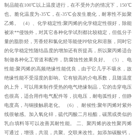
制品能在
100℃
以上温度进行，在不受外力的情况下，
150℃
也。脆化温度为
-35℃
，在
-35℃
会发生脆化，耐寒性不如聚
乙烯。 （
4
）、化学稳定性
:
聚丙烯的化学稳定性很好，除能
被浓
**
侵蚀外，对其它各种化学试剂都比较稳定，但低分子
量的脂肪烃，芳香烃和氯化烃等能使
PP
软化和溶胀，同时它
的化学稳定性随结晶度的增加还有所提高，所以聚丙烯适合
制做各种化工管道和配件，防腐蚀性效果良好。 （
5
）、电
性能
:
聚丙烯的高频绝缘性能优良，由于它几乎不吸水，故
绝缘性能不受湿度的影响。它有较高的介电系数，且随温度
的上升，可以用来制作受热的电气绝缘制品，它的击穿电压
也很高，适合用作电气配件等，抗电压，耐电弧性好，但静
电度高，与铜接触易老化。 （
6
）、耐候性
:
聚年丙烯对紫外
线很敏感。加入氧化锌，硫代丙酸二月桂酯，碳黑或类似的
乳白填料等可以改善其耐性能。 二、聚丙烯的改性聚丙烯
可通过，增强，共混，共聚。交联来改性。如添加碳酸钙，