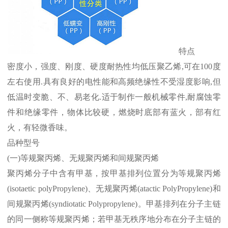
特点
密度小，强度、刚度、硬度耐热性均低压聚乙烯
,
可在
100
度
左右使用
.
具有良好的电性能和高频绝缘性不受湿度影响
,
但
低温时变脆、不、易老化
.
适于制作一般机械零件
,
耐腐蚀零
件和绝缘零件，物体比较硬，燃烧时底部有蓝火，部有红
火，有轻微香味。
品种型号
(
一
)
等规聚丙烯、无规聚丙烯和间规聚丙烯
聚丙烯分子中含有甲基，按甲基排列位置分为等规聚丙烯
(isotaetic polyPropylene)
、无规聚丙烯
(atactic PolyPropylene)
和
间规聚丙烯
(syndiotatic Polypropylene)
。甲基排列在分子主链
的同一侧称等规聚丙烯；若甲基无秩序地分布在分子主链的