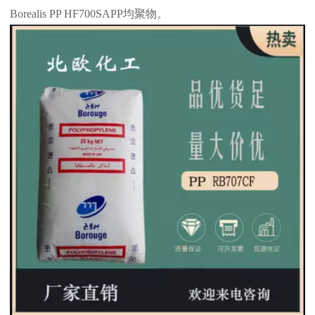
Borealis PP HF700SAPP
均聚物。