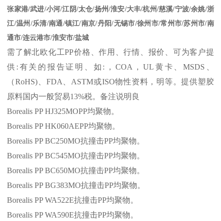
张家港
/
武进
/
小河
/
江阴
/
太仓
/
扬州
/
淮安
/
大丰
/
杭州
/
慈溪
/
宁波
/
余姚
/
浙
江
/
温州
/
乐清
/
南通
/
镇江
/
南京
/
丹阳
/
无锡市
/
徐州市
/
常州市
/
苏州市
/
南
通市
/
连云港市
/
淮安市
/
盐城
需了解北欧化工
PP
价格、作用、行情、报价、可为客户提
供
:
有关的报告证明、如
:
，
COA
，
UL
黄卡、
MSDS
、
（
RoHS)
、
FDA
、
ASTM
或
ISO
物性资料，明等。提供塑胶
原料国内一般贸易
13%
税。备注说明良
Borealis PP HJ325MOPP
均聚物。
Borealis PP HK060AEPP
均聚物。
Borealis PP BC250MO
抗撞击
PP
均聚物。
Borealis PP BC545MO
抗撞击
PP
均聚物。
Borealis PP BC650MO
抗撞击
PP
均聚物。
Borealis PP BG383MO
抗撞击
PP
均聚物。
Borealis PP WA522E
抗撞击
PP
均聚物。
Borealis PP WA590E
抗撞击
PP
均聚物。