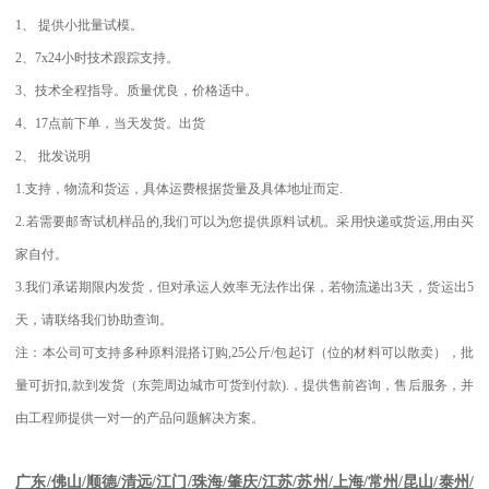
1
、
提供小批量试模。
2
、
7x24
小时技术跟踪支持。
3
、技术全程指导。质量优良，价格适中。
4
、
17
点前下单，当天发货。出货
2
、
批发说明
1.
支持，物流和货运，具体运费根据货量及具体地址而定
.
2.
若需要邮寄试机样品的
,
我们可以为您提供原料试机。采用快递或货运
,
用由买
家自付。
3.
我们承诺期限内发货，但对承运人效率无法作出保，若物流递出
3
天，货运出
5
天，请联络我们协助查询。
注：本公司可支持多种原料混搭订购
,25
公斤
/
包起订（位的材料可以散卖），批
量可折扣
,
款到发货（东莞周边城市可货到付款
).
，提供售前咨询，售后服务，并
由工程师提供一对一的产品问题解决方案。
江苏
/
苏州
/
上海
/
常州
/
昆山
/
泰州
/
广东
/
佛山
/
顺德
/
清远
/
江门
/
珠海
/
肇庆
/