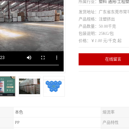
所属行业：
塑料
通用/工程
发货地址：广东省东莞市常
产品规格：注塑挤出
产品数量：50.00千克
包装说明：25KG/包
价格：￥
1.00
元/千克 起
在线留言
本色
熔流率
PP
产品特性