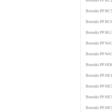
Borealis PP B
ABS塑胶粒
Borealis PP B
LLDPE线性低密度聚乙烯
Borealis PP B
LDPE低密度聚乙烯
Borealis PP B
TPE材料
Borealis PP W
TPU
Borealis PP W
POK
Borealis PP H
美国陶氏杜邦EVA
Borealis PP H
闽台亚聚EVA
Borealis PP H
韩国韩华EVA
Borealis PP H
山东联泓
Borealis PP H