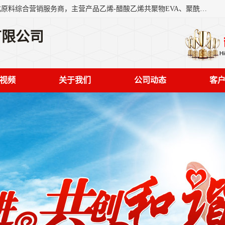
东莞市恒屹国际贸易有限公司（简称：恒屹国际）是一家石化原料综合营销服务商，主营产品乙烯-醋酸乙烯共聚物EVA、聚酰胺PA（尼龙）、醚酯型热塑弹性体TPEE等，公司秉承以市场为导向的战略思想，致力于大宗石化原料在中国市场的营销服务业务，为客户提供一站式的全面服务。
有限公司
视频
关于我们
公司动态
客