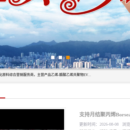
东莞市恒屹国际贸易有限公司（简称：恒屹国际）是一家石化原料综合营销服务商，主营产品乙烯-醋酸乙烯共聚物EVA、聚酰胺PA（尼龙）、醚酯型热塑弹性体TPEE等，公司秉承以市场为导向的战略思想，致力于大宗石化原料在中国市场的营销服务业务，为客户提供一站式的全面服务。
支持月结聚丙烯Borse
更新时间：2026-08-08 浏