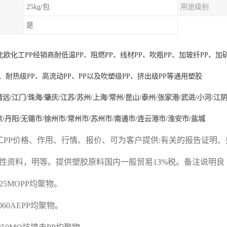
25kg/包
用途级别
是
北欧化工
PP
经销商耐低温
PP
、阻燃
PP
、线材
PP
、吹瓶
PP
、加玻纤
PP
、加
、耐热级
PP
、高流动
PP
、
PP
以及吹塑级
PP
、挤出级
PP
等通用塑胶
清远/江门/珠海/肇庆/
江苏/苏州/上海/常州/昆山/泰州/张家港/武进/小河/江阴
京/丹阳/无锡市/徐州市/常州市/苏州市/南通市/连云港市/淮安市/盐城
工
PP
价格、作用、行情、报价、可为客户提供
:
有关的报告证明、
性资料，明等。提供塑胶原料国内一般贸易
13%
税。备注说明良
J325MOPP
均聚物。
K060AEPP
均聚物。