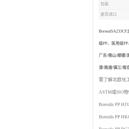
包装
杨子巴斯夫EVA
是否进口
TPV塑胶粒
法国阿科玛EVA
BorsealSA233CF
级
PP
、医用级
PP
美国杜邦PET
广东/佛山/顺德/
聚酰胺PA（尼龙）系列：
清/南通/镇江/南
聚丙烯PP
需了解北欧化
美国杜邦POM
ASTM
或
ISO
物
三井陶氏EVA
Borealis PP H
Hytrel TPEE
Borealis PP H
聚乙烯HDPE