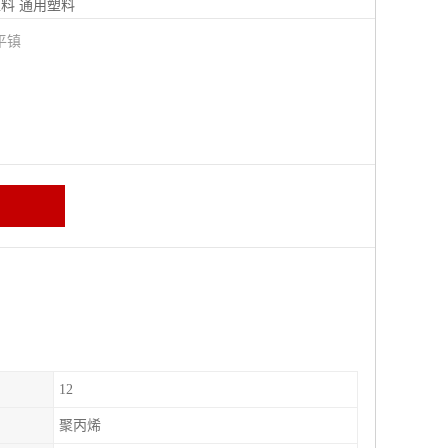
塑料
通用塑料
平镇
12
聚丙烯