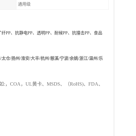
通用级
矿纤
PP
、抗静电
PP
、透明
PP
、耐候
PP
、抗撞击
PP
、食品
/太仓/扬州/淮安/大丰/杭州/慈溪/宁波/余姚/浙江/温州/乐
如
:
，
COA
，
UL
黄卡、
MSDS
、
（
RoHS)
、
FDA
、