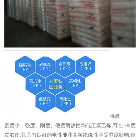
特点
密度小，强度、刚度、硬度耐热性均低压聚乙烯
,
可在
100
度
左右使用
.
具有良好的电性能和高频绝缘性不受湿度影响
,
但