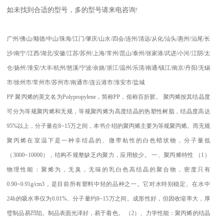
如未找到合适的型号，多的型号请来电咨询
!
广州
/
佛山
/
顺德
/
中山
/
珠海
/
江门
/
肇庆
/
山水
/
四会
/
连州
/
清远
/
从化
/
汕头
/
惠州
/
汕尾
/
长
沙
/
南宁
/
江西
/
湖北
/
安徽
/
江苏
/
苏州
/
上海
/
常州
/
昆山
/
泰州
/
张家港
/
武进
/
小河
/
江阴
/
太
仓
/
扬州
/
淮安
/
大丰
/
杭州
/
慈溪
/
宁波
/
余姚
/
浙江
/
温州
/
乐清
/
南通
/
镇江
/
南京
/
丹阳
/
无锡
市
/
徐州市
/
常州市
/
苏州市
/
南通市
/
连云港市
/
淮安市
/
盐城
PP
聚丙烯的英文名为
Polypropylene
，简称
PP
，俗称百折胶。 聚丙烯按其结晶度
可分为等规聚丙烯和无规，等规聚丙烯为高度结晶的热塑性树脂，结晶度高达
95%
以上，分子量在
8~15
万之间，本书介绍的聚丙烯主要为等规聚丙烯。而无规
聚丙烯在室温下是一种非结晶的、微带粘性的白色蜡状物，分子量低
（
3000~10000
），结构不规整缺乏内聚力，应用较少。
一、聚丙烯特性
（
1
）
物理性能：聚烯为，无臭，无味的乳白色高结晶的聚合物，密度只有
0.90~0.91g/cm3
，是目前所有塑料中轻的品种之一。它对水特别稳定。在水中
24h
的吸水率仅为
0.01%
、分子量约
8~15
万之间。成形性好，但因收缩率大，厚
璧制品易凹陷。制品表面光泽好，易于着色。
（
2
）、力学性能：聚丙烯的结晶