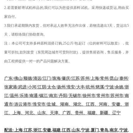
2.
若需要邮寄试机样品的
,
我们可以为您提供原料试机。采用快递或货运
,
用由买
家自付。
3.
我们承诺期限内发货，但对承运人效率无法作出保，若物流递出
3
天，货运出
5
天，请联络我们协助查询。
注：本公司可支持多种原料混搭订购
,25
公斤
/
包起订（位的材料可以散卖），批
量可折扣
,
款到发货（东莞周边城市可货到付款
).
，提供售前咨询，售后服务，并
由工程师提供一对一的产品问题解决方案。
江苏
/
苏州
/
上海
/
常州
/
昆山
/
泰州
/
广东
/
佛山
/
顺德
/
清远
/
江门
/
珠海
/
肇庆
/
张家港
/
武进
/
小河
/
江阴
/
太仓
/
扬州
/
淮安
/
大丰
/
杭州
/
慈溪
/
宁波
/
余姚
/
浙
江
/
温州
/
乐清
/
南通
/
镇江
/
南京
/
丹阳
/
无锡市
/
徐州市
/
常州市
/
苏州市
/
南
通市
/
连云港市
/
淮安市
/
盐城、湖南、湖北、江西、河南、安徽、浙
江、上海、河北、山东、天津、广西、贵州、福建、新疆、辽宁
配送
:
上海
,
江苏
,
浙江
,
安徽
,
福建
,
江西
,
山东
,
宁波
,
厦门
,
青岛
,
南京
,
宁波
,