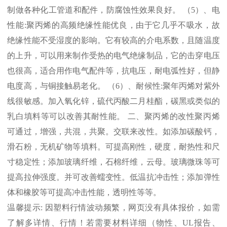
制做各种化工管道和配件，防腐蚀性效果良好。 （
5
）、电
性能
:
聚丙烯的高频绝缘性能优良，由于它几乎不吸水，故
绝缘性能不受湿度的影响。它有较高的介电系数，且随温度
的上升，可以用来制作受热的电气绝缘制品，它的击穿电压
也很高，适合用作电气配件等，抗电压，耐电弧性好，但静
电度高，与铜接触易老化。 （
6
）、耐候性
:
聚年丙烯对紫外
线很敏感。加入氧化锌，硫代丙酸二月桂酯，碳黑或类似的
乳白填料等可以改善其耐性能。 二、聚丙烯的改性聚丙烯
可通过，增强，共混，共聚。交联来改性。如添加碳酸钙，
滑石粉，无机矿物等填料。可提高刚性，硬度，耐热性和尺
寸稳定性；添加玻璃纤维，石棉纤维，云母。玻璃微珠等可
提高拉伸强度。并可改善蠕变性。低温抗冲击性；添加弹性
体和橡胶等可提高冲击性能，透明性等等。
温馨提示
:
因塑料行情波动频繁，网页没有具体报价，如需
了解多详情、行情！若需要材料详细（物性、
UL
报告、