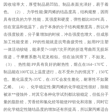
因收缩率大，厚璧制品易凹陷。制品表面光泽好，易于着
色。 （
2
）、力学性能
:
聚丙烯的结晶度高，结构规整，因而
具有优良的力学
.
性能，其强度和硬度，弹性都比
HDPE
高，
但在室温和低温下，由于本身的分子结构规整度高，所以冲
击强度较差，分子量增加的时候，冲击强度也增大，但成形
加工性能变差，
PP
的性能就是抗弯曲疲劳性，如用
PP
注塑
一体活动铰链，能承受
7×10
的
7
次开闭的折迭弯曲而无损坏
痕迹，干摩擦系数与尼龙相似。但在油润滑下，不如龙。
（
3
）、热性能
:PP
具有良好的耐热性，熔点在
164~170℃
，
制品能在
100℃
以上温度进行，在不受外力的情况下，
150℃
也。脆化温度为
-35℃
，在
-35℃
会发生脆化，耐寒性不如聚
乙烯。 （
4
）、化学稳定性
:
聚丙烯的化学稳定性很好，除能
被浓
**
侵蚀外，对其它各种化学试剂都比较稳定，但低分子
量的脂肪烃，芳香烃和氯化烃等能使
PP
软化和溶胀，同时它
的化学稳定性随结晶度的增加还有所提高，所以聚丙烯适合