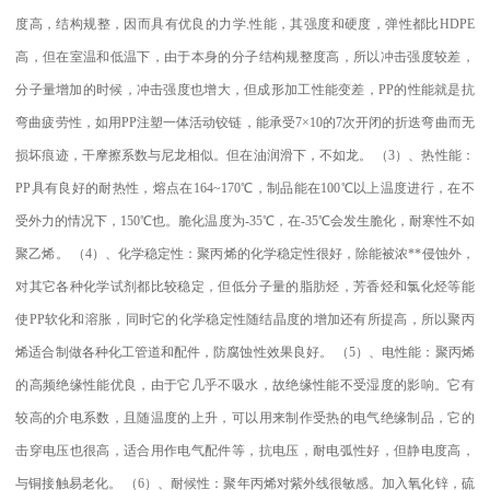
度高，结构规整，因而具有优良的力学
.
性能，其强度和硬度，弹性都比
HDPE
高，但在室温和低温下，由于本身的分子结构规整度高，所以冲击强度较差，
分子量增加的时候，冲击强度也增大，但成形加工性能变差，
PP
的性能就是抗
弯曲疲劳性，如用
PP
注塑一体活动铰链，能承受
7×10
的
7
次开闭的折迭弯曲而无
损坏痕迹，干摩擦系数与尼龙相似。但在油润滑下，不如龙。
（
3
）、热性能：
PP
具有良好的耐热性，熔点在
164~170
℃
，制品能在
100
℃
以上温度进行，在不
受外力的情况下，
150
℃
也。脆化温度为
-35
℃
，在
-35
℃
会发生脆化，耐寒性不如
聚乙烯。
（
4
）、化学稳定性：聚丙烯的化学稳定性很好，除能被浓
**
侵蚀外，
对其它各种化学试剂都比较稳定，但低分子量的脂肪烃，芳香烃和氯化烃等能
使
PP
软化和溶胀，同时它的化学稳定性随结晶度的增加还有所提高，所以聚丙
烯适合制做各种化工管道和配件，防腐蚀性效果良好。
（
5
）、电性能：聚丙烯
的高频绝缘性能优良，由于它几乎不吸水，故绝缘性能不受湿度的影响。它有
较高的介电系数，且随温度的上升，可以用来制作受热的电气绝缘制品，它的
击穿电压也很高，适合用作电气配件等，抗电压，耐电弧性好，但静电度高，
与铜接触易老化。
（
6
）、耐候性：聚年丙烯对紫外线很敏感。加入氧化锌，硫