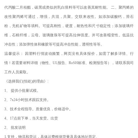
代丙酸二月桂酯，碳黑或类似的乳白填料等可以改善其耐性能。
二、聚丙烯的
改性聚丙烯可通过，增强，共混，共聚。交联来改性。如添加碳酸钙，滑石
粉，无机矿物等填料。可提高刚性，硬度，耐热性和尺寸稳定性；添加玻璃纤
维，石棉纤维，云母。玻璃微珠等可提高拉伸强度。并可改善蠕变性。低温抗
冲击性；添加弹性体和橡胶等可提高冲击性能，透明性等等。
温馨提示：
因塑料行情波动频繁，网页没有具体报价，如需了解多详情、行
情！若需要材料详细（物性、
UL
报告、
RoSH
标准、
检测报告等），请联系我司
工作人员索取。
《选择我们
(
恒屹
)
的理由》
:
1
、
提供小批量试模。
2
、
7x24
小时技术跟踪支持。
3
、技术全程指导。质量优良，价格适中。
4
、
17
点前下单，当天发货。出货
2
、
批发说明
1.
支持，物流和货运，具体运费根据货量及具体地址而定
.