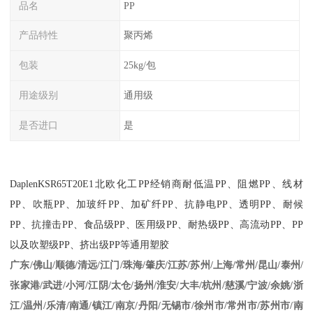
品名
PP
产品特性
聚丙烯
包装
25kg/包
用途级别
通用级
是否进口
是
DaplenKSR65T20E1
北欧化工
PP
经销商耐低温
PP
、阻燃
PP
、线材
PP
、吹瓶
PP
、加玻纤
PP
、加矿纤
PP
、抗静电
PP
、透明
PP
、耐候
PP
、抗撞击
PP
、食品级
PP
、医用级
PP
、耐热级
PP
、高流动
PP
、
PP
以及吹塑级
PP
、挤出级
PP
等通用塑胶
江苏/苏州/上海/常州/昆山/泰州/
广东/佛山/顺德/清远/江门/珠海/肇庆/
张家港/武进/小河/江阴/太仓/扬州/淮安/大丰/杭州/慈溪/宁波/余姚/浙
江/温州/乐清/南通/镇江/南京/丹阳/无锡市/徐州市/常州市/苏州市/南