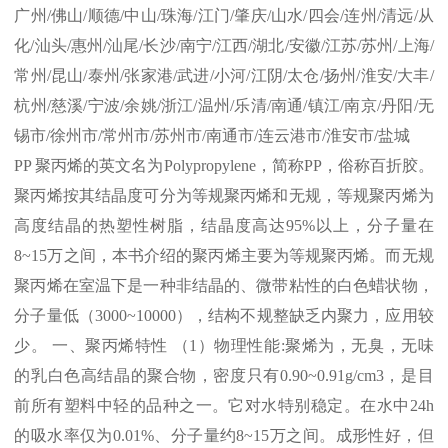
广州
/
佛山
/
顺德
/
中山
/
珠海
/
江门
/
肇庆
/
山水
/
四会
/
连州
/
清远
/
从
化
/
汕头
/
惠州
/
汕尾
/
长沙
/
南宁
/
江西
/
湖北
/
安徽
/
江苏
/
苏州
/
上海
/
常州
/
昆山
/
泰州
/
张家港
/
武进
/
小河
/
江阴
/
太仓
/
扬州
/
淮安
/
大丰
/
杭州
/
慈溪
/
宁波
/
余姚
/
浙江
/
温州
/
乐清
/
南通
/
镇江
/
南京
/
丹阳
/
无
锡市
/
徐州市
/
常州市
/
苏州市
/
南通市
/
连云港市
/
淮安市
/
盐城
PP
聚丙烯的英文名为
Polypropylene
，简称
PP
，俗称百折胶。
聚丙烯按其结晶度可分为等规聚丙烯和无规，等规聚丙烯为
高度结晶的热塑性树脂，结晶度高达
95%
以上，分子量在
8~15
万之间，本书介绍的聚丙烯主要为等规聚丙烯。而无规
聚丙烯在室温下是一种非结晶的、微带粘性的白色蜡状物，
分子量低（
3000~10000
），结构不规整缺乏内聚力，应用较
少。 一、聚丙烯特性 （
1
）物理性能
:
聚烯为，无臭，无味
的乳白色高结晶的聚合物，密度只有
0.90~0.91g/cm3
，是目
前所有塑料中轻的品种之一。它对水特别稳定。在水中
24h
的吸水率仅为
0.01%
、分子量约
8~15
万之间。成形性好，但