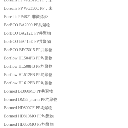
Borealis PP WG341C
PP
，未
Borealis PP WG350C
PP
，未
Borealis PP4821
非聚烯烃
BorECO BA2000
PP
共聚物
BorECO BA212E
PP
共聚物
BorECO BA415E
PP
共聚物
BorECO BEC5015
PP
共聚物
Borflow HL504FB
PP
均聚物
Borflow HL508FB
PP
均聚物
Borflow HL512FB
PP
均聚物
Borflow HL612FB
PP
均聚物
Bormed BE860MO
PP
共聚物
Bormed DM55 pharm
PP
均聚物
Bormed HD800CF
PP
均聚物
Bormed HD810MO
PP
均聚物
Bormed HD850MO
PP
均聚物