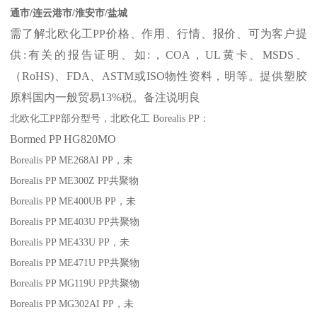
通市/连云港市/淮安市/盐城
需了解北欧化工
PP
价格、作用、行情、报价、可为客户提
供
:
有关的报告证明、如
:
，
COA
，
UL
黄卡、
MSDS
、
（
RoHS)
、
FDA
、
ASTM
或
ISO
物性资料，明等。提供塑胶
原料国内一般贸易
13%
税。备注说明良
北欧化工
PP
部分
型号，北欧化工
Borealis PP
：
Bormed
PP
HG820MO
Borealis PP ME268AI
PP
，未
Borealis PP ME300Z
PP
共聚物
Borealis PP ME400UB
PP
，未
Borealis PP ME403U
PP
共聚物
Borealis PP ME433U
PP
，未
Borealis PP ME471U
PP
共聚物
Borealis PP MG119U
PP
共聚物
Borealis PP MG302AI
PP
，未