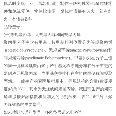
低温时变脆、不、易老化
.
适于制作一般机械零件
,
耐腐蚀零
件和绝缘零件，物体比较硬，燃烧时底部有蓝火，部有红
火，有轻微香味。
品种型号
(
一
)
等规聚丙烯、无规聚丙烯和间规聚丙烯
聚丙烯分子中含有甲基，按甲基排列位置分为等规聚丙烯
(isotaetic polyPropylene)
、无规聚丙烯
(atactic PolyPropylene)
和
间规聚丙烯
(syndiotatic Polypropylene)
。甲基排列在分子主链
的同一侧称等规聚丙烯；若甲基无秩序地分布在分子主链的
两侧称无规聚丙烯；当甲基交替排列在主链的两侧称间规聚
丙烯。一般生产的聚丙烯树脂中，等规结构的含量
(
称等规
度
)
约为
95%
，其余为无规或间规聚丙烯。我国现生产的聚丙
烯树脂按熔融指数和所加入的助剂分类，表
22-16
中列举聚
丙烯树脂的主要型号。
如未找到合适的型号，多的型号请来电咨询
!