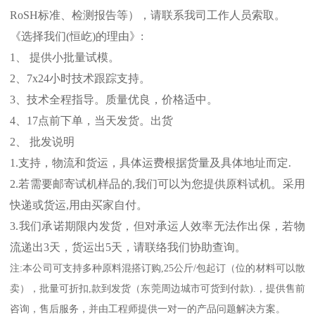
RoSH
标准、
检测报告等），请联系我司工作人员索取。
《选择我们
(
恒屹
)
的理由》
:
1
、 提供小批量试模。
2
、
7x24
小时技术跟踪支持。
3
、技术全程指导。质量优良，价格适中。
4
、
17
点前下单，当天发货。出货
2
、 批发说明
1.
支持，物流和货运，具体运费根据货量及具体地址而定
.
2.
若需要邮寄试机样品的
,
我们可以为您提供原料试机。采用
快递或货运
,
用由买家自付。
3.
我们承诺期限内发货，但对承运人效率无法作出保，若物
流递出
3
天，货运出
5
天，请联络我们协助查询。
注
:
本公司可支持多种原料混搭订购
,25
公斤
/
包起订（位的材料可以散
卖），批量可折扣
,
款到发货（东莞周边城市可货到付款
).
，提供售前
咨询，售后服务，并由工程师提供一对一的产品问题解决方案。