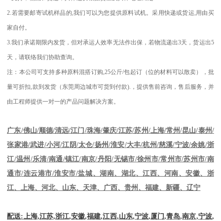
2.
若需要邮寄试机样品的
,
我们可以为您提供原料试机。采用快递或货运
,
用由买
家自付。
3.
我们承诺期限内发货，但对承运人效率无法作出保，若物流递出
3
天，货运出
5
天，请联络我们协助查询。
注：本公司可支持多种原料混搭订购
,25
公斤
/
包起订（位的材料可以散卖），批
量可折扣
,
款到发货（东莞周边城市可货到付款
).
，提供售前咨询，售后服务，并
由工程师提供一对一的产品问题解决方案。
江苏
/
苏州
/
上海
/
常州
/
昆山
/
泰州
/
广东
/
佛山
/
顺德
/
清远
/
江门
/
珠海
/
肇庆
/
张家港
/
武进
/
小河
/
江阴
/
太仓
/
扬州
/
淮安
/
大丰
/
杭州
/
慈溪
/
宁波
/
余姚
/
浙
江
/
温州
/
乐清
/
南通
/
镇江
/
南京
/
丹阳
/
无锡市
/
徐州市
/
常州市
/
苏州市
/
南
通市
/
连云港市
/
淮安市
/
盐城、湖南、湖北、江西、河南、安徽、浙
江、上海、河北、山东、天津、广西、贵州、福建、新疆、辽宁
配送
:
上海
,
江苏
,
浙江
,
安徽
,
福建
,
江西
,
山东
,
宁波
,
厦门
,
青岛
,
南京
,
宁波
,