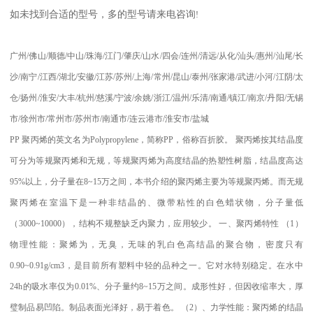
如未找到合适的型号，多的型号请来电咨询
!
广州
/
佛山
/
顺德
/
中山
/
珠海
/
江门
/
肇庆
/
山水
/
四会
/
连州
/
清远
/
从化
/
汕头
/
惠州
/
汕尾
/
长
沙
/
南宁
/
江西
/
湖北
/
安徽
/
江苏
/
苏州
/
上海
/
常州
/
昆山
/
泰州
/
张家港
/
武进
/
小河
/
江阴
/
太
仓
/
扬州
/
淮安
/
大丰
/
杭州
/
慈溪
/
宁波
/
余姚
/
浙江
/
温州
/
乐清
/
南通
/
镇江
/
南京
/
丹阳
/
无锡
市
/
徐州市
/
常州市
/
苏州市
/
南通市
/
连云港市
/
淮安市
/
盐城
PP
聚丙烯的英文名为
Polypropylene
，简称
PP
，俗称百折胶。 聚丙烯按其结晶度
可分为等规聚丙烯和无规，等规聚丙烯为高度结晶的热塑性树脂，结晶度高达
95%
以上，分子量在
8~15
万之间，本书介绍的聚丙烯主要为等规聚丙烯。而无规
聚丙烯在室温下是一种非结晶的、微带粘性的白色蜡状物，分子量低
（
3000~10000
），结构不规整缺乏内聚力，应用较少。
一、聚丙烯特性
（
1
）
物理性能：聚烯为，无臭，无味的乳白色高结晶的聚合物，密度只有
0.90~0.91g/cm3
，是目前所有塑料中轻的品种之一。它对水特别稳定。在水中
24h
的吸水率仅为
0.01%
、分子量约
8~15
万之间。成形性好，但因收缩率大，厚
璧制品易凹陷。制品表面光泽好，易于着色。
（
2
）、力学性能：聚丙烯的结晶