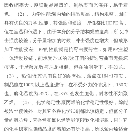
因收缩率大，厚璧制品易凹陷。制品表面光泽好，易于着
色。 （
2
）、力学性能
:
聚丙烯的结晶度高，结构规整，因而
具有优良的力学
.
性能，其强度和硬度，弹性都比
HDPE
高，
但在室温和低温下，由于本身的分子结构规整度高，所以冲
击强度较差，分子量增加的时候，冲击强度也增大，但成形
加工性能变差，
PP
的性能就是抗弯曲疲劳性，如用
PP
注塑
一体活动铰链，能承受
7×10
的
7
次开闭的折迭弯曲而无损坏
痕迹，干摩擦系数与尼龙相似。但在油润滑下，不如龙。
（
3
）、热性能
:PP
具有良好的耐热性，熔点在
164~170℃
，
制品能在
100℃
以上温度进行，在不受外力的情况下，
150℃
也。脆化温度为
-35℃
，在
-35℃
会发生脆化，耐寒性不如聚
乙烯。 （
4
）、化学稳定性
:
聚丙烯的化学稳定性很好，除能
被浓
**
侵蚀外，对其它各种化学试剂都比较稳定，但低分子
量的脂肪烃，芳香烃和氯化烃等能使
PP
软化和溶胀，同时它
的化学稳定性随结晶度的增加还有所提高，所以聚丙烯适合