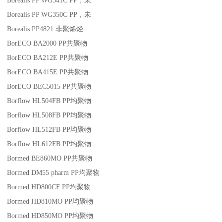
Borealis PP WG341C
PP
，未
Borealis PP WG350C
PP
，未
Borealis PP4821
非聚烯烃
BorECO BA2000
PP
共聚物
BorECO BA212E
PP
共聚物
BorECO BA415E
PP
共聚物
BorECO BEC5015
PP
共聚物
Borflow HL504FB
PP
均聚物
Borflow HL508FB
PP
均聚物
Borflow HL512FB
PP
均聚物
Borflow HL612FB
PP
均聚物
Bormed BE860MO
PP
共聚物
Bormed DM55 pharm
PP
均聚物
Bormed HD800CF
PP
均聚物
Bormed HD810MO
PP
均聚物
Bormed HD850MO
PP
均聚物