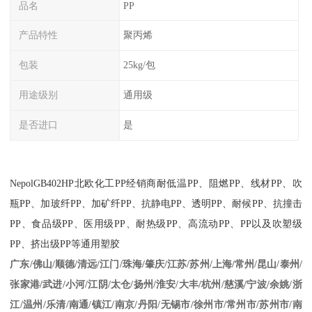
品名
PP
产品特性
聚丙烯
包装
25kg/包
用途级别
通用级
是否进口
是
NepolGB402HP
北欧化工
PP
经销商耐低温
PP
、阻燃
PP
、线材
PP
、吹
瓶
PP
、加玻纤
PP
、加矿纤
PP
、抗静电
PP
、透明
PP
、耐候
PP
、抗撞击
PP
、食品级
PP
、医用级
PP
、耐热级
PP
、高流动
PP
、
PP
以及吹塑级
PP
、挤出级
PP
等通用塑胶
江苏/苏州/上海/常州/昆山/泰州/
广东/佛山/顺德/清远/江门/珠海/肇庆/
张家港/武进/小河/江阴/太仓/扬州/淮安/大丰/杭州/慈溪/宁波/余姚/浙
江/温州/乐清/南通/镇江/南京/丹阳/无锡市/徐州市/常州市/苏州市/南