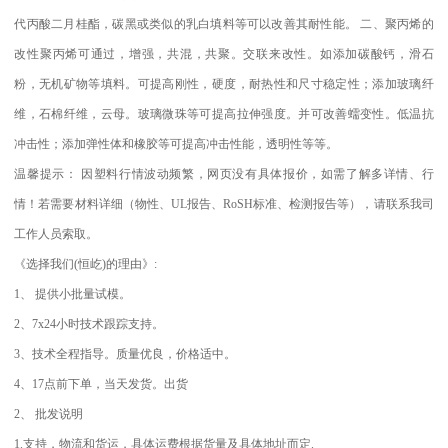
代丙酸二月桂酯，碳黑或类似的乳白填料等可以改善其耐性能。
二、聚丙烯的
改性聚丙烯可通过，增强，共混，共聚。交联来改性。如添加碳酸钙，滑石
粉，无机矿物等填料。可提高刚性，硬度，耐热性和尺寸稳定性；添加玻璃纤
维，石棉纤维，云母。玻璃微珠等可提高拉伸强度。并可改善蠕变性。低温抗
冲击性；添加弹性体和橡胶等可提高冲击性能，透明性等等。
温馨提示：
因塑料行情波动频繁，网页没有具体报价，如需了解多详情、行
情！若需要材料详细（物性、
UL
报告、
RoSH
标准、
检测报告等），请联系我司
工作人员索取。
《选择我们
(
恒屹
)
的理由》
:
1
、
提供小批量试模。
2
、
7x24
小时技术跟踪支持。
3
、技术全程指导。质量优良，价格适中。
4
、
17
点前下单，当天发货。出货
2
、
批发说明
1.
支持，物流和货运，具体运费根据货量及具体地址而定
.