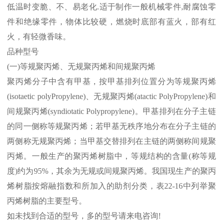
低温时变脆、不、易老化
.
适于制作一般机械零件
,
耐腐蚀零
件和绝缘零件，物体比较硬，燃烧时底部有蓝火，部有红
火，有轻微香味。
品种型号
(
一
)
等规聚丙烯、无规聚丙烯和间规聚丙烯
聚丙烯分子中含有甲基，按甲基排列位置分为等规聚丙烯
(isotaetic polyPropylene)
、无规聚丙烯
(atactic PolyPropylene)
和
间规聚丙烯
(syndiotatic Polypropylene)
。甲基排列在分子主链
的同一侧称等规聚丙烯；若甲基无秩序地分布在分子主链的
两侧称无规聚丙烯；当甲基交替排列在主链的两侧称间规聚
丙烯。一般生产的聚丙烯树脂中，等规结构的含量
(
称等规
度
)
约为
95%
，其余为无规或间规聚丙烯。我国现生产的聚丙
烯树脂按熔融指数和所加入的助剂分类，表
22-16
中列举聚
丙烯树脂的主要型号。
如未找到合适的型号，多的型号请来电咨询
!