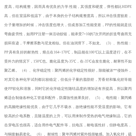
度高，结构规整，因而具有优良的力学
.
性能，其强度和硬度，弹性都比
HDPE
高，但在室温和低温下，由于本身的分子结构规整度高，所以冲击强度较差，
分子量增加的时候，冲击强度也增大，但成形加工性能变差，
PP
的性能就是抗
弯曲疲劳性，如用
PP
注塑一体活动铰链，能承受
7×10
的
7
次开闭的折迭弯曲而无
损坏痕迹，干摩擦系数与尼龙相似。但在油润滑下，不如龙。
（
3
）、热性能：
PP
具有良好的耐热性，熔点在
164~170
℃
，制品能在
100
℃
以上温度进行，在不
受外力的情况下，
150
℃
也。脆化温度为
-35
℃
，在
-35
℃
会发生脆化，耐寒性不如
聚乙烯。
（
4
）、化学稳定性：聚丙烯的化学稳定性很好，除能被浓
**
侵蚀外，
对其它各种化学试剂都比较稳定，但低分子量的脂肪烃，芳香烃和氯化烃等能
使
PP
软化和溶胀，同时它的化学稳定性随结晶度的增加还有所提高，所以聚丙
烯适合制做各种化工管道和配件，防腐蚀性效果良好。
（
5
）、电性能：聚丙烯
的高频绝缘性能优良，由于它几乎不吸水，故绝缘性能不受湿度的影响。它有
较高的介电系数，且随温度的上升，可以用来制作受热的电气绝缘制品，它的
击穿电压也很高，适合用作电气配件等，抗电压，耐电弧性好，但静电度高，
与铜接触易老化。
（
6
）、耐候性：聚年丙烯对紫外线很敏感。加入氧化锌，硫