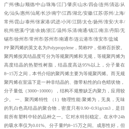
广州
/
佛山
/
顺德
/
中山
/
珠海
/
江门
/
肇庆
/
山水
/
四会
/
连州
/
清远
/
从
化
/
汕头
/
惠州
/
汕尾
/
长沙
/
南宁
/
江西
/
湖北
/
安徽
/
江苏
/
苏州
/
上海
/
常州
/
昆山
/
泰州
/
张家港
/
武进
/
小河
/
江阴
/
太仓
/
扬州
/
淮安
/
大丰
/
杭州
/
慈溪
/
宁波
/
余姚
/
浙江
/
温州
/
乐清
/
南通
/
镇江
/
南京
/
丹阳
/
无
锡市
/
徐州市
/
常州市
/
苏州市
/
南通市
/
连云港市
/
淮安市
/
盐城
PP
聚丙烯的英文名为
Polypropylene
，简称
PP
，俗称百折胶。
聚丙烯按其结晶度可分为等规聚丙烯和无规，等规聚丙烯为
高度结晶的热塑性树脂，结晶度高达
95%
以上，分子量在
8~15
万之间，本书介绍的聚丙烯主要为等规聚丙烯。而无规
聚丙烯在室温下是一种非结晶的、微带粘性的白色蜡状物，
分子量低（
3000~10000
），结构不规整缺乏内聚力，应用较
少。 一、聚丙烯特性 （
1
）物理性能
:
聚烯为，无臭，无味
的乳白色高结晶的聚合物，密度只有
0.90~0.91g/cm3
，是目
前所有塑料中轻的品种之一。它对水特别稳定。在水中
24h
的吸水率仅为
0.01%
、分子量约
8~15
万之间。成形性好，但