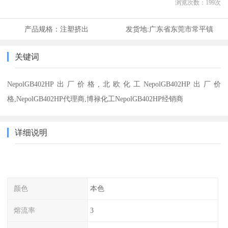
浏览次数：
199
次
产品规格：
注塑挤出
发货地:
广东省东莞市常平镇
关键词
NepolGB402HP出厂价格,北欧化工NepolGB402HP出厂价
格,NepolGB402HP代理商,博禄化工NepolGB402HP经销商
详细说明
颜色
本色
熔流率
3