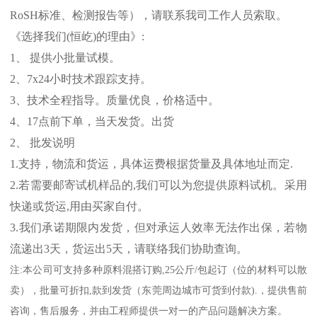
RoSH
标准、
检测报告等），请联系我司工作人员索取。
《选择我们
(
恒屹
)
的理由》
:
1
、 提供小批量试模。
2
、
7x24
小时技术跟踪支持。
3
、技术全程指导。质量优良，价格适中。
4
、
17
点前下单，当天发货。出货
2
、 批发说明
1.
支持，物流和货运，具体运费根据货量及具体地址而定
.
2.
若需要邮寄试机样品的
,
我们可以为您提供原料试机。采用
快递或货运
,
用由买家自付。
3.
我们承诺期限内发货，但对承运人效率无法作出保，若物
流递出
3
天，货运出
5
天，请联络我们协助查询。
注
:
本公司可支持多种原料混搭订购
,25
公斤
/
包起订（位的材料可以散
卖），批量可折扣
,
款到发货（东莞周边城市可货到付款
).
，提供售前
咨询，售后服务，并由工程师提供一对一的产品问题解决方案。