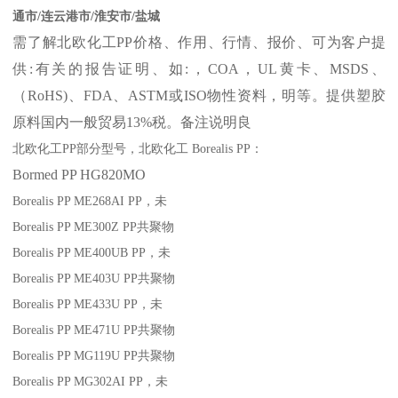
通市/连云港市/淮安市/盐城
需了解北欧化工
PP
价格、作用、行情、报价、可为客户提
供
:
有关的报告证明、如
:
，
COA
，
UL
黄卡、
MSDS
、
（
RoHS)
、
FDA
、
ASTM
或
ISO
物性资料，明等。提供塑胶
原料国内一般贸易
13%
税。备注说明良
北欧化工
PP
部分
型号，北欧化工
Borealis PP
：
Bormed
PP
HG820MO
Borealis PP ME268AI
PP
，未
Borealis PP ME300Z
PP
共聚物
Borealis PP ME400UB
PP
，未
Borealis PP ME403U
PP
共聚物
Borealis PP ME433U
PP
，未
Borealis PP ME471U
PP
共聚物
Borealis PP MG119U
PP
共聚物
Borealis PP MG302AI
PP
，未