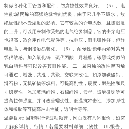
制做各种化工管道和配件，防腐蚀性效果良好。 （
5
）、电
性能
:
聚丙烯的高频绝缘性能优良，由于它几乎不吸水，故
绝缘性能不受湿度的影响。它有较高的介电系数，且随温度
的上升，可以用来制作受热的电气绝缘制品，它的击穿电压
也很高，适合用作电气配件等，抗电压，耐电弧性好，但静
电度高，与铜接触易老化。 （
6
）、耐候性
:
聚年丙烯对紫外
线很敏感。加入氧化锌，硫代丙酸二月桂酯，碳黑或类似的
乳白填料等可以改善其耐性能。 二、聚丙烯的改性聚丙烯
可通过，增强，共混，共聚。交联来改性。如添加碳酸钙，
滑石粉，无机矿物等填料。可提高刚性，硬度，耐热性和尺
寸稳定性；添加玻璃纤维，石棉纤维，云母。玻璃微珠等可
提高拉伸强度。并可改善蠕变性。低温抗冲击性；添加弹性
体和橡胶等可提高冲击性能，透明性等等。
温馨提示
:
因塑料行情波动频繁，网页没有具体报价，如需
了解多详情、行情！若需要材料详细（物性、
UL
报告、