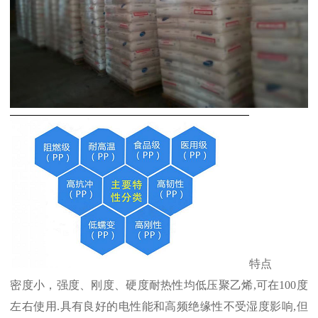
特点
密度小，强度、刚度、硬度耐热性均低压聚乙烯
,
可在
100
度
左右使用
.
具有良好的电性能和高频绝缘性不受湿度影响
,
但