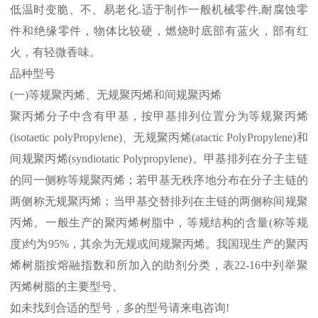
低温时变脆、不、易老化
.
适于制作一般机械零件
,
耐腐蚀零
件和绝缘零件，物体比较硬，燃烧时底部有蓝火，部有红
火，有轻微香味。
品种型号
(
一
)
等规聚丙烯、无规聚丙烯和间规聚丙烯
聚丙烯分子中含有甲基，按甲基排列位置分为等规聚丙烯
(isotaetic polyPropylene)
、无规聚丙烯
(atactic PolyPropylene)
和
间规聚丙烯
(syndiotatic Polypropylene)
。甲基排列在分子主链
的同一侧称等规聚丙烯；若甲基无秩序地分布在分子主链的
两侧称无规聚丙烯；当甲基交替排列在主链的两侧称间规聚
丙烯。一般生产的聚丙烯树脂中，等规结构的含量
(
称等规
度
)
约为
95%
，其余为无规或间规聚丙烯。我国现生产的聚丙
烯树脂按熔融指数和所加入的助剂分类，表
22-16
中列举聚
丙烯树脂的主要型号。
如未找到合适的型号，多的型号请来电咨询
!