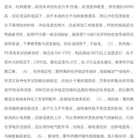
度高，结构规整，因而具有优良的力学
.
性能，其强度和硬度，弹性都比
HDPE
高，但在室温和低温下，由于本身的分子结构规整度高，所以冲击强度较差，
分子量增加的时候，冲击强度也增大，但成形加工性能变差，
PP
的性能就是抗
弯曲疲劳性，如用
PP
注塑一体活动铰链，能承受
7×10
的
7
次开闭的折迭弯曲而无
损坏痕迹，干摩擦系数与尼龙相似。但在油润滑下，不如龙。
（
3
）、热性能：
PP
具有良好的耐热性，熔点在
164~170
℃
，制品能在
100
℃
以上温度进行，在不
受外力的情况下，
150
℃
也。脆化温度为
-35
℃
，在
-35
℃
会发生脆化，耐寒性不如
聚乙烯。
（
4
）、化学稳定性：聚丙烯的化学稳定性很好，除能被浓
**
侵蚀外，
对其它各种化学试剂都比较稳定，但低分子量的脂肪烃，芳香烃和氯化烃等能
使
PP
软化和溶胀，同时它的化学稳定性随结晶度的增加还有所提高，所以聚丙
烯适合制做各种化工管道和配件，防腐蚀性效果良好。
（
5
）、电性能：聚丙烯
的高频绝缘性能优良，由于它几乎不吸水，故绝缘性能不受湿度的影响。它有
较高的介电系数，且随温度的上升，可以用来制作受热的电气绝缘制品，它的
击穿电压也很高，适合用作电气配件等，抗电压，耐电弧性好，但静电度高，
与铜接触易老化。
（
6
）、耐候性：聚年丙烯对紫外线很敏感。加入氧化锌，硫