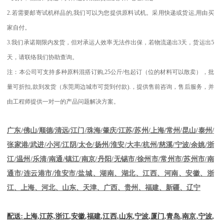
2.
若需要邮寄试机样品的
,
我们可以为您提供原料试机。采用快递或货运
,
用由买
家自付。
3.
我们承诺期限内发货，但对承运人效率无法作出保，若物流递出
3
天，货运出
5
天，请联络我们协助查询。
注：本公司可支持多种原料混搭订购
,25
公斤
/
包起订（位的材料可以散卖），批
量可折扣
,
款到发货（东莞周边城市可货到付款
).
，提供售前咨询，售后服务，并
由工程师提供一对一的产品问题解决方案。
江苏
/
苏州
/
上海
/
常州
/
昆山
/
泰州
/
广东
/
佛山
/
顺德
/
清远
/
江门
/
珠海
/
肇庆
/
张家港
/
武进
/
小河
/
江阴
/
太仓
/
扬州
/
淮安
/
大丰
/
杭州
/
慈溪
/
宁波
/
余姚
/
浙
江
/
温州
/
乐清
/
南通
/
镇江
/
南京
/
丹阳
/
无锡市
/
徐州市
/
常州市
/
苏州市
/
南
通市
/
连云港市
/
淮安市
/
盐城、湖南、湖北、江西、河南、安徽、浙
江、上海、河北、山东、天津、广西、贵州、福建、新疆、辽宁
配送
:
上海
,
江苏
,
浙江
,
安徽
,
福建
,
江西
,
山东
,
宁波
,
厦门
,
青岛
,
南京
,
宁波
,