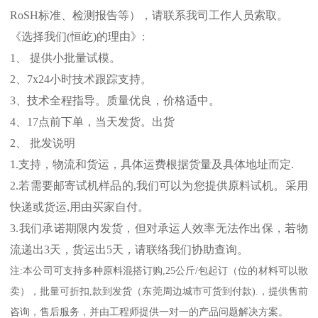
RoSH
标准、
检测报告等），请联系我司工作人员索取。
《选择我们
(
恒屹
)
的理由》
:
1
、 提供小批量试模。
2
、
7x24
小时技术跟踪支持。
3
、技术全程指导。质量优良，价格适中。
4
、
17
点前下单，当天发货。出货
2
、 批发说明
1.
支持，物流和货运，具体运费根据货量及具体地址而定
.
2.
若需要邮寄试机样品的
,
我们可以为您提供原料试机。采用
快递或货运
,
用由买家自付。
3.
我们承诺期限内发货，但对承运人效率无法作出保，若物
流递出
3
天，货运出
5
天，请联络我们协助查询。
注
:
本公司可支持多种原料混搭订购
,25
公斤
/
包起订（位的材料可以散
卖），批量可折扣
,
款到发货（东莞周边城市可货到付款
).
，提供售前
咨询，售后服务，并由工程师提供一对一的产品问题解决方案。