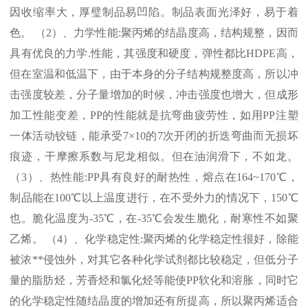
因收缩率大，厚璧制品易凹陷。制品表面光泽好，易于着
色。 （
2
）、力学性能
:
聚丙烯的结晶度高，结构规整，因而
具有优良的力学
.
性能，其强度和硬度，弹性都比
HDPE
高，
但在室温和低温下，由于本身的分子结构规整度高，所以冲
击强度较差，分子量增加的时候，冲击强度也增大，但成形
加工性能变差，
PP
的性能就是抗弯曲疲劳性，如用
PP
注塑
一体活动铰链，能承受
7×10
的
7
次开闭的折迭弯曲而无损坏
痕迹，干摩擦系数与尼龙相似。但在油润滑下，不如龙。
（
3
）、热性能
:PP
具有良好的耐热性，熔点在
164~170℃
，
制品能在
100℃
以上温度进行，在不受外力的情况下，
150℃
也。脆化温度为
-35℃
，在
-35℃
会发生脆化，耐寒性不如聚
乙烯。 （
4
）、化学稳定性
:
聚丙烯的化学稳定性很好，除能
被浓
**
侵蚀外，对其它各种化学试剂都比较稳定，但低分子
量的脂肪烃，芳香烃和氯化烃等能使
PP
软化和溶胀，同时它
的化学稳定性随结晶度的增加还有所提高，所以聚丙烯适合