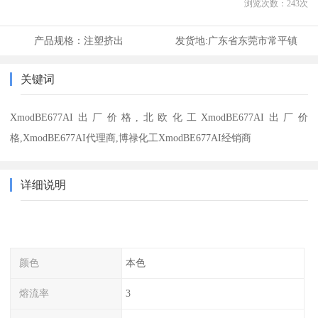
浏览次数：
243
次
产品规格：
注塑挤出
发货地:
广东省东莞市常平镇
关键词
XmodBE677AI出厂价格,北欧化工XmodBE677AI出厂价
格,XmodBE677AI代理商,博禄化工XmodBE677AI经销商
详细说明
颜色
本色
熔流率
3