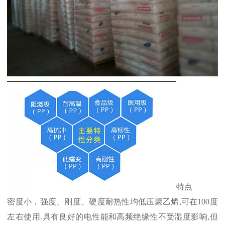
特点
密度小，强度、刚度、硬度耐热性均低压聚乙烯
,
可在
100
度
左右使用
.
具有良好的电性能和高频绝缘性不受湿度影响
,
但