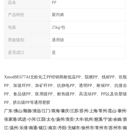
品名
PP
产品特性
聚丙烯
包装
25kg/包
用途级别
通用级
是否进口
是
XmodBE677AI
北欧化工
PP
经销商耐低温
PP
、阻燃
PP
、线材
PP
、吹瓶
PP
、加玻纤
PP
、加矿纤
PP
、抗静电
PP
、透明
PP
、耐候
PP
、抗撞击
PP
、食品级
PP
、医用级
PP
、耐热级
PP
、高流动
PP
、
PP
以及吹塑级
PP
、挤出级
PP
等通用塑胶
江苏/苏州/上海/常州/昆山/泰州/
广东/佛山/顺德/清远/江门/珠海/肇庆/
张家港/武进/小河/江阴/太仓/扬州/淮安/大丰/杭州/慈溪/宁波/余姚/浙
江/温州/乐清/南通/镇江/南京/丹阳/无锡市/徐州市/常州市/苏州市/南