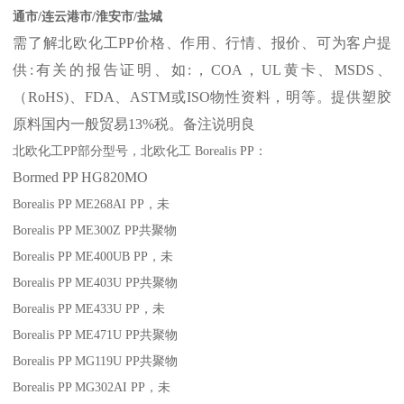
通市/连云港市/淮安市/盐城
需了解北欧化工
PP
价格、作用、行情、报价、可为客户提
供
:
有关的报告证明、如
:
，
COA
，
UL
黄卡、
MSDS
、
（
RoHS)
、
FDA
、
ASTM
或
ISO
物性资料，明等。提供塑胶
原料国内一般贸易
13%
税。备注说明良
北欧化工
PP
部分
型号，北欧化工
Borealis PP
：
Bormed
PP
HG820MO
Borealis PP ME268AI
PP
，未
Borealis PP ME300Z
PP
共聚物
Borealis PP ME400UB
PP
，未
Borealis PP ME403U
PP
共聚物
Borealis PP ME433U
PP
，未
Borealis PP ME471U
PP
共聚物
Borealis PP MG119U
PP
共聚物
Borealis PP MG302AI
PP
，未