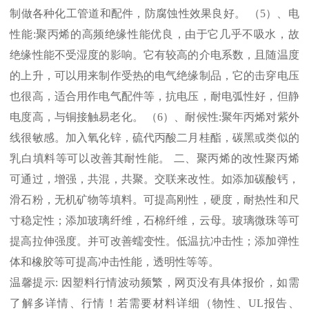
制做各种化工管道和配件，防腐蚀性效果良好。 （
5
）、电
性能
:
聚丙烯的高频绝缘性能优良，由于它几乎不吸水，故
绝缘性能不受湿度的影响。它有较高的介电系数，且随温度
的上升，可以用来制作受热的电气绝缘制品，它的击穿电压
也很高，适合用作电气配件等，抗电压，耐电弧性好，但静
电度高，与铜接触易老化。 （
6
）、耐候性
:
聚年丙烯对紫外
线很敏感。加入氧化锌，硫代丙酸二月桂酯，碳黑或类似的
乳白填料等可以改善其耐性能。 二、聚丙烯的改性聚丙烯
可通过，增强，共混，共聚。交联来改性。如添加碳酸钙，
滑石粉，无机矿物等填料。可提高刚性，硬度，耐热性和尺
寸稳定性；添加玻璃纤维，石棉纤维，云母。玻璃微珠等可
提高拉伸强度。并可改善蠕变性。低温抗冲击性；添加弹性
体和橡胶等可提高冲击性能，透明性等等。
温馨提示
:
因塑料行情波动频繁，网页没有具体报价，如需
了解多详情、行情！若需要材料详细（物性、
UL
报告、