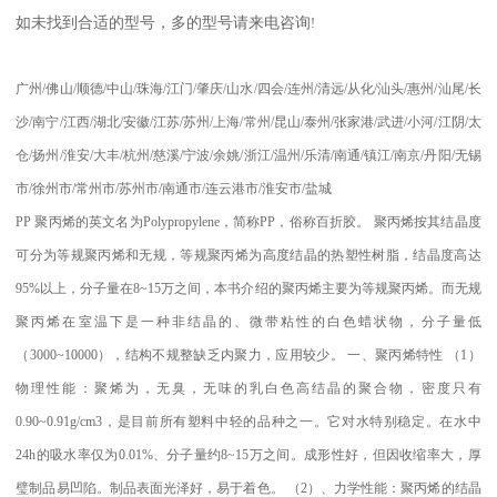
如未找到合适的型号，多的型号请来电咨询
!
广州
/
佛山
/
顺德
/
中山
/
珠海
/
江门
/
肇庆
/
山水
/
四会
/
连州
/
清远
/
从化
/
汕头
/
惠州
/
汕尾
/
长
沙
/
南宁
/
江西
/
湖北
/
安徽
/
江苏
/
苏州
/
上海
/
常州
/
昆山
/
泰州
/
张家港
/
武进
/
小河
/
江阴
/
太
仓
/
扬州
/
淮安
/
大丰
/
杭州
/
慈溪
/
宁波
/
余姚
/
浙江
/
温州
/
乐清
/
南通
/
镇江
/
南京
/
丹阳
/
无锡
市
/
徐州市
/
常州市
/
苏州市
/
南通市
/
连云港市
/
淮安市
/
盐城
PP
聚丙烯的英文名为
Polypropylene
，简称
PP
，俗称百折胶。 聚丙烯按其结晶度
可分为等规聚丙烯和无规，等规聚丙烯为高度结晶的热塑性树脂，结晶度高达
95%
以上，分子量在
8~15
万之间，本书介绍的聚丙烯主要为等规聚丙烯。而无规
聚丙烯在室温下是一种非结晶的、微带粘性的白色蜡状物，分子量低
（
3000~10000
），结构不规整缺乏内聚力，应用较少。
一、聚丙烯特性
（
1
）
物理性能：聚烯为，无臭，无味的乳白色高结晶的聚合物，密度只有
0.90~0.91g/cm3
，是目前所有塑料中轻的品种之一。它对水特别稳定。在水中
24h
的吸水率仅为
0.01%
、分子量约
8~15
万之间。成形性好，但因收缩率大，厚
璧制品易凹陷。制品表面光泽好，易于着色。
（
2
）、力学性能：聚丙烯的结晶