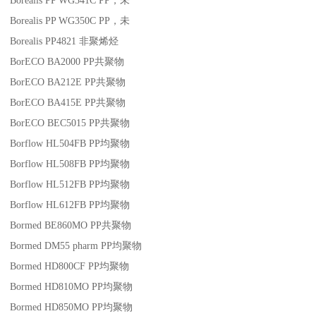
Borealis PP WG341C
PP
，未
Borealis PP WG350C
PP
，未
Borealis PP4821
非聚烯烃
BorECO BA2000
PP
共聚物
BorECO BA212E
PP
共聚物
BorECO BA415E
PP
共聚物
BorECO BEC5015
PP
共聚物
Borflow HL504FB
PP
均聚物
Borflow HL508FB
PP
均聚物
Borflow HL512FB
PP
均聚物
Borflow HL612FB
PP
均聚物
Bormed BE860MO
PP
共聚物
Bormed DM55 pharm
PP
均聚物
Bormed HD800CF
PP
均聚物
Bormed HD810MO
PP
均聚物
Bormed HD850MO
PP
均聚物