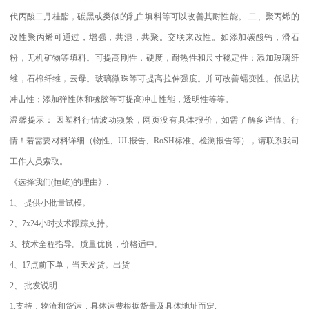
代丙酸二月桂酯，碳黑或类似的乳白填料等可以改善其耐性能。
二、聚丙烯的
改性聚丙烯可通过，增强，共混，共聚。交联来改性。如添加碳酸钙，滑石
粉，无机矿物等填料。可提高刚性，硬度，耐热性和尺寸稳定性；添加玻璃纤
维，石棉纤维，云母。玻璃微珠等可提高拉伸强度。并可改善蠕变性。低温抗
冲击性；添加弹性体和橡胶等可提高冲击性能，透明性等等。
温馨提示：
因塑料行情波动频繁，网页没有具体报价，如需了解多详情、行
情！若需要材料详细（物性、
UL
报告、
RoSH
标准、
检测报告等），请联系我司
工作人员索取。
《选择我们
(
恒屹
)
的理由》
:
1
、
提供小批量试模。
2
、
7x24
小时技术跟踪支持。
3
、技术全程指导。质量优良，价格适中。
4
、
17
点前下单，当天发货。出货
2
、
批发说明
1.
支持，物流和货运，具体运费根据货量及具体地址而定
.