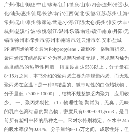
广州
/
佛山
/
顺德
/
中山
/
珠海
/
江门
/
肇庆
/
山水
/
四会
/
连州
/
清远
/
从
化
/
汕头
/
惠州
/
汕尾
/
长沙
/
南宁
/
江西
/
湖北
/
安徽
/
江苏
/
苏州
/
上海
/
常州
/
昆山
/
泰州
/
张家港
/
武进
/
小河
/
江阴
/
太仓
/
扬州
/
淮安
/
大丰
/
杭州
/
慈溪
/
宁波
/
余姚
/
浙江
/
温州
/
乐清
/
南通
/
镇江
/
南京
/
丹阳
/
无
锡市
/
徐州市
/
常州市
/
苏州市
/
南通市
/
连云港市
/
淮安市
/
盐城
PP
聚丙烯的英文名为
Polypropylene
，简称
PP
，俗称百折胶。
聚丙烯按其结晶度可分为等规聚丙烯和无规，等规聚丙烯为
高度结晶的热塑性树脂，结晶度高达
95%
以上，分子量在
8~15
万之间，本书介绍的聚丙烯主要为等规聚丙烯。而无规
聚丙烯在室温下是一种非结晶的、微带粘性的白色蜡状物，
分子量低（
3000~10000
），结构不规整缺乏内聚力，应用较
少。 一、聚丙烯特性 （
1
）物理性能
:
聚烯为，无臭，无味
的乳白色高结晶的聚合物，密度只有
0.90~0.91g/cm3
，是目
前所有塑料中轻的品种之一。它对水特别稳定。在水中
24h
的吸水率仅为
0.01%
、分子量约
8~15
万之间。成形性好，但