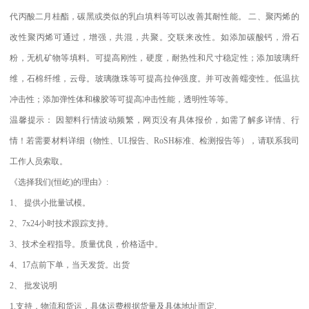
代丙酸二月桂酯，碳黑或类似的乳白填料等可以改善其耐性能。
二、聚丙烯的
改性聚丙烯可通过，增强，共混，共聚。交联来改性。如添加碳酸钙，滑石
粉，无机矿物等填料。可提高刚性，硬度，耐热性和尺寸稳定性；添加玻璃纤
维，石棉纤维，云母。玻璃微珠等可提高拉伸强度。并可改善蠕变性。低温抗
冲击性；添加弹性体和橡胶等可提高冲击性能，透明性等等。
温馨提示：
因塑料行情波动频繁，网页没有具体报价，如需了解多详情、行
情！若需要材料详细（物性、
UL
报告、
RoSH
标准、
检测报告等），请联系我司
工作人员索取。
《选择我们
(
恒屹
)
的理由》
:
1
、
提供小批量试模。
2
、
7x24
小时技术跟踪支持。
3
、技术全程指导。质量优良，价格适中。
4
、
17
点前下单，当天发货。出货
2
、
批发说明
1.
支持，物流和货运，具体运费根据货量及具体地址而定
.