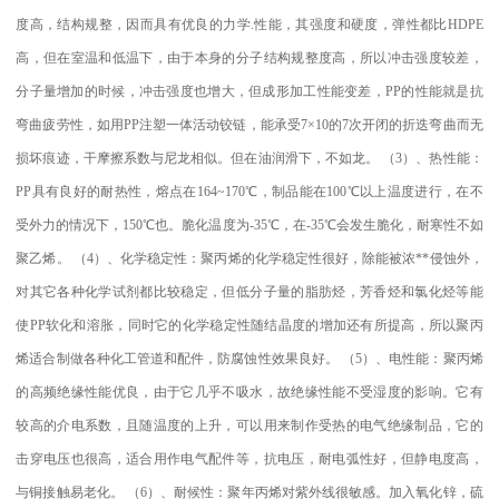
度高，结构规整，因而具有优良的力学
.
性能，其强度和硬度，弹性都比
HDPE
高，但在室温和低温下，由于本身的分子结构规整度高，所以冲击强度较差，
分子量增加的时候，冲击强度也增大，但成形加工性能变差，
PP
的性能就是抗
弯曲疲劳性，如用
PP
注塑一体活动铰链，能承受
7×10
的
7
次开闭的折迭弯曲而无
损坏痕迹，干摩擦系数与尼龙相似。但在油润滑下，不如龙。
（
3
）、热性能：
PP
具有良好的耐热性，熔点在
164~170
℃
，制品能在
100
℃
以上温度进行，在不
受外力的情况下，
150
℃
也。脆化温度为
-35
℃
，在
-35
℃
会发生脆化，耐寒性不如
聚乙烯。
（
4
）、化学稳定性：聚丙烯的化学稳定性很好，除能被浓
**
侵蚀外，
对其它各种化学试剂都比较稳定，但低分子量的脂肪烃，芳香烃和氯化烃等能
使
PP
软化和溶胀，同时它的化学稳定性随结晶度的增加还有所提高，所以聚丙
烯适合制做各种化工管道和配件，防腐蚀性效果良好。
（
5
）、电性能：聚丙烯
的高频绝缘性能优良，由于它几乎不吸水，故绝缘性能不受湿度的影响。它有
较高的介电系数，且随温度的上升，可以用来制作受热的电气绝缘制品，它的
击穿电压也很高，适合用作电气配件等，抗电压，耐电弧性好，但静电度高，
与铜接触易老化。
（
6
）、耐候性：聚年丙烯对紫外线很敏感。加入氧化锌，硫