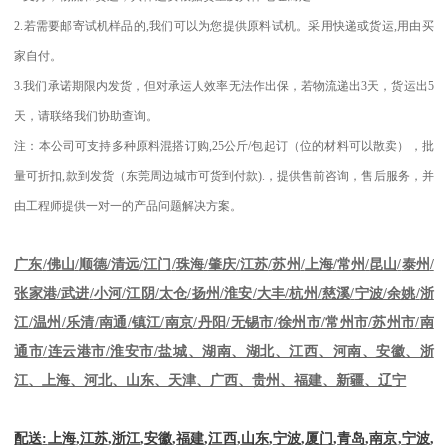
2.
若需要邮寄试机样品的
,
我们可以为您提供原料试机。采用快递或货运
,
用由买
家自付。
3.
我们承诺期限内发货，但对承运人效率无法作出保，若物流递出
3
天，货运出
5
天，请联络我们协助查询。
注：本公司可支持多种原料混搭订购
,25
公斤
/
包起订（位的材料可以散卖），批
量可折扣
,
款到发货（东莞周边城市可货到付款
).
，提供售前咨询，售后服务，并
由工程师提供一对一的产品问题解决方案。
江苏
/
苏州
/
上海
/
常州
/
昆山
/
泰州
/
广东
/
佛山
/
顺德
/
清远
/
江门
/
珠海
/
肇庆
/
张家港
/
武进
/
小河
/
江阴
/
太仓
/
扬州
/
淮安
/
大丰
/
杭州
/
慈溪
/
宁波
/
余姚
/
浙
江
/
温州
/
乐清
/
南通
/
镇江
/
南京
/
丹阳
/
无锡市
/
徐州市
/
常州市
/
苏州市
/
南
通市
/
连云港市
/
淮安市
/
盐城、湖南、湖北、江西、河南、安徽、浙
江、上海、河北、山东、天津、广西、贵州、福建、新疆、辽宁
配送
:
上海
,
江苏
,
浙江
,
安徽
,
福建
,
江西
,
山东
,
宁波
,
厦门
,
青岛
,
南京
,
宁波
,