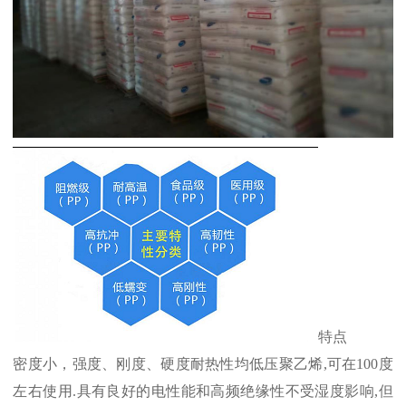
特点
密度小，强度、刚度、硬度耐热性均低压聚乙烯
,
可在
100
度
左右使用
.
具有良好的电性能和高频绝缘性不受湿度影响
,
但