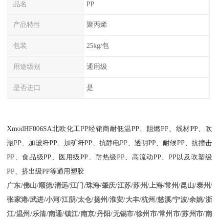
品名
PP
产品特性
聚丙烯
包装
25kg/包
用途级别
通用级
是否进口
是
XmodHF006SA
北欧化工
PP
经销商耐低温
PP
、阻燃
PP
、线材
PP
、吹
瓶
PP
、加玻纤
PP
、加矿纤
PP
、抗静电
PP
、透明
PP
、耐候
PP
、抗撞击
PP
、食品级
PP
、医用级
PP
、耐热级
PP
、高流动
PP
、
PP
以及吹塑级
PP
、挤出级
PP
等通用塑胶
江苏/苏州/上海/常州/昆山/泰州/
广东/佛山/顺德/清远/江门/珠海/肇庆/
张家港/武进/小河/江阴/太仓/扬州/淮安/大丰/杭州/慈溪/宁波/余姚/浙
江/温州/乐清/南通/镇江/南京/丹阳/无锡市/徐州市/常州市/苏州市/南