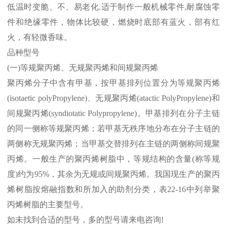
低温时变脆、不、易老化
.
适于制作一般机械零件
,
耐腐蚀零
件和绝缘零件，物体比较硬，燃烧时底部有蓝火，部有红
火，有轻微香味。
品种型号
(
一
)
等规聚丙烯、无规聚丙烯和间规聚丙烯
聚丙烯分子中含有甲基，按甲基排列位置分为等规聚丙烯
(isotaetic polyPropylene)
、无规聚丙烯
(atactic PolyPropylene)
和
间规聚丙烯
(syndiotatic Polypropylene)
。甲基排列在分子主链
的同一侧称等规聚丙烯；若甲基无秩序地分布在分子主链的
两侧称无规聚丙烯；当甲基交替排列在主链的两侧称间规聚
丙烯。一般生产的聚丙烯树脂中，等规结构的含量
(
称等规
度
)
约为
95%
，其余为无规或间规聚丙烯。我国现生产的聚丙
烯树脂按熔融指数和所加入的助剂分类，表
22-16
中列举聚
丙烯树脂的主要型号。
如未找到合适的型号，多的型号请来电咨询
!