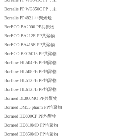
Borealis PP WG341C
PP
，未
Borealis PP WG350C
PP
，未
Borealis PP4821
非聚烯烃
BorECO BA2000
PP
共聚物
BorECO BA212E
PP
共聚物
BorECO BA415E
PP
共聚物
BorECO BEC5015
PP
共聚物
Borflow HL504FB
PP
均聚物
Borflow HL508FB
PP
均聚物
Borflow HL512FB
PP
均聚物
Borflow HL612FB
PP
均聚物
Bormed BE860MO
PP
共聚物
Bormed DM55 pharm
PP
均聚物
Bormed HD800CF
PP
均聚物
Bormed HD810MO
PP
均聚物
Bormed HD850MO
PP
均聚物