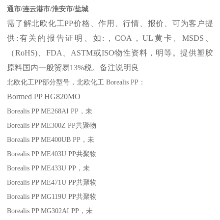
通市/连云港市/淮安市/盐城
需了解北欧化工
PP
价格、作用、行情、报价、可为客户提
供
:
有关的报告证明、如
:
，
COA
，
UL
黄卡、
MSDS
、
（
RoHS)
、
FDA
、
ASTM
或
ISO
物性资料，明等。提供塑胶
原料国内一般贸易
13%
税。备注说明良
北欧化工
PP
部分
型号，北欧化工
Borealis PP
：
Bormed
PP
HG820MO
Borealis PP ME268AI
PP
，未
Borealis PP ME300Z
PP
共聚物
Borealis PP ME400UB
PP
，未
Borealis PP ME403U
PP
共聚物
Borealis PP ME433U
PP
，未
Borealis PP ME471U
PP
共聚物
Borealis PP MG119U
PP
共聚物
Borealis PP MG302AI
PP
，未