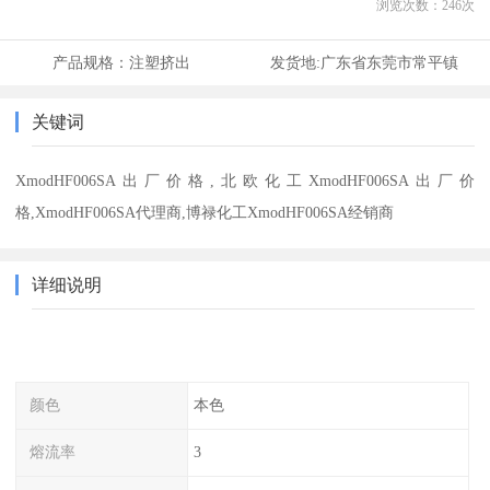
浏览次数：
246
次
产品规格：
注塑挤出
发货地:
广东省东莞市常平镇
关键词
XmodHF006SA出厂价格,北欧化工XmodHF006SA出厂价
格,XmodHF006SA代理商,博禄化工XmodHF006SA经销商
详细说明
颜色
本色
熔流率
3