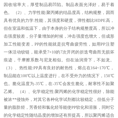
因收缩率大，厚璧制品易凹陷。制品表面光泽好，易于着
色。 （
2
）、力学性能
:
聚丙烯的结晶度高，结构规整，因而
具有优良的力学
.
性能，其强度和硬度，弹性都比
HDPE
高，
但在室温和低温下，由于本身的分子结构规整度高，所以冲
击强度较差，分子量增加的时候，冲击强度也增大，但成形
加工性能变差，
PP
的性能就是抗弯曲疲劳性，如用
PP
注塑
一体活动铰链，能承受
7×10
的
7
次开闭的折迭弯曲而无损坏
痕迹，干摩擦系数与尼龙相似。但在油润滑下，不如龙。
（
3
）、热性能
:PP
具有良好的耐热性，熔点在
164~170℃
，
制品能在
100℃
以上温度进行，在不受外力的情况下，
150℃
也。脆化温度为
-35℃
，在
-35℃
会发生脆化，耐寒性不如聚
乙烯。 （
4
）、化学稳定性
:
聚丙烯的化学稳定性很好，除能
被浓
**
侵蚀外，对其它各种化学试剂都比较稳定，但低分子
量的脂肪烃，芳香烃和氯化烃等能使
PP
软化和溶胀，同时它
的化学稳定性随结晶度的增加还有所提高，所以聚丙烯适合