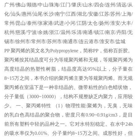
广州
/
佛山
/
顺德
/
中山
/
珠海
/
江门
/
肇庆
/
山水
/
四会
/
连州
/
清远
/
从
化
/
汕头
/
惠州
/
汕尾
/
长沙
/
南宁
/
江西
/
湖北
/
安徽
/
江苏
/
苏州
/
上海
/
常州
/
昆山
/
泰州
/
张家港
/
武进
/
小河
/
江阴
/
太仓
/
扬州
/
淮安
/
大丰
/
杭州
/
慈溪
/
宁波
/
余姚
/
浙江
/
温州
/
乐清
/
南通
/
镇江
/
南京
/
丹阳
/
无
锡市
/
徐州市
/
常州市
/
苏州市
/
南通市
/
连云港市
/
淮安市
/
盐城
PP
聚丙烯的英文名为
Polypropylene
，简称
PP
，俗称百折胶。
聚丙烯按其结晶度可分为等规聚丙烯和无规，等规聚丙烯为
高度结晶的热塑性树脂，结晶度高达
95%
以上，分子量在
8~15
万之间，本书介绍的聚丙烯主要为等规聚丙烯。而无规
聚丙烯在室温下是一种非结晶的、微带粘性的白色蜡状物，
分子量低（
3000~10000
），结构不规整缺乏内聚力，应用较
少。 一、聚丙烯特性 （
1
）物理性能
:
聚烯为，无臭，无味
的乳白色高结晶的聚合物，密度只有
0.90~0.91g/cm3
，是目
前所有塑料中轻的品种之一。它对水特别稳定。在水中
24h
的吸水率仅为
0.01%
、分子量约
8~15
万之间。成形性好，但