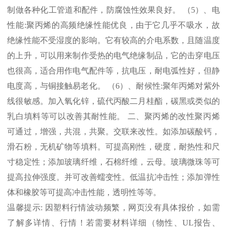
制做各种化工管道和配件，防腐蚀性效果良好。 （
5
）、电
性能
:
聚丙烯的高频绝缘性能优良，由于它几乎不吸水，故
绝缘性能不受湿度的影响。它有较高的介电系数，且随温度
的上升，可以用来制作受热的电气绝缘制品，它的击穿电压
也很高，适合用作电气配件等，抗电压，耐电弧性好，但静
电度高，与铜接触易老化。 （
6
）、耐候性
:
聚年丙烯对紫外
线很敏感。加入氧化锌，硫代丙酸二月桂酯，碳黑或类似的
乳白填料等可以改善其耐性能。 二、聚丙烯的改性聚丙烯
可通过，增强，共混，共聚。交联来改性。如添加碳酸钙，
滑石粉，无机矿物等填料。可提高刚性，硬度，耐热性和尺
寸稳定性；添加玻璃纤维，石棉纤维，云母。玻璃微珠等可
提高拉伸强度。并可改善蠕变性。低温抗冲击性；添加弹性
体和橡胶等可提高冲击性能，透明性等等。
温馨提示
:
因塑料行情波动频繁，网页没有具体报价，如需
了解多详情、行情！若需要材料详细（物性、
UL
报告、