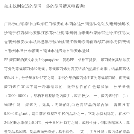
如未找到合适的型号，多的型号请来电咨询
!
广州
/
佛山
/
顺德
/
中山
/
珠海
/
江门
/
肇庆
/
山水
/
四会
/
连州
/
清远
/
从化
/
汕头
/
惠州
/
汕尾
/
长
沙
/
南宁
/
江西
/
湖北
/
安徽
/
江苏
/
苏州
/
上海
/
常州
/
昆山
/
泰州
/
张家港
/
武进
/
小河
/
江阴
/
太
仓
/
扬州
/
淮安
/
大丰
/
杭州
/
慈溪
/
宁波
/
余姚
/
浙江
/
温州
/
乐清
/
南通
/
镇江
/
南京
/
丹阳
/
无锡
市
/
徐州市
/
常州市
/
苏州市
/
南通市
/
连云港市
/
淮安市
/
盐城
PP
聚丙烯的英文名为
Polypropylene
，简称
PP
，俗称百折胶。 聚丙烯按其结晶度
可分为等规聚丙烯和无规，等规聚丙烯为高度结晶的热塑性树脂，结晶度高达
95%
以上，分子量在
8~15
万之间，本书介绍的聚丙烯主要为等规聚丙烯。而无规
聚丙烯在室温下是一种非结晶的、微带粘性的白色蜡状物，分子量低
（
3000~10000
），结构不规整缺乏内聚力，应用较少。
一、聚丙烯特性
（
1
）
物理性能：聚烯为，无臭，无味的乳白色高结晶的聚合物，密度只有
0.90~0.91g/cm3
，是目前所有塑料中轻的品种之一。它对水特别稳定。在水中
24h
的吸水率仅为
0.01%
、分子量约
8~15
万之间。成形性好，但因收缩率大，厚
璧制品易凹陷。制品表面光泽好，易于着色。
（
2
）、力学性能：聚丙烯的结晶