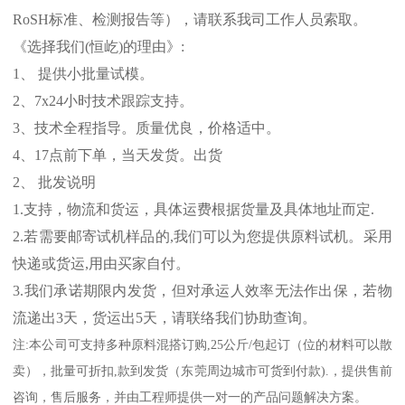
RoSH
标准、
检测报告等），请联系我司工作人员索取。
《选择我们
(
恒屹
)
的理由》
:
1
、 提供小批量试模。
2
、
7x24
小时技术跟踪支持。
3
、技术全程指导。质量优良，价格适中。
4
、
17
点前下单，当天发货。出货
2
、 批发说明
1.
支持，物流和货运，具体运费根据货量及具体地址而定
.
2.
若需要邮寄试机样品的
,
我们可以为您提供原料试机。采用
快递或货运
,
用由买家自付。
3.
我们承诺期限内发货，但对承运人效率无法作出保，若物
流递出
3
天，货运出
5
天，请联络我们协助查询。
注
:
本公司可支持多种原料混搭订购
,25
公斤
/
包起订（位的材料可以散
卖），批量可折扣
,
款到发货（东莞周边城市可货到付款
).
，提供售前
咨询，售后服务，并由工程师提供一对一的产品问题解决方案。