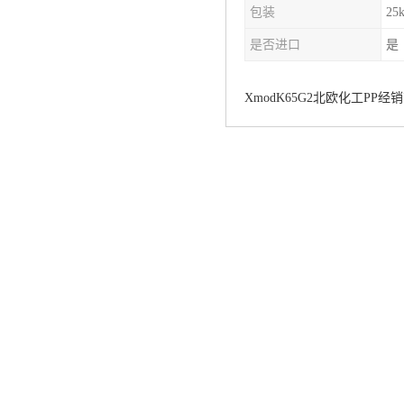
包装
25
杨子巴斯夫EVA
是否进口
是
TPV塑胶粒
法国阿科玛EVA
XmodK65G2
北欧化工
PP
经销
美国杜邦PET
聚酰胺PA（尼龙）系列：
聚丙烯PP
美国杜邦POM
三井陶氏EVA
Hytrel TPEE
聚乙烯HDPE