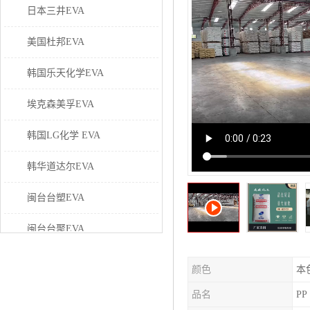
日本三井EVA
美国杜邦EVA
韩国乐天化学EVA
埃克森美孚EVA
韩国LG化学 EVA
韩华道达尔EVA
闽台台塑EVA
闽台台聚EVA
美国塞拉尼斯EVA
颜色
本
日本东曹EVA
品名
PP