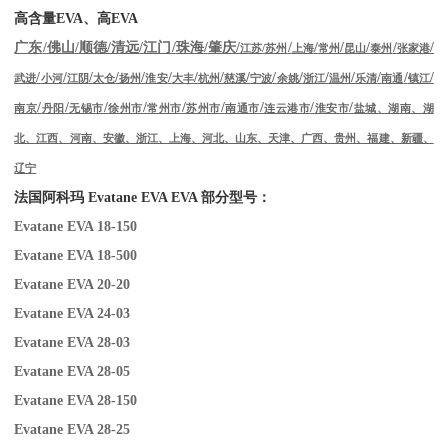
高含量
EVA
、高
EVA
/
/
/
/
/
/
/
/
/
/
/
/
/
广东
佛山
顺德
清远
江门
珠海
肇庆
江苏
/
苏州
上海
常州
昆山
泰州
张家港
/
/
/
/
/
/
/
/
/
/
/
/
/
/
/
/
武进
小河
江阴
太仓
扬州
淮安
大丰
杭州
慈溪
宁波
余姚
浙江
温州
乐清
南通
镇江
/
/
/
/
/
/
/
/
/
南京
丹阳
无锡市
徐州市
常州市
苏州市
南通市
连云港市
淮安市
盐城、湖南、湖
北、江西、河南、安徽、浙江、上海、河北、山东、天津、广西、贵州、福建、新疆、
辽宁
法国阿科玛
Evatane EVA EVA
部分型号：
Evatane EVA 18-150
Evatane EVA 18-500
Evatane EVA 20-20
Evatane EVA 24-03
Evatane EVA 28-03
Evatane EVA 28-05
Evatane EVA 28-150
Evatane EVA 28-25