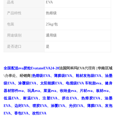
品名
EVA
产品特性
热熔级
包装
25kg/包
用途级别
通用级
是否进口
是
全国配送eva胶粒
EvataneEVA24-20
法国阿科玛EVA
代理商 [
华南区域
\
办事处
、经销商
]
热熔级EVA、薄膜级EVA、鞋材发泡级EVA、油墨
级EVA、涂覆级EVA、太阳能膜EVA、电缆级EVA
车轮胎
eva、健身
器材部件eva、玩具eva、菜蓝eva、收纳盒eva、片材eva、板材eva、
低温EVA、耐温
EVA、注塑EVA、挤出EVA、热熔胶EVA、油墨
EVA、边封EVA、喷胶EVA、涂覆EVA、光伏EVA、薄膜EVA、发泡
EVA、香包EVA、改性EVA