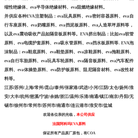
缩性绝缘体、
eva
半导体绝缘材料、
eva
阻燃绝缘材料。
并供应各种
EVA
注塑制品：
eva
玩具原料、
eva
密封容器原料、
eva
自
行车座原料、
eva
奶嘴原料、
eva
挡泥板原料、
eva
人造草坪原料等，
以及
eva
震动吸收产品如隔音板原料等。
EVA
挤出制品：比如
eva
软管
原料、
eva
电缆护套原料、
eva
吸水管原料、
eva
挡水板原料等
. EVA
泡
沫制品：
eva
鞋底原料、
eva
鞋垫原料、
eva
凉鞋原料、
eva
拖鞋原料、
eva
自行车胎原料、
eva
玩具车轮原料、
eva
隔音板原料、
eva
汽车配件
原料、
eva
体操垫原料、
eva
防护板原料、阻尼隔音材料、
eva
改性材
料等。
江苏
/
苏州
/
上海
/
常州
/
昆山
/
泰州
/
张家港
/
武进
/
小河
/
江阴
/
太仓
/
扬州
/
淮
安
/
大丰
/
杭州
/
慈溪
/
宁波
/
余姚
/
浙江
/
温州
/
乐清
/
南通
/
镇江
/
南京
/
丹阳
/
无
锡市
/
徐州市
/
常州市
/
苏州市
/
南通市
/
连云港市
/
淮安市
/
盐城
欢迎各位亲的光临，
本公司供应
法国阿科玛
EVA原料
保证所有产品原厂原包，有
COA