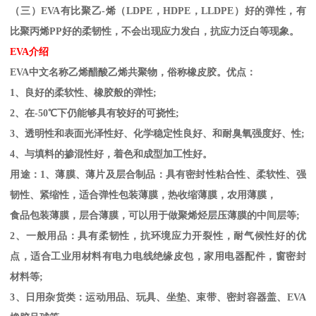
（三）
EVA
有比聚乙
-
烯（
LDPE
，
HDPE
，
LLDPE
）好的弹性，有
比聚丙烯
PP
好的柔韧性，不会出现应力发白，抗应力泛白等现象。
EVA
介绍
EVA
中文名称乙烯醋酸乙烯共聚物，俗称橡皮胶。优点：
1
、良好的柔软性、橡胶般的弹性
;
2
、在
-50
℃下仍能够具有较好的可挠性
;
3
、透明性和表面光泽性好、化学稳定性良好、和耐臭氧强度好、性
;
4
、与填料的掺混性好，着色和成型加工性好。
用途：
1
、薄膜、薄片及层合制品：具有密封性粘合性、柔软性、强
韧性、紧缩性，适合弹性包装薄膜，热收缩薄膜，农用薄膜，
食品包装薄膜，层合薄膜，可以用于做聚烯烃层压薄膜的中间层等
;
2
、一般用品：具有柔韧性，抗环境应力开裂性，耐气候性好的优
点，适合工业用材料有电力电线绝缘皮包，家用电器配件，窗密封
材料等
;
3
、日用杂货类：运动用品、玩具、坐垫、束带、密封容器盖、
EVA