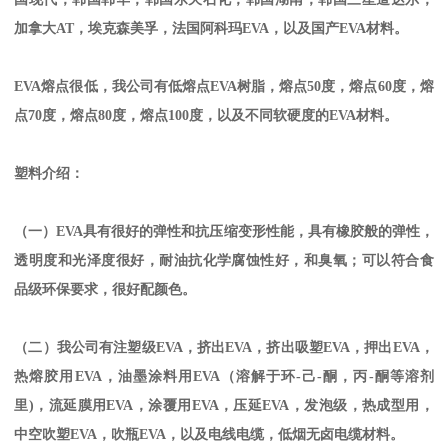
加拿大
AT
，埃克森美孚，法国阿科玛
EVA
，以及国产
EVA
材料。
EVA
熔点很低，我公司有低熔点
EVA
树脂，熔点
50
度，熔点
60
度，熔
点
70
度，熔点
80
度，熔点
100
度，以及不同软硬度的
EVA
材料。
塑料介绍：
（一）
EVA
具有很好的弹性和抗压缩变形性能，具有橡胶般的弹性，
透明度和光泽度很好，耐油抗化学腐蚀性好，和臭氧；可以符合食
品级环保要求，很好配颜色。
（二）我公司有注塑级
EVA
，挤出
EVA
，挤出吸塑
EVA
，押出
EVA
，
热熔胶用
EVA
，油墨涂料用
EVA
（溶解于环
-
己
-
酮，丙
-
酮等溶剂
里
)
，流延膜用
EVA
，涂覆用
EVA
，压延
EVA
，发泡级，热成型用，
中空吹塑
EVA
，吹瓶
EVA
，以及电线电缆，低烟无卤电缆材料。