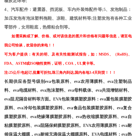
橡胶足球等
;
4
、汽车配件：避震器、挡泥板、车内外装饰配件等
;5
、发泡制品：
加压发泡有泡沫塑料拖鞋、凉鞋、建筑材料等
;
注塑发泡有各种工业
零部件，女用鞋底，热熔粘合剂等。
如需采购或了解、价格、或对该信息的图片和价格有问题等信息，请至电
我公司恰谈，欢迎你的来电！！
可为客户提供：有关的明、及有关性能测试报告，如：
MSDS
、
（
RoHS)
、
FDA
、
ASTM
或
ISO
物性资料，证明，
COA
，
UL
黄卡等。
注
:25
公斤
/
包起订
,
批量可折扣
,
珠三角内到达
,
国内各地
3-4
天到货！！！
长期供应各型号级别
eva
包装原料、
eva
农用薄膜料、
eva
注塑制品
料、
eva
电缆材料、
eva
泡沫塑料、
eva
母料载体、
eva
共混增韧材料、
eva
阻尼隔音材料等方面。
EVA
包装薄膜塑胶原料：
eva
重包装膜塑胶
原料、
eva
冷却包装膜塑胶原料、
eva
食品包装膜塑胶原料、
eva
复合
膜塑胶原料、
eva
绝缘薄膜塑胶原料、
eva
热收缩膜塑胶原料、
eva
自
粘膜塑胶原料、
eva
阻隔保鲜膜塑胶原料。
EVA
农用薄膜原料：
eva
耐
候保温大棚膜，
eva
耐候无滴保温大棚膜原料。
EVA
电缆材料：
eva
热