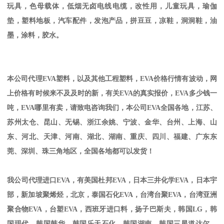
玩具，色母载体，低烟无卤电线电缆，改性用，儿童玩具，瑜伽
垫，塑料地板，汽车配件，发泡产品，拼豆豆，凉鞋，洞洞鞋，油
墨，涂料，胶水。
本公司代理
EVA
塑料，以及其他工程塑料，
EVA
价格行情有波动，网
上价格有时候来不及及时的新，有关
EVA
的真实报价，
EVA
多少钱一
吨，
EVA
哪里有卖，请致电咨询我们，本公司
EVA
全国各地，江苏、
苏州太仓、昆山、无锡、浙江余姚、宁波、金华、台州、上海、山
东、河北、天津、河南、湖北、湖南、重庆、四川、福建、广东东
莞、深圳、珠三角地区，全国各地都可以发货！
我公司代理进口
EVA
，有美国杜邦
EVA
，日本三井化学
EVA
，日本宇
部，新加坡聚烯烃，北京，泰国石化
EVA
，台湾台聚
EVA
，台湾亚洲
聚合物
EVA
，台塑
EVA
，西班牙进口料，扬子巴斯夫，韩国
LG
，韩
国现代，韩国韩华，韩国乐天石化，韩国湖南，韩国三星道达尔，