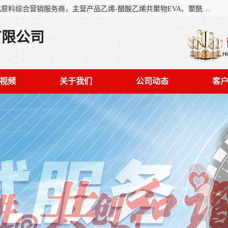
东莞市恒屹国际贸易有限公司（简称：恒屹国际）是一家石化原料综合营销服务商，主营产品乙烯-醋酸乙烯共聚物EVA、聚酰胺PA（尼龙）、醚酯型热塑弹性体TPEE等，公司秉承以市场为导向的战略思想，致力于大宗石化原料在中国市场的营销服务业务，为客户提供一站式的全面服务。
有限公司
视频
关于我们
公司动态
客