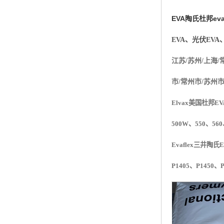
杨子巴斯夫EVA
EVA陶氏杜邦ev
TPV塑胶粒
EVA、光伏EVA
法国阿科玛EVA
江苏/苏州/上海/
美国杜邦PET
市/常州市/苏州
聚酰胺PA（尼龙）系列：
Elvax美国杜邦EV
聚丙烯PP
500W、550、560
美国杜邦POM
Evaflex
三井陶氏
E
P1405
、
P1450
、
三井陶氏EVA
Hytrel TPEE
聚乙烯HDPE