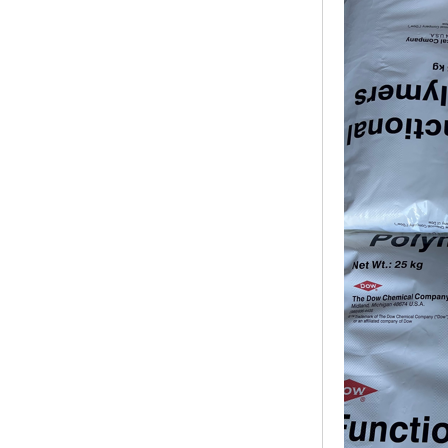
ABS塑胶粒
LLDPE线性低密度聚乙烯
LDPE低密度聚乙烯
TPE材料
TPU
POK
美国陶氏杜邦EVA
闽台亚聚EVA
韩国韩华EVA
山东联泓