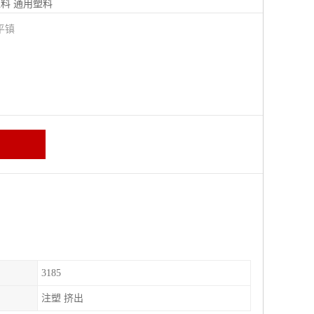
塑料
通用塑料
平镇
3185
注塑 挤出