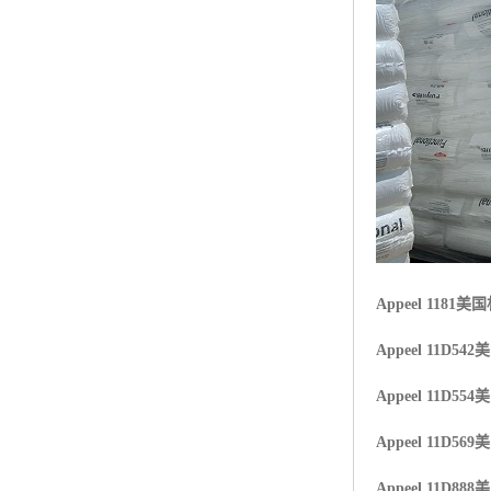
Appeel 1181
美国
Appeel 11D542
美
Appeel 11D554
美
Appeel 11D569
美
Appeel 11D888
美