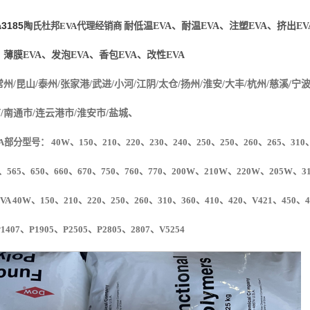
a
3185
陶氏
杜邦
EVA代理经销商
耐低温EVA、耐温
EVA、注塑EVA、挤出E
、薄膜EVA、发泡EVA、香包EVA、改性EVA
常州/昆山/泰州/张家港/武进/小河/江阴/太仓/扬州/淮安/大丰/杭州/慈溪/宁波
市/南通市/连云港市/淮安市/盐城、
A部分型号： 40W、150、210、220、230、240、250、250、260、265、310、
、565、650、660、670、750、760、770、200W、210W、220W、205W、313
VA 40W
、
150
、
210
、
220
、
250
、
260
、
310
、
360
、
410
、
420
、
V
421
、
450
、
4
P1407
、
P1905
、
P2505
、
P2805
、
2807
、
V5254