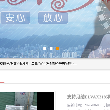
东莞市恒屹国际贸易有限公司（简称：恒屹国际）是一家石化原料综合营销服务商，主营产品乙烯-醋酸乙烯共聚物EVA、聚酰胺PA（尼龙）、醚酯型热塑弹性体TPEE等，公司秉承以市场为导向的战略思想，致力于大宗石化原料在中国市场的营销服务业务，为客户提供一站式的全面服务。
支持月结ELVAX318
更新时间：2026-08-09 浏