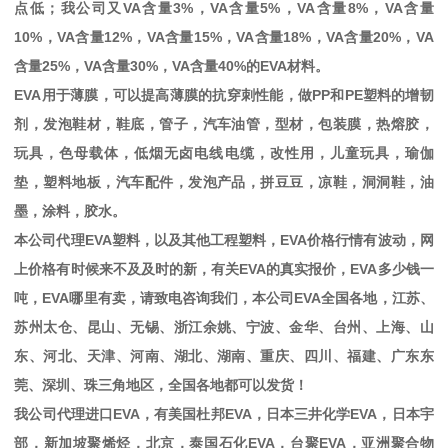
点低；我公司又
VA
含量
3%
，
VA
含量
5%
，
VA
含量
8%
，
VA
含量
10%
，
VA
含量
12%
，
VA
含量
15%
，
VA
含量
18%
，
VA
含量
20%
，
VA
含量
25%
，
VA
含量
30%
，
VA
含量
40%
的
EVA
材料。
EVA
用于薄膜，可以提高薄膜的抗穿刺性能，做
PP
和
PE
塑料的增韧
剂，发泡鞋材，鞋底，管子，汽车油管，型材，包装膜，热熔胶，
玩具，色母载体，低烟无卤电线电缆，改性用，儿童玩具，瑜伽
垫，塑料地板，汽车配件，发泡产品，拼豆豆，凉鞋，洞洞鞋，油
墨，涂料，胶水。
本公司代理
EVA
塑料，以及其他工程塑料，
EVA
价格行情有波动，网
上价格有时候来不及及时的新，有关
EVA
的真实报价，
EVA
多少钱一
吨，
EVA
哪里有卖，请致电咨询我们，本公司
EVA
全国各地，江苏、
苏州太仓、昆山、无锡、浙江余姚、宁波、金华、台州、上海、山
东、河北、天津、河南、湖北、湖南、重庆、四川、福建、广东东
莞、深圳、珠三角地区，全国各地都可以发货！
我公司代理进口
EVA
，有美国杜邦
EVA
，日本三井化学
EVA
，日本宇
部，新加坡聚烯烃，北京，泰国石化
EVA
，台聚
EVA
，亚洲聚合物