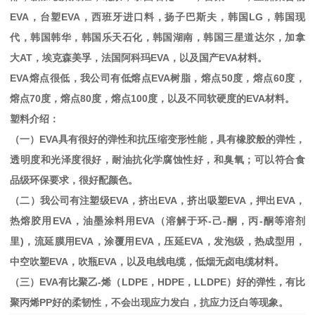
EVA
，台塑
EVA
，西班牙进口料，扬子巴斯夫，韩国
LG
，韩国现
代，韩国韩华，韩国乐天石化，韩国湖南，韩国三星道达尔，加拿
大
AT
，埃克森美孚，法国阿科玛
EVA
，以及国产
EVA
材料。
EVA
熔点很低，我公司有低熔点
EVA
树脂，熔点
50
度，熔点
60
度，
熔点
70
度，熔点
80
度，熔点
100
度，以及不同软硬度的
EVA
材料。
塑料介绍：
（一）
EVA
具有很好的弹性和抗压缩变形性能，具有橡胶般的弹性，
透明度和光泽度很好，耐油抗化学腐蚀性好，和臭氧；可以符合食
品级环保要求，很好配颜色。
（二）我公司有注塑级
EVA
，挤出
EVA
，挤出吸塑
EVA
，押出
EVA
，
热熔胶用
EVA
，油墨涂料用
EVA
（溶解于环
-
己
-
酮，丙
-
酮等溶剂
里
)
，流延膜用
EVA
，涂覆用
EVA
，压延
EVA
，发泡级，热成型用，
中空吹塑
EVA
，吹瓶
EVA
，以及电线电缆，低烟无卤电缆材料。
（三）
EVA
有比聚乙
-
烯（
LDPE
，
HDPE
，
LLDPE
）好的弹性，有比
聚丙烯
PP
好的柔韧性，不会出现应力发白，抗应力泛白等现象。