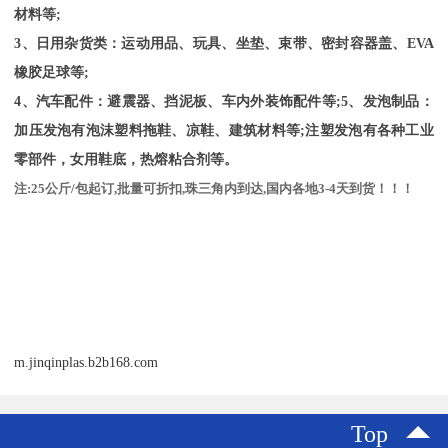
材料等;
3、日用杂货类：运动用品、玩具、坐垫、束带、密封容器盖、
EVA
橡胶足球等
;
4、汽车配件：避震器、挡泥板、车内外装饰配件等;5、发泡制品：
加压发泡有泡沫塑料拖鞋、凉鞋、建筑材料等;注塑发泡有各种工业
零部件，女用鞋底，热熔粘合剂等。
注
:25
公斤
/
包起订
,
批量可折扣
,
珠三角内到达
,
国内各地
3-4
天到货！！！
m.jinqinplas.b2b168.com
Top