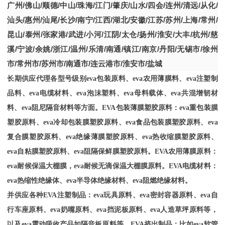
广州
/
佛山
/
顺德
/
中山
/
珠海
/
江门
/
肇庆
/
山水
/
四会
/
连州
/
清远
/
从化
/
汕头
/
惠州
/
汕尾
/
长沙
/
南宁
/
江西
/
湖北
/
安徽
/
江苏
/
苏州
/
上海
/
常州
/
昆山
/
泰州
/
张家港
/
武进
/
小河
/
江阴
/
太仓
/
扬州
/
淮安
/
大丰
/
杭州
/
慈
溪
/
宁波
/
余姚
/
浙江
/
温州
/
乐清
/
南通
/
镇江
/
南京
/
丹阳
/
无锡市
/
徐州
市
/
常州市
/
苏州市
/
南通市
/
连云港市
/
淮安市
/
盐城
长期供应代理各型号级别
eva包装原料、eva农用薄膜料、eva注塑制
品料、eva电缆材料、eva泡沫塑料、eva母料载体、eva共混增韧材
料、eva阻尼隔音材料等方面。EVA包装薄膜塑胶原料：eva重包装膜
塑胶原料、eva冷却包装膜塑胶原料、eva食品包装膜塑胶原料、eva
复合膜塑胶原料、eva绝缘薄膜塑胶原料、eva热收缩膜塑胶原料、
eva自粘膜塑胶原料、eva阻隔保鲜膜塑胶原料。EVA农用薄膜原料：
eva耐候保温大棚膜，eva耐候无滴保温大棚膜原料。EVA电缆材料：
eva热缩性绝缘体、eva半导体绝缘材料、eva阻燃绝缘材料。
并供应各种
EVA注塑制品：eva玩具原料、eva密封容器原料、eva自
行车座原料、eva奶嘴原料、eva挡泥板原料、eva人造草坪原料等，
以及eva震动吸收产品如隔音板原料等。EVA挤出制品：比如eva软管