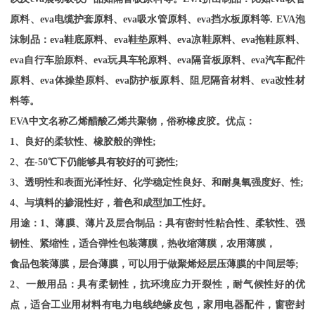
原料、eva电缆护套原料、eva吸水管原料、eva挡水板原料等. EVA泡
沫制品：eva鞋底原料、eva鞋垫原料、eva凉鞋原料、eva拖鞋原料、
eva自行车胎原料、eva玩具车轮原料、eva隔音板原料、eva汽车配件
原料、eva体操垫原料、eva防护板原料、阻尼隔音材料、eva改性材
料等。
EVA
中文名称乙烯醋酸乙烯共聚物，俗称橡皮胶。优点：
1、良好的柔软性、橡胶般的弹性;
2、在-50℃下仍能够具有较好的可挠性;
3、透明性和表面光泽性好、化学稳定性良好、和耐臭氧强度好、性;
4、与填料的掺混性好，着色和成型加工性好。
用途：
1、薄膜、薄片及层合制品：具有密封性粘合性、柔软性、强
韧性、紧缩性，适合弹性包装薄膜，热收缩薄膜，农用薄膜，
食品包装薄膜，层合薄膜，可以用于做聚烯烃层压薄膜的中间层等
;
2、一般用品：具有柔韧性，抗环境应力开裂性，耐气候性好的优
点，适合工业用材料有电力电线绝缘皮包，家用电器配件，窗密封