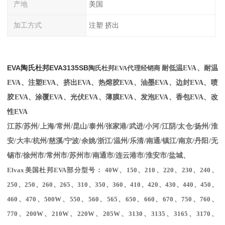
产地
美国
加工方式
注塑 挤出
EVA陶氏杜邦EVA
3135SB
陶氏
杜邦
EVA代理经销商
耐低温EVA、耐温
EVA、注塑EVA、挤出EVA、热熔胶EVA、油墨EVA、边封EVA、喷
胶EVA、涂覆EVA、光伏EVA、薄膜EVA、发泡EVA、香包EVA、改
性EVA
江苏/苏州/上海/常州/昆山/泰州/张家港/武进/小河/江阴/太仓/扬州/淮
安/大丰/杭州/慈溪/宁波/余姚/浙江/温州/乐清/南通/镇江/南京/丹阳/无
锡市/徐州市/常州市/苏州市/南通市/连云港市/淮安市/盐城、
Elvax美国杜邦EVA部分型号： 40W、150、210、220、230、240、
250、250、260、265、310、350、360、410、420、430、440、450、
460、470、500W、550、560、565、650、660、670、750、760、
770、200W、210W、220W、205W、3130、3135、3165、3170、