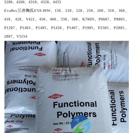
3200、4260、4310、4320、4455
Evaflex
三井陶氏
EVA 40W
、
150
、
210
、
220
、
250
、
260
、
310
、
360
、
410
、
420
、
V
421
、
450
、
460
、
550
、
560
、
K706N
、
P0607
、
P0803
、
P1207
、
P1403
、
P1405
、
P1450
、
P1407
、
P1905
、
P2505
、
P2805
、
2807
、
V5254