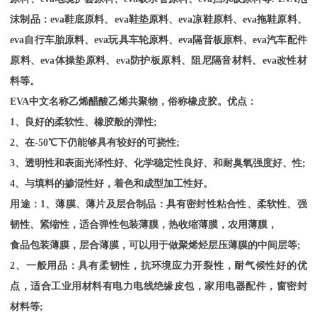
沫制品：eva鞋底原料、eva鞋垫原料、eva凉鞋原料、eva拖鞋原料、
eva自行车胎原料、eva玩具车轮原料、eva隔音板原料、eva汽车配件
原料、eva体操垫原料、eva防护板原料、阻尼隔音材料、eva改性材
料等。
EVA
中文名称乙烯醋酸乙烯共聚物，俗称橡皮胶。优点：
1、良好的柔软性、橡胶般的弹性;
2、在-50℃下仍能够具有较好的可挠性;
3、透明性和表面光泽性好、化学稳定性良好、和耐臭氧强度好、性;
4、与填料的掺混性好，着色和成型加工性好。
用途：
1、薄膜、薄片及层合制品：具有密封性粘合性、柔软性、强
韧性、紧缩性，适合弹性包装薄膜，热收缩薄膜，农用薄膜，
食品包装薄膜，层合薄膜，可以用于做聚烯烃层压薄膜的中间层等
;
2、一般用品：具有柔韧性，抗环境应力开裂性，耐气候性好的优
点，适合工业用材料有电力电线绝缘皮包，家用电器配件，窗密封
材料等;