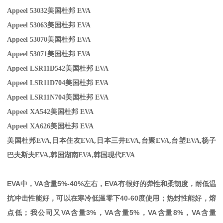
Appeel 53032
美国杜邦 EVA
Appeel 530
63美国杜邦 EVA
Appeel 53070
美国杜邦 EVA
Appeel 53071
美国杜邦 EVA
Appeel LSR11D542
美国杜邦 EVA
Appeel LSR11D704
美国杜邦 EVA
Appeel LSR11N704
美国杜邦 EVA
Appeel XA542
美国杜邦 EVA
Appeel XA626
美国杜邦 EVA
美国杜邦EVA,
日本住友
EVA,
日本三井
EVA,
台聚
EVA,
台塑
EVA,
杨子
巴夫斯夫
EVA,
韩国湖南
EVA,
韩国现代
EVA
EVA
中，
VA
含量
5%-40%
左右，
EVA
有很好的弹性和柔韧度，耐低温
抗冲击性能好，可以在寒冷低温零下
40-60
度使用；热封性能好，熔
点低；我公司又
VA
含量
3%
，
VA
含量
5%
，
VA
含量
8%
，
VA
含量