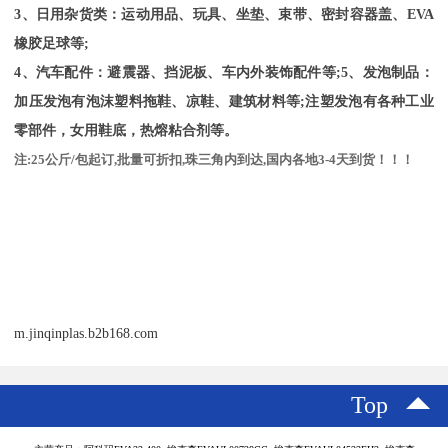
3、日用杂货类：运动用品、玩具、坐垫、束带、密封容器盖、
EVA
橡胶足球等
;
4、汽车配件：避震器、挡泥板、车内外装饰配件等;5、发泡制品：
加压发泡有泡沫塑料拖鞋、凉鞋、建筑材料等;注塑发泡有各种工业
零部件，女用鞋底，热熔粘合剂等。
注
:25
公斤
/
包起订
,
批量可折扣
,
珠三角内到达
,
国内各地
3-4
天到货！！！
m.jinqinplas.b2b168.com
Top