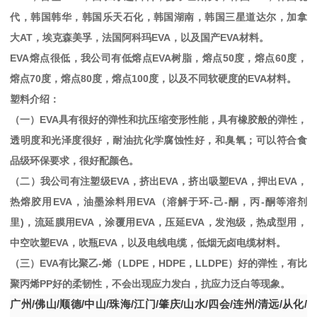
代，韩国韩华，韩国乐天石化，韩国湖南，韩国三星道达尔，加拿
大
AT
，埃克森美孚，法国阿科玛
EVA
，以及国产
EVA
材料。
EVA
熔点很低，我公司有低熔点
EVA
树脂，熔点
50
度，熔点
60
度，
熔点
70
度，熔点
80
度，熔点
100
度，以及不同软硬度的
EVA
材料。
塑料介绍：
（一）
EVA
具有很好的弹性和抗压缩变形性能，具有橡胶般的弹性，
透明度和光泽度很好，耐油抗化学腐蚀性好，和臭氧；可以符合食
品级环保要求，很好配颜色。
（二）我公司有注塑级
EVA
，挤出
EVA
，挤出吸塑
EVA
，押出
EVA
，
热熔胶用
EVA
，油墨涂料用
EVA
（溶解于环
-
己
-
酮，丙
-
酮等溶剂
里
)
，流延膜用
EVA
，涂覆用
EVA
，压延
EVA
，发泡级，热成型用，
中空吹塑
EVA
，吹瓶
EVA
，以及电线电缆，低烟无卤电缆材料。
（三）
EVA
有比聚乙
-
烯（
LDPE
，
HDPE
，
LLDPE
）好的弹性，有比
聚丙烯
PP
好的柔韧性，不会出现应力发白，抗应力泛白等现象。
广州
/
佛山
/
顺德
/
中山
/
珠海
/
江门
/
肇庆
/
山水
/
四会
/
连州
/
清远
/
从化
/