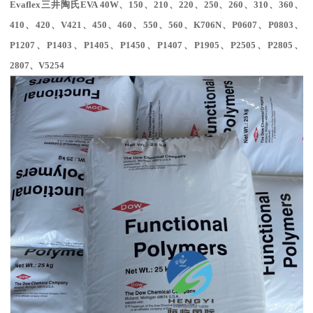
Evaflex
三井陶氏
EVA 40W
、
150
、
210
、
220
、
250
、
260
、
310
、
360
、
410
、
420
、
V
421
、
450
、
460
、
550
、
560
、
K706N
、
P0607
、
P0803
、
P1207
、
P1403
、
P1405
、
P1450
、
P1407
、
P1905
、
P2505
、
P2805
、
2807
、
V5254