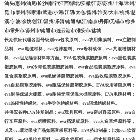
汕头
/
惠州
/
汕尾
/
长沙
/
南宁
/
江西
/
湖北
/
安徽
/
江苏
/
苏州
/
上海
/
常州
/
昆山
/
泰州
/
张家港
/
武进
/
小河
/
江阴
/
太仓
/
扬州
/
淮安
/
大丰
/
杭州
/
慈
溪
/
宁波
/
余姚
/
浙江
/
温州
/
乐清
/
南通
/
镇江
/
南京
/
丹阳
/
无锡市
/
徐州
市
/
常州市
/
苏州市
/
南通市
/
连云港市
/
淮安市
/
盐城
长期供应代理各型号级别
eva包装原料、eva农用薄膜料、eva注塑制
品料、eva电缆材料、eva泡沫塑料、eva母料载体、eva共混增韧材
料、eva阻尼隔音材料等方面。EVA包装薄膜塑胶原料：eva重包装膜
塑胶原料、eva冷却包装膜塑胶原料、eva食品包装膜塑胶原料、eva
复合膜塑胶原料、eva绝缘薄膜塑胶原料、eva热收缩膜塑胶原料、
eva自粘膜塑胶原料、eva阻隔保鲜膜塑胶原料。EVA农用薄膜原料：
eva耐候保温大棚膜，eva耐候无滴保温大棚膜原料。EVA电缆材料：
eva热缩性绝缘体、eva半导体绝缘材料、eva阻燃绝缘材料。
并供应各种
EVA注塑制品：eva玩具原料、eva密封容器原料、eva自
行车座原料、eva奶嘴原料、eva挡泥板原料、eva人造草坪原料等，
以及eva震动吸收产品如隔音板原料等。EVA挤出制品：比如eva软管
原料、eva电缆护套原料、eva吸水管原料、eva挡水板原料等. EVA泡