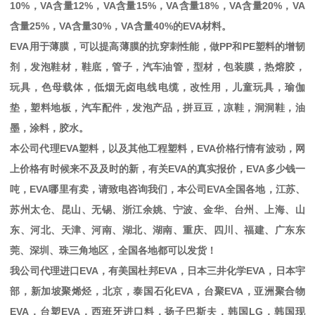
10%
，
VA
含量
12%
，
VA
含量
15%
，
VA
含量
18%
，
VA
含量
20%
，
VA
含量
25%
，
VA
含量
30%
，
VA
含量
40%
的
EVA
材料。
EVA
用于薄膜，可以提高薄膜的抗穿刺性能，做
PP
和
PE
塑料的增韧
剂，发泡鞋材，鞋底，管子，汽车油管，型材，包装膜，热熔胶，
玩具，色母载体，低烟无卤电线电缆，改性用，儿童玩具，瑜伽
垫，塑料地板，汽车配件，发泡产品，拼豆豆，凉鞋，洞洞鞋，油
墨，涂料，胶水。
本公司代理
EVA
塑料，以及其他工程塑料，
EVA
价格行情有波动，网
上价格有时候来不及及时的新，有关
EVA
的真实报价，
EVA
多少钱一
吨，
EVA
哪里有卖，请致电咨询我们，本公司
EVA
全国各地，江苏、
苏州太仓、昆山、无锡、浙江余姚、宁波、金华、台州、上海、山
东、河北、天津、河南、湖北、湖南、重庆、四川、福建、广东东
莞、深圳、珠三角地区，全国各地都可以发货！
我公司代理进口
EVA
，有美国杜邦
EVA
，日本三井化学
EVA
，日本宇
部，新加坡聚烯烃，北京，泰国石化
EVA
，台聚
EVA
，亚洲聚合物
EVA
，台塑
EVA
，西班牙进口料，扬子巴斯夫，韩国
LG
，韩国现