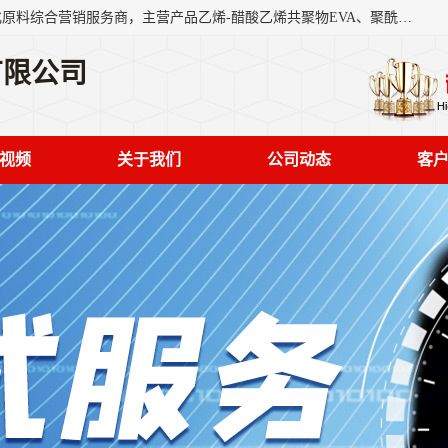
东莞市恒屹国际贸易有限公司（简称：恒屹国际）是一家石化原料综合营销服务商，主营产品乙烯-醋酸乙烯共聚物EVA、聚酰胺PA（尼龙）、醚酯型热塑弹性体TPEE等，公司秉承以市场为导向的战略思想，致力于大宗石化原料在中国市场的营销服务业务，为客户提供一站式的全面服务。
有限公司
视频
关于我们
公司动态
客