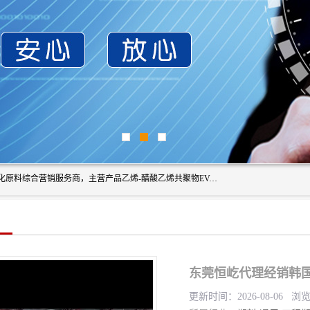
东莞市恒屹国际贸易有限公司（简称：恒屹国际）是一家石化原料综合营销服务商，主营产品乙烯-醋酸乙烯共聚物EVA、聚酰胺PA（尼龙）、醚酯型热塑弹性体TPEE等，公司秉承以市场为导向的战略思想，致力于大宗石化原料在中国市场的营销服务业务，为客户提供一站式的全面服务。
东莞恒屹代理经销韩国韩
更新时间：2026-08-06 浏