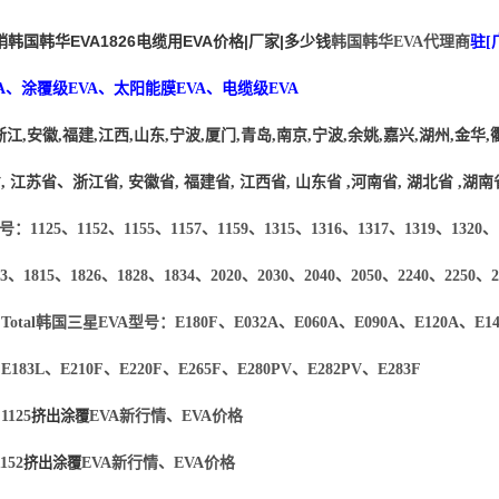
韩国韩华EVA1826电缆用EVA价格|厂家|多少钱
韩国韩华EVA代理商
驻[
A、涂覆级EVA、太阳能膜EVA、电缆级EVA
浙江
,
安徽
,
福建
,
江西
,
山东
,
宁波
,
厦门
,
青岛
,
南京
,
宁波
,
余姚
,
嘉兴
,
湖州
,
金华
,
省
,
江苏省、浙江省
,
安徽省
,
福建省
,
江西省
,
山东省
,
河南省
,
湖北省
,
湖南
号：1125、1152、1155、1157、1159、1315、1316、1317、1319、1320、1
33、1815、1826、1828、1834、2020、2030、2040、2050、2240、2250、2
otal
韩国三星
EVA型号：E180F、E032A、E060A、
E090A
、
E120A
、
E1
、
E183L
、
E210F
、
E220F
、
E265F
、
E280PV
、
E282PV
、
E283F
1125
挤出涂覆
EVA新行情、EVA价格
152
挤出涂覆
EVA新行情、EVA价格