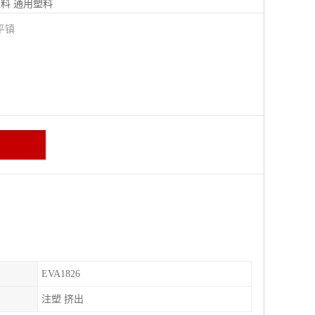
塑料
通用塑料
平镇
EVA1826
注塑 挤出