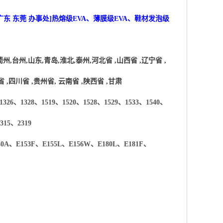
广东 东莞 办事处]热熔级EVA、薄膜级EVA、鞋材发泡级
衢州
,
台州
,
山东
,
青岛
,
淮北
,
泰州
,
河北省
,
山西省
,
辽宁省
,
省
,
四川省
,
贵州省
,
云南省
,
陕西省
,
甘肃
326、1328、1519、1520、1528、1529、1533、1540、
315、2319
40A
、
E153F
、
E155L
、
E156W
、
E180L
、
E181F
、