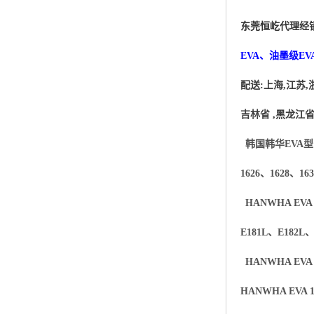
杨子巴斯夫EVA
东莞恒屹代理经销
TPV塑胶粒
EVA、油墨级EV
法国阿科玛EVA
配送
:
上海
,
江苏
,
美国杜邦PET
吉林省
,
黑龙江
聚酰胺PA（尼龙）系列：
韩国韩华
EVA型
聚丙烯PP
1626、1628、16
美国杜邦POM
HANWHA EVA T
E181L
、
E182L
三井陶氏EVA
HANWHA EVA 
Hytrel TPEE
HANWHA EVA 1
聚乙烯HDPE