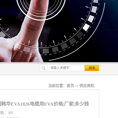
当前位置：
首页
->
供应商机
华EVA1826电缆用EVA价格|厂家|多少钱
览数：309