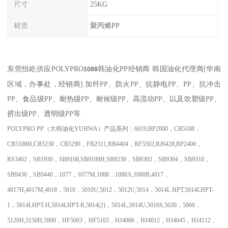
尺寸
25KG
材质
聚丙烯PP
东莞恒屹供应
POLYPRO
韩油化PP经销商
韩国油化代理商
[
华南
1088
区域，办事处，经销商
]
加纤
PP
、防火
PP
、抗静电
PP
、
PP
、抗冲击
PP
、食品级
PP
、耐热级
PP
、耐候级
PP
、高流动
PP
、以及吹塑级
PP
、
挤出级
PP
、透明级
PP
等
POLYPRO PP
（大韩油化
YUHWA
）产品系列：
6019,BP2000
，
CB5108
，
CB5108H,CB5230
，
CB5290
，
FB2511,RB4404
，
RF5502,RJ6428,RP2400
，
RS3402
，
SB1930
，
SB9108,SB9108H,SB9230
，
SB9302
，
SB9304
，
SB9310
，
SB9430
，
SB9440
，
1077
，
1077M,1088
，
1088A,1088B,4017
，
4017H,4017M,4018
，
5010
，
5010U,5012
，
5012U,5014
，
5014L HPT,5014LHPT-
1
，
5014LHPT-H,5014LHPT-R,5014(2)
，
5014L,5014U,5016S,5030
，
5060
，
5120H,5150H,5900
，
HF5003
，
HF5103
，
HJ4006
，
HJ4012
，
HJ4045
，
HJ4112
，