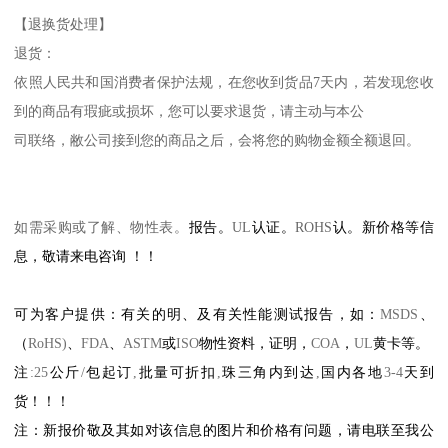
【退换货处理】
退货：
依照人民共和国消费者保护法规，在您收到货品
7
天内，若发现您收
到的商品有瑕疵或损坏，您可以要求退货，请主动与本公
司联络，敝公司接到您的商品之后，会将您的购物金额全额退回。
如需采购或了解、物性表。
报告。
UL
认证。
ROHS
认。新价格等信
息，敬请来电咨询
！！
可为客户提供：有关的明、及有关性能测试报告，如：
MSDS
、
（
RoHS)
、
FDA
、
ASTM
或
ISO
物性资料，证明，
COA
，
UL
黄卡等。
注
:25
公斤
/
包起订
,
批量可折扣
,
珠三角内到达
,
国内各地
3-4
天到
货！！！
注：新报价敬及其如对该信息的图片和价格有问题，请电联至我公