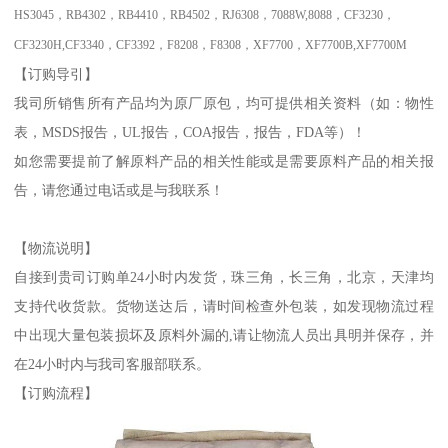
HS3045
，
RB4302
，
RB4410
，
RB4502
，
RJ6308
，
7088W,8088
，
CF3230
，
CF3230H,CF3340
，
CF3392
，
F8208
，
F8308
，
XF7700
，
XF7700B,XF7700M
【订购导引】
我司所销售所有产品均为原厂原包，均可提供相关资料（如：物性
表，
MSDS
报告，
UL
报告，
COA
报告，
报告，
FDA
等）！
如您需要提前了解原料产品的相关性能或是需要原料产品的相关报
告，请您通过电话或是
与我联系！
【物流说明】
自接到贵司订购单
24
小时内发货，珠三角，长三角，北京，天津均
支持代收货款。货物送达后，请时间检查外包装，如发现物流过程
中出现大量包装损坏及原料外漏的
,
请让物流人员出具明并保存，并
在
24
小时内与我司客服部联系。
【订购流程】