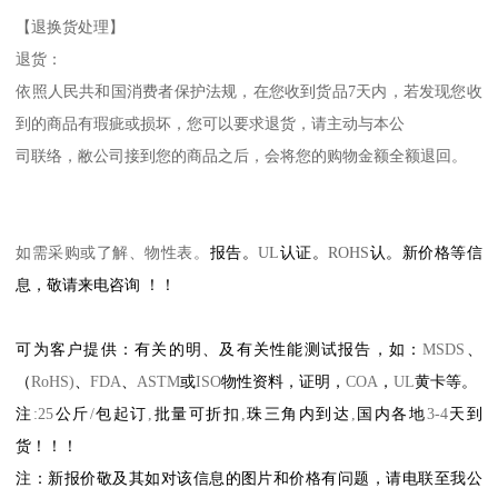
【退换货处理】
退货：
依照人民共和国消费者保护法规，在您收到货品
7
天内，若发现您收
到的商品有瑕疵或损坏，您可以要求退货，请主动与本公
司联络，敝公司接到您的商品之后，会将您的购物金额全额退回。
如需采购或了解、物性表。
报告。
UL
认证。
ROHS
认。新价格等信
息，敬请来电咨询
！！
可为客户提供：有关的明、及有关性能测试报告，如：
MSDS
、
（
RoHS)
、
FDA
、
ASTM
或
ISO
物性资料，证明，
COA
，
UL
黄卡等。
注
:25
公斤
/
包起订
,
批量可折扣
,
珠三角内到达
,
国内各地
3-4
天到
货！！！
注：新报价敬及其如对该信息的图片和价格有问题，请电联至我公