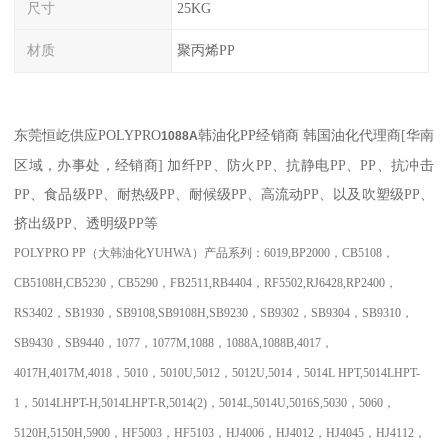
尺寸
25KG
材质
聚丙烯PP
东莞恒屹供应
POLYPRO
韩油化PP经销商
韩国油化代理商
[
华南
1088A
区域，办事处，经销商
]
加纤
PP
、防火
PP
、抗静电
PP
、
PP
、抗冲击
PP
、食品级
PP
、耐热级
PP
、耐候级
PP
、高流动
PP
、以及吹塑级
PP
、
挤出级
PP
、透明级
PP
等
POLYPRO PP
（大韩油化
YUHWA
）产品系列：
6019,BP2000
，
CB5108
，
CB5108H,CB5230
，
CB5290
，
FB2511,RB4404
，
RF5502,RJ6428,RP2400
，
RS3402
，
SB1930
，
SB9108,SB9108H,SB9230
，
SB9302
，
SB9304
，
SB9310
，
SB9430
，
SB9440
，
1077
，
1077M,1088
，
1088A,1088B,4017
，
4017H,4017M,4018
，
5010
，
5010U,5012
，
5012U,5014
，
5014L HPT,5014LHPT-
1
，
5014LHPT-H,5014LHPT-R,5014(2)
，
5014L,5014U,5016S,5030
，
5060
，
5120H,5150H,5900
，
HF5003
，
HF5103
，
HJ4006
，
HJ4012
，
HJ4045
，
HJ4112
，