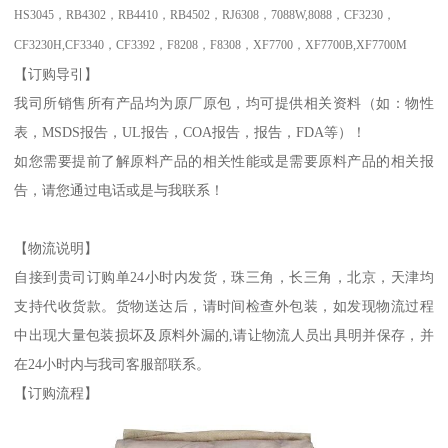
HS3045
，
RB4302
，
RB4410
，
RB4502
，
RJ6308
，
7088W,8088
，
CF3230
，
CF3230H,CF3340
，
CF3392
，
F8208
，
F8308
，
XF7700
，
XF7700B,XF7700M
【订购导引】
我司所销售所有产品均为原厂原包，均可提供相关资料（如：物性
表，
MSDS
报告，
UL
报告，
COA
报告，
报告，
FDA
等）！
如您需要提前了解原料产品的相关性能或是需要原料产品的相关报
告，请您通过电话或是
与我联系！
【物流说明】
自接到贵司订购单
24
小时内发货，珠三角，长三角，北京，天津均
支持代收货款。货物送达后，请时间检查外包装，如发现物流过程
中出现大量包装损坏及原料外漏的
,
请让物流人员出具明并保存，并
在
24
小时内与我司客服部联系。
【订购流程】