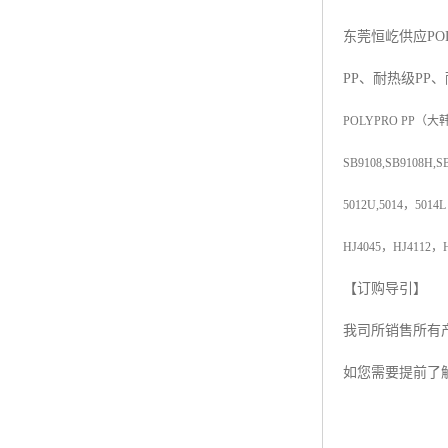
杨子巴斯夫EVA
东莞恒屹供应
PO
TPV塑胶粒
PP
、耐热级
PP
、
法国阿科玛EVA
POLYPRO PP
（大
美国杜邦PET
SB9108,SB9108H,S
聚酰胺PA（尼龙）系列：
5012U,5014
，
5014L
聚丙烯PP
HJ4045
，
HJ4112
，
美国杜邦POM
【订购导引】
我司所销售所有
三井陶氏EVA
如您需要提前了
Hytrel TPEE
聚乙烯HDPE