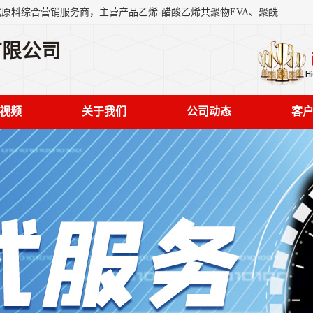
东莞市恒屹国际贸易有限公司（简称：恒屹国际）是一家石化原料综合营销服务商，主营产品乙烯-醋酸乙烯共聚物EVA、聚酰胺PA（尼龙）、醚酯型热塑弹性体TPEE等，公司秉承以市场为导向的战略思想，致力于大宗石化原料在中国市场的营销服务业务，为客户提供一站式的全面服务。
有限公司
视频
关于我们
公司动态
客