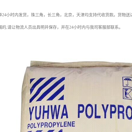
单
24
小时内发货，珠三角，长三角，北京，天津均支持代收货款。货物送
漏的
,
请让物流人员出具明并保存，并在
24
小时内与我司客服部联系。