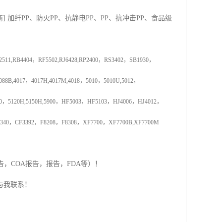
商
]
加纤
PP
、防火
PP
、抗静电
PP
、
PP
、抗冲击
PP
、食品级
2511,RB4404
，
RF5502,RJ6428,RP2400
，
RS3402
，
SB1930
，
088B,4017
，
4017H,4017M,4018
，
5010
，
5010U,5012
，
0
，
5120H,5150H,5900
，
HF5003
，
HF5103
，
HJ4006
，
HJ4012
，
340
，
CF3392
，
F8208
，
F8308
，
XF7700
，
XF7700B,XF7700M
告，
COA
报告，
报告，
FDA
等）！
与我联系！