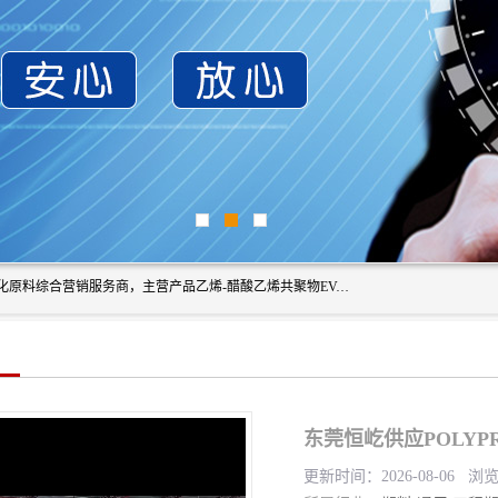
东莞市恒屹国际贸易有限公司（简称：恒屹国际）是一家石化原料综合营销服务商，主营产品乙烯-醋酸乙烯共聚物EVA、聚酰胺PA（尼龙）、醚酯型热塑弹性体TPEE等，公司秉承以市场为导向的战略思想，致力于大宗石化原料在中国市场的营销服务业务，为客户提供一站式的全面服务。
东莞恒屹供应POLYPR
更新时间：2026-08-06 浏