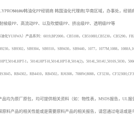
LYPRO
韩油化PP经销商
韩国油化代理商
[
华南区域，办事处，经销
5010U
耐候级
PP
、高流动
PP
、以及吹塑级
PP
、挤出级
PP
、透明级
PP
等
韩油化
YUHWA
）产品系列：
6019,BP2000
，
CB5108
，
CB5108H,CB5230
，
CB5290
，
FB
B9230
，
SB9302
，
SB9304
，
SB9310
，
SB9430
，
SB9440
，
1077
，
1077M,1088
，
1088A,1
 HPT,5014LHPT-1
，
5014LHPT-H,5014LHPT-R,5014(2)
，
5014L,5014U,5016S,5030
，
506
HS3045
，
RB4302
，
RB4410
，
RB4502
，
RJ6308
，
7088W,8088
，
CF3230
，
CF3230H,CF3
产品均为原厂原包，均可提供相关资料（如：物性表，
MSDS
报告，
UL
报
解原料产品的相关性能或是需要原料产品的相关报告，请您通过电话或是