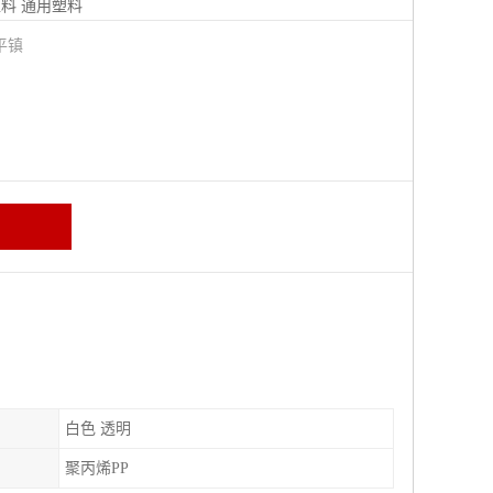
塑料
通用塑料
平镇
白色 透明
聚丙烯PP