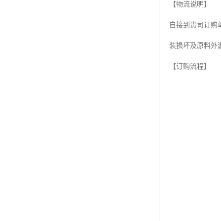
【物流说明】
ABS塑胶粒
自接到贵司订购
LLDPE线性低密度聚乙烯
装损坏及原料外
LDPE低密度聚乙烯
【订购流程】
TPE材料
TPU
POK
美国陶氏杜邦EVA
闽台亚聚EVA
韩国韩华EVA
山东联泓