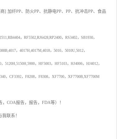
销商
]
加纤
PP
、防火
PP
、抗静电
PP
、
PP
、抗冲击
PP
、食品
2511,RB4404
，
RF5502,RJ6428,RP2400
，
RS3402
，
SB1930
，
088B,4017
，
4017H,4017M,4018
，
5010
，
5010U,5012
，
0
，
5120H,5150H,5900
，
HF5003
，
HF5103
，
HJ4006
，
HJ4012
，
340
，
CF3392
，
F8208
，
F8308
，
XF7700
，
XF7700B,XF7700M
告，
COA
报告，
报告，
FDA
等）！
与我联系！