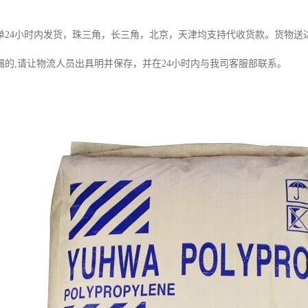
单
24
小时内发货，珠三角，长三角，北京，天津均支持代收货款。货物送
漏的
,
请让物流人员出具明并保存，并在
24
小时内与我司客服部联系。