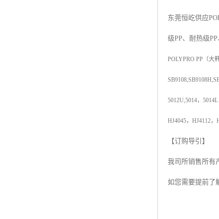
杨子巴斯夫EVA
东莞恒屹供应
PO
TPV塑胶粒
级
PP
、耐热级
PP
法国阿科玛EVA
POLYPRO PP
（大
美国杜邦PET
SB9108,SB9108H,S
聚酰胺PA（尼龙）系列：
5012U,5014
，
5014L
聚丙烯PP
HJ4045
，
HJ4112
，
美国杜邦POM
【订购导引】
我司所销售所有
三井陶氏EVA
如您需要提前了
Hytrel TPEE
聚乙烯HDPE