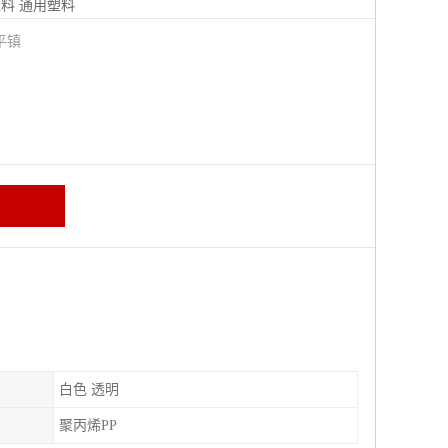
塑料
通用塑料
平镇
白色 透明
聚丙烯PP