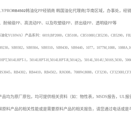
LYPRO
韩油化PP经销商
韩国油化代理商
[
华南区域，办事处，经
RB4502
、耐候级
PP
、高流动
PP
、以及吹塑级
PP
、挤出级
PP
、透明级
PP
等
韩油化
YUHWA
）产品系列：
6019,BP2000
，
CB5108
，
CB5108H,CB5230
，
CB5290
，
FB
B9230
，
SB9302
，
SB9304
，
SB9310
，
SB9430
，
SB9440
，
1077
，
1077M,1088
，
1088A,1
 HPT,5014LHPT-1
，
5014LHPT-H,5014LHPT-R,5014(2)
，
5014L,5014U,5016S,5030
，
506
HS3045
，
RB4302
，
RB4410
，
RB4502
，
RJ6308
，
7088W,8088
，
CF3230
，
CF3230H,CF3
产品均为原厂原包，均可提供相关资料（如：物性表，
MSDS
报告，
UL
报
解原料产品的相关性能或是需要原料产品的相关报告，请您通过电话或是