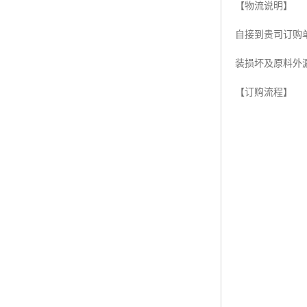
【物流说明】
ABS塑胶粒
自接到贵司订购
LLDPE线性低密度聚乙烯
装损坏及原料外
LDPE低密度聚乙烯
【订购流程】
TPE材料
TPU
POK
美国陶氏杜邦EVA
闽台亚聚EVA
韩国韩华EVA
山东联泓