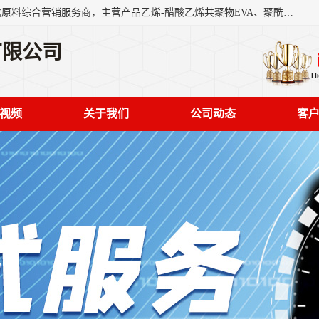
东莞市恒屹国际贸易有限公司（简称：恒屹国际）是一家石化原料综合营销服务商，主营产品乙烯-醋酸乙烯共聚物EVA、聚酰胺PA（尼龙）、醚酯型热塑弹性体TPEE等，公司秉承以市场为导向的战略思想，致力于大宗石化原料在中国市场的营销服务业务，为客户提供一站式的全面服务。
有限公司
视频
关于我们
公司动态
客