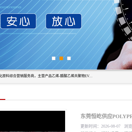
东莞市恒屹国际贸易有限公司（简称：恒屹国际）是一家石化原料综合营销服务商，主营产品乙烯-醋酸乙烯共聚物EVA、聚酰胺PA（尼龙）、醚酯型热塑弹性体TPEE等，公司秉承以市场为导向的战略思想，致力于大宗石化原料在中国市场的营销服务业务，为客户提供一站式的全面服务。
东莞恒屹供应POLYPR
更新时间：2026-08-07 浏