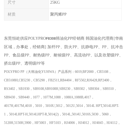
尺寸
25KG
材质
聚丙烯PP
东莞恒屹供应
POLYPRO
韩油化PP经销商
韩国油化代理商
[
华南
F8308
区域，办事处，经销商
]
加纤
PP
、防火
PP
、抗静电
PP
、
PP
、抗冲击
PP
、食品级
PP
、耐热级
PP
、耐候级
PP
、高流动
PP
、以及吹塑级
PP
、
挤出级
PP
、透明级
PP
等
POLYPRO PP
（大韩油化
YUHWA
）产品系列：
6019,BP2000
，
CB5108
，
CB5108H,CB5230
，
CB5290
，
FB2511,RB4404
，
RF5502,RJ6428,RP2400
，
RS3402
，
SB1930
，
SB9108,SB9108H,SB9230
，
SB9302
，
SB9304
，
SB9310
，
SB9430
，
SB9440
，
1077
，
1077M,1088
，
1088A,1088B,4017
，
4017H,4017M,4018
，
5010
，
5010U,5012
，
5012U,5014
，
5014L HPT,5014LHPT-
1
，
5014LHPT-H,5014LHPT-R,5014(2)
，
5014L,5014U,5016S,5030
，
5060
，
5120H,5150H,5900
，
HF5003
，
HF5103
，
HJ4006
，
HJ4012
，
HJ4045
，
HJ4112
，