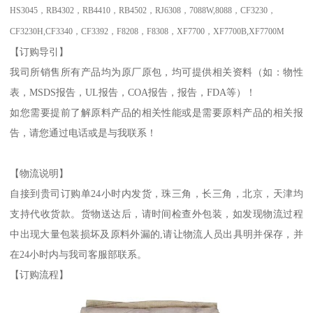
HS3045
，
RB4302
，
RB4410
，
RB4502
，
RJ6308
，
7088W,8088
，
CF3230
，
CF3230H,CF3340
，
CF3392
，
F8208
，
F8308
，
XF7700
，
XF7700B,XF7700M
【订购导引】
我司所销售所有产品均为原厂原包，均可提供相关资料（如：物性
表，
MSDS
报告，
UL
报告，
COA
报告，
报告，
FDA
等）！
如您需要提前了解原料产品的相关性能或是需要原料产品的相关报
告，请您通过电话或是
与我联系！
【物流说明】
自接到贵司订购单
24
小时内发货，珠三角，长三角，北京，天津均
支持代收货款。货物送达后，请时间检查外包装，如发现物流过程
中出现大量包装损坏及原料外漏的
,
请让物流人员出具明并保存，并
在
24
小时内与我司客服部联系。
【订购流程】