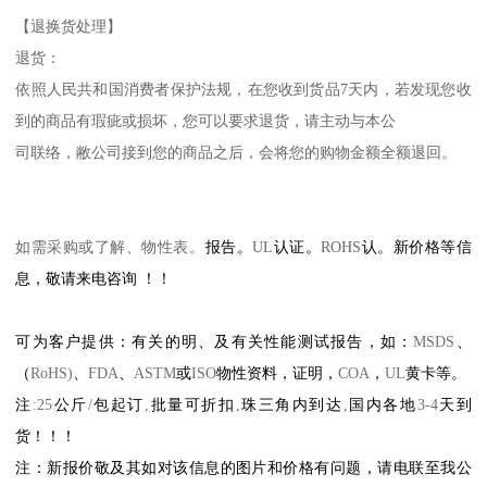
【退换货处理】
退货：
依照人民共和国消费者保护法规，在您收到货品
7
天内，若发现您收
到的商品有瑕疵或损坏，您可以要求退货，请主动与本公
司联络，敝公司接到您的商品之后，会将您的购物金额全额退回。
如需采购或了解、物性表。
报告。
UL
认证。
ROHS
认。新价格等信
息，敬请来电咨询
！！
可为客户提供：有关的明、及有关性能测试报告，如：
MSDS
、
（
RoHS)
、
FDA
、
ASTM
或
ISO
物性资料，证明，
COA
，
UL
黄卡等。
注
:25
公斤
/
包起订
,
批量可折扣
,
珠三角内到达
,
国内各地
3-4
天到
货！！！
注：新报价敬及其如对该信息的图片和价格有问题，请电联至我公