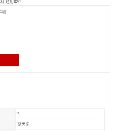
塑料
通用塑料
平镇
2
聚丙烯