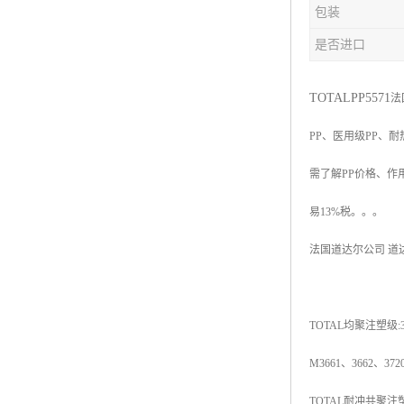
包装
杨子巴斯夫EVA
是否进口
TPV塑胶粒
法国阿科玛EVA
TOTAL
PP5571
法
PP
、医用级
PP
、耐
美国杜邦PET
需了解
PP
价格、作
聚酰胺PA（尼龙）系列：
易
13%
税。。。
聚丙烯PP
法国道达尔公司
道
美国杜邦POM
三井陶氏EVA
TOTAL
均聚注塑级
:
Hytrel TPEE
M3661
、
3662
、
372
聚乙烯HDPE
TOTAL
耐冲共聚注