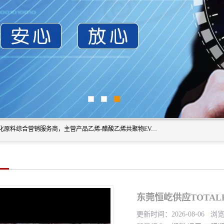
东莞市恒屹国际贸易有限公司（简称：恒屹国际）是一家石化原料综合营销服务商，主营产品乙烯-醋酸乙烯共聚物EVA、聚酰胺PA（尼龙）、醚酯型热塑弹性体TPEE等，公司秉承以市场为导向的战略思想，致力于大宗石化原料在中国市场的营销服务业务，为客户提供一站式的全面服务。
东莞恒屹供应TOTAL
更新时间：2026-08-06 浏