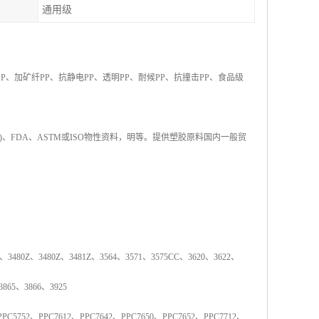
通用级
PP
、加矿纤
PP
、抗静电
PP
、透明
PP
、耐候
PP
、抗撞击
PP
、食品级
)
、
FDA
、
ASTM
或
ISO
物性资料，明等。提供塑胶原料国内一般贸
、
3480Z
、
3480Z
、
3481Z
、
3564
、
3571
、
3575CC
、
3620
、
3622
、
3865
、
3866
、
3925
PPC5752
、
PPC7612
、
PPC7642
、
PPC7650
、
PPC7652
、
PPC7712
、