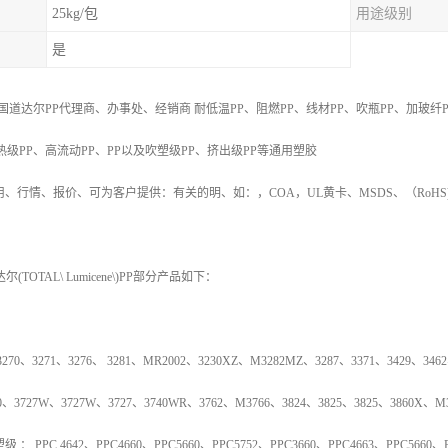
25kg/包
用途级别
是
国道达尔PP代理商、办事处、经销商
耐低温
PP
、阻燃
PP
、线材
PP
、吹瓶
PP
、加玻纤
热级
PP
、高流动
PP
、
PP
以及吹塑级
PP
、挤出级
PP
等通用塑胶
用、行情、报价、可为客户提供：有关的明、如：，
COA
，
UL
黄卡、
MSDS
、
（
RoHS
达尔
(TOTAL\ Lumicene\)PP
部分产品如下：
3270
、
3271
、
3276
、
3281
、
MR2002
、
3230XZ
、
M3282MZ
、
3287
、
3371
、
3429
、
3462
0
、
3727W
、
3727W
、
3727
、
3740WR
、
3762
、
M3766
、
3824
、
3825
、
3825
、
3860X
、
M
塑级
：
PPC 4642
、
PPC4660
、
PPC5660
、
PPC5752
、
PPC3660
、
PPC4663
、
PPC5660
、