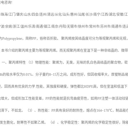
来电咨询
!
/
珠海
/
江门
/
肇庆
/
山水
/
四会
/
连州
/
清远
/
从化
/
汕头
/
惠州
/
汕尾
/
长沙
/
南宁
/
江西
/
湖北
/
安徽
/
江
宁波
/
余姚
/
浙江
/
温州
/
乐清
/
南通
/
镇江
/
南京
/
丹阳
/
无锡市
/
徐州市
/
常州市
/
苏州市
/
南通市
/
连
为
Polypropylene
，简称
PP
，俗称百折胶。 聚丙烯按其结晶度可分为等规聚丙烯和无规
，本书介绍的聚丙烯主要为等规聚丙烯。而无规聚丙烯在室温下是一种非结晶的、微带
。
一、聚丙烯特性
（
1
）物理性能：聚烯为，无臭，无味的乳白色高结晶的聚合物，密
4h
的吸水率仅为
0.01%
、分子量约
8~15
万之间。成形性好，但因收缩率大，厚璧制品
整，因而具有优良的力学
.
性能，其强度和硬度，弹性都比
HDPE
高，但在室温和低温下
也增大，但成形加工性能变差，
PP
的性能就是抗弯曲疲劳性，如用
PP
注塑一体活动铰
润滑下，不如龙。
（
3
）、热性能：
PP
具有良好的耐热性，熔点在
164~170
℃
，制品能
发生脆化，耐寒性不如聚乙烯。
（
4
）、化学稳定性：聚丙烯的化学稳定性很好，除