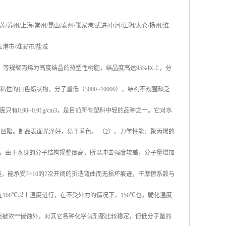
苏
/
苏州
/
上海
/
常州
/
昆山
/
泰州
/
张家港
/
武进
/
小河
/
江阴
/
太仓
/
扬州
/
淮
云港市
/
淮安市
/
盐城
，等规聚丙烯为高度结晶的热塑性树脂，结晶度高达
95%
以上，分
粘性的白色蜡状物，分子量低（
3000~10000
），结构不规整缺乏
度只有
0.90~0.91g/cm3
，是目前所有塑料中轻的品种之一。它对水
易凹陷。制品表面光泽好，易于着色。
（
2
）、力学性能：聚丙烯的
，由于本身的分子结构规整度高，所以冲击强度较差，分子量增加
链，能承受
7×10
的
7
次开闭的折迭弯曲而无损坏痕迹，干摩擦系数与
在
100
℃
以上温度进行，在不受外力的情况下，
150
℃
也。脆化温度
能被浓
**
侵蚀外，对其它各种化学试剂都比较稳定，但低分子量的