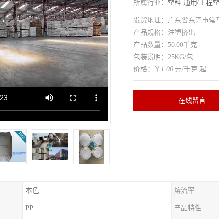
所属行业：
塑料
通用/工程
发货地址：广东省东莞市常
产品规格：注塑挤出
产品数量：50.00千克
包装说明：25KG/包
价格：￥
1.00
元/千克 起
在线留言
本色
熔流率
PP
产品特性