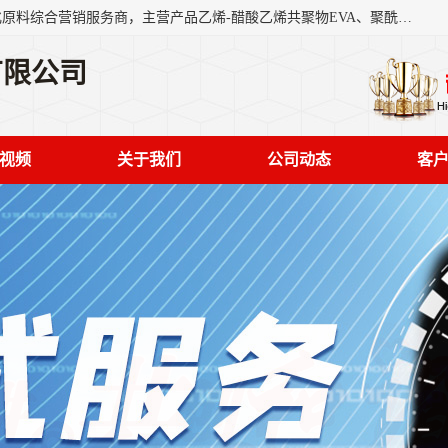
东莞市恒屹国际贸易有限公司（简称：恒屹国际）是一家石化原料综合营销服务商，主营产品乙烯-醋酸乙烯共聚物EVA、聚酰胺PA（尼龙）、醚酯型热塑弹性体TPEE等，公司秉承以市场为导向的战略思想，致力于大宗石化原料在中国市场的营销服务业务，为客户提供一站式的全面服务。
有限公司
视频
关于我们
公司动态
客