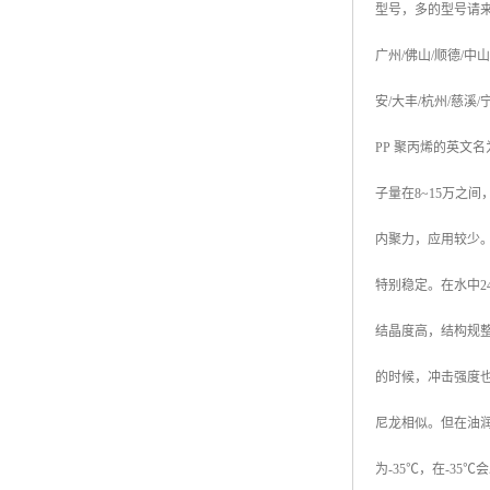
型号，多的型号请
广州
/
佛山
/
顺德
/
中山
安
/
大丰
/
杭州
/
慈溪
/
PP
聚丙烯的英文名
子量在
8~15
万之间
内聚力，应用较少
特别稳定。在水中
2
结晶度高，结构规
的时候，冲击强度
尼龙相似。但在油
为
-35
℃
，在
-35
℃
会