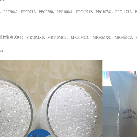
、
PPC9642
、
PPC9712
、
PPC9760
、
PPC10641
、
PPC10712
、
PPC10742
、
PPC11712
、
P
规共聚高透明
：
MR10MX0
、
MR110MC2
、
MR60MC2
、
MR30MX0
、
MR30MC2
、
32