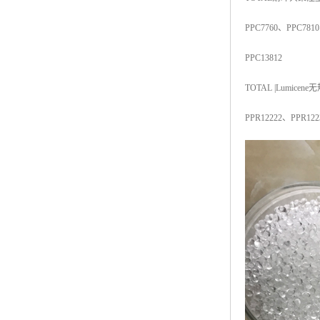
ABS塑胶粒
PPC7760
、
PPC7810
LLDPE线性低密度聚乙烯
PPC13812
LDPE低密度聚乙烯
TOTAL |Lumicene
无
TPE材料
PPR12222
、
PPR122
TPU
POK
美国陶氏杜邦EVA
闽台亚聚EVA
韩国韩华EVA
山东联泓