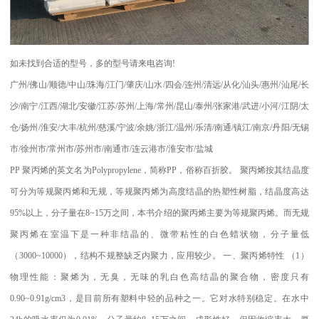
如未找到合适的型号，多的型号请来电咨询
!
广州
/
佛山
/
顺德
/
中山
/
珠海
/
江门
/
肇庆
/
山水
/
四会
/
连州
/
清远
/
从化
/
汕头
/
惠州
/
汕尾
/
长
沙
/
南宁
/
江西
/
湖北
/
安徽
/
江苏
/
苏州
/
上海
/
常州
/
昆山
/
泰州
/
张家港
/
武进
/
小河
/
江阴
/
太
仓
/
扬州
/
淮安
/
大丰
/
杭州
/
慈溪
/
宁波
/
余姚
/
浙江
/
温州
/
乐清
/
南通
/
镇江
/
南京
/
丹阳
/
无锡
市
/
徐州市
/
常州市
/
苏州市
/
南通市
/
连云港市
/
淮安市
/
盐城
PP
聚丙烯的英文名为
Polypropylene
，简称
PP
，俗称百折胶。 聚丙烯按其结晶度
可分为等规聚丙烯和无规，等规聚丙烯为高度结晶的热塑性树脂，结晶度高达
95%
以上，分子量在
8~15
万之间，本书介绍的聚丙烯主要为等规聚丙烯。而无规
聚丙烯在室温下是一种非结晶的、微带粘性的白色蜡状物，分子量低
（
3000~10000
），结构不规整缺乏内聚力，应用较少。
一、聚丙烯特性
（
1
）
物理性能：聚烯为，无臭，无味的乳白色高结晶的聚合物，密度只有
0.90~0.91g/cm3
，是目前所有塑料中轻的品种之一。它对水特别稳定。在水中