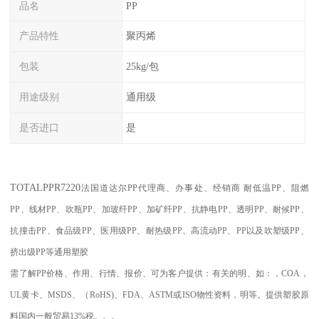
品名
PP
产品特性
聚丙烯
包装
25kg/包
用途级别
通用级
是否进口
是
TOTAL
PPR7220
法国道达尔PP代理商、办事处、经销商
耐低温
PP
、阻燃
PP
、线材
PP
、吹瓶
PP
、加玻纤
PP
、加矿纤
PP
、抗静电
PP
、透明
PP
、耐候
PP
、
抗撞击
PP
、食品级
PP
、医用级
PP
、耐热级
PP
、高流动
PP
、
PP
以及吹塑级
PP
、
挤出级
PP
等通用塑胶
需了解
PP
价格、作用、行情、报价、可为客户提供：有关的明、如：，
COA
，
UL
黄卡、
MSDS
、
（
RoHS)
、
FDA
、
ASTM
或
ISO
物性资料，明等。提供塑胶原
料国内一般贸易
13%
税。。。