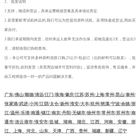
2
、
批发说明
1.
支持，物流和货运，具体运费根据货量及具体地址而定
.
2.
若需要邮寄试机样品的
,
我们可以为您提供原料试机。采用快递或货运
,
用由买
家自付。
3.
我们承诺期限内发货，但对承运人效率无法作出保，若物流递出
3
天，货运出
5
天，请联络我们协助查询。
注：本公司可支持多种原料混搭订购
,25
公斤
/
包起订（位的材料可以散卖），批
量可折扣
,
款到发货（东莞周边城市可货到付款
).
，提供售前咨询，售后服务，并
由工程师提供一对一的产品问题解决方案。
江苏
/
苏州
/
上海
/
常州
/
昆山
/
泰州
/
广东
/
佛山
/
顺德
/
清远
/
江门
/
珠海
/
肇庆
/
张家港
/
武进
/
小河
/
江阴
/
太仓
/
扬州
/
淮安
/
大丰
/
杭州
/
慈溪
/
宁波
/
余姚
/
浙
江
/
温州
/
乐清
/
南通
/
镇江
/
南京
/
丹阳
/
无锡市
/
徐州市
/
常州市
/
苏州市
/
南
通市
/
连云港市
/
淮安市
/
盐城、湖南、湖北、江西、河南、安徽、浙
江、上海、河北、山东、天津、广西、贵州、福建、新疆、辽宁