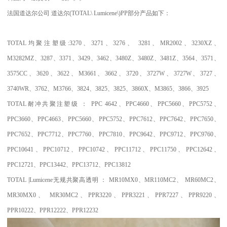
法国道达尔公司
道达尔
(TOTAL\ Lumicene\)PP
部分产品如下：
TOTAL
均聚注塑级
:3270
、
3271
、
3276
、
3281
、
MR2002
、
3230XZ
、
M3282MZ
、
3287
、
3371
、
3429
、
3462
、
3480Z
、
3480Z
、
3481Z
、
3564
、
3571
、
3575CC
、
3620
、
3622
、
M3661
、
3662
、
3720
、
3727W
、
3727W
、
3727
、
3740WR
、
3762
、
M3766
、
3824
、
3825
、
3825
、
3860X
、
M3865
、
3866
、
3925
TOTAL
耐冲共聚注塑级
：
PPC 4642
、
PPC4660
、
PPC5660
、
PPC5752
、
PPC3660
、
PPC4663
、
PPC5660
、
PPC5752
、
PPC7612
、
PPC7642
、
PPC7650
、
PPC7652
、
PPC7712
、
PPC7760
、
PPC7810
、
PPC9642
、
PPC9712
、
PPC9760
、
PPC10641
、
PPC10712
、
PPC10742
、
PPC11712
、
PPC11750
、
PPC12642
、
PPC12721
、
PPC13442
、
PPC13712
、
PPC13812
TOTAL |Lumicene
无规共聚高透明
：
MR10MX0
、
MR110MC2
、
MR60MC2
、
MR30MX0
、
MR30MC2
、
PPR3220
、
PPR3221
、
PPR7227
、
PPR9220
、
PPR10222
、
PPR12222
、
PPR12232