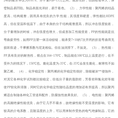
24h
的吸水率仅为
0.01%
、分子量约
8~15
万之间。成形性好，但因收缩率大，厚
璧制品易凹陷。制品表面光泽好，易于着色。
（
2
）、力学性能：聚丙烯的结晶
度高，结构规整，因而具有优良的力学
.
性能，其强度和硬度，弹性都比
HDPE
高，但在室温和低温下，由于本身的分子结构规整度高，所以冲击强度较差，
分子量增加的时候，冲击强度也增大，但成形加工性能变差，
PP
的性能就是抗
弯曲疲劳性，如用
PP
注塑一体活动铰链，能承受
7×10
的
7
次开闭的折迭弯曲而无
损坏痕迹，干摩擦系数与尼龙相似。但在油润滑下，不如龙。
（
3
）、热性能：
PP
具有良好的耐热性，熔点在
164~170
℃
，制品能在
100
℃
以上温度进行，在不
受外力的情况下，
150
℃
也。脆化温度为
-35
℃
，在
-35
℃
会发生脆化，耐寒性不如
聚乙烯。
（
4
）、化学稳定性：聚丙烯的化学稳定性很好，除能被浓
**
侵蚀外，
对其它各种化学试剂都比较稳定，但低分子量的脂肪烃，芳香烃和氯化烃等能
使
PP
软化和溶胀，同时它的化学稳定性随结晶度的增加还有所提高，所以聚丙
烯适合制做各种化工管道和配件，防腐蚀性效果良好。
（
5
）、电性能：聚丙烯
的高频绝缘性能优良，由于它几乎不吸水，故绝缘性能不受湿度的影响。它有
较高的介电系数，且随温度的上升，可以用来制作受热的电气绝缘制品，它的