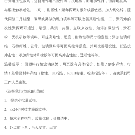
击穿电压也很高，适合用作电气配件等，抗电压，耐电弧性好，但静电度高，
与铜接触易老化。
（
6
）、耐候性：聚年丙烯对紫外线很敏感。加入氧化锌，硫
代丙酸二月桂酯，碳黑或类似的乳白填料等可以改善其耐性能。
二、聚丙烯的
改性聚丙烯可通过，增强，共混，共聚。交联来改性。如添加碳酸钙，滑石
粉，无机矿物等填料。可提高刚性，硬度，耐热性和尺寸稳定性；添加玻璃纤
维，石棉纤维，云母。玻璃微珠等可提高拉伸强度。并可改善蠕变性。低温抗
冲击性；添加弹性体和橡胶等可提高冲击性能，透明性等等。
温馨提示：
因塑料行情波动频繁，网页没有具体报价，如需了解多详情、行
情！若需要材料详细（物性、
UL
报告、
RoSH
标准、
检测报告等），请联系我司
工作人员索取。
《选择我们
(
恒屹
)
的理由》
:
1
、
提供小批量试模。
2
、
7x24
小时技术跟踪支持。
3
、技术全程指导。质量优良，价格适中。
4
、
17
点前下单，当天发货。出货