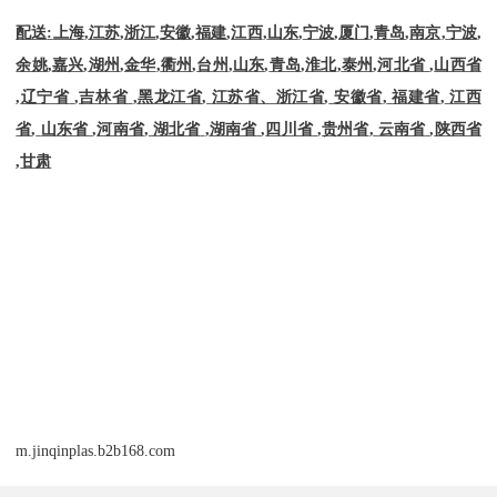
配送
:
上海
,
江苏
,
浙江
,
安徽
,
福建
,
江西
,
山东
,
宁波
,
厦门
,
青岛
,
南京
,
宁波
,
余姚
,
嘉兴
,
湖州
,
金华
,
衢州
,
台州
,
山东
,
青岛
,
淮北
,
泰州
,
河北省
,
山西省
,
辽宁省
,
吉林省
,
黑龙江省
,
江苏省、浙江省
,
安徽省
,
福建省
,
江西
省
,
山东省
,
河南省
,
湖北省
,
湖南省
,
四川省
,
贵州省
,
云南省
,
陕西省
,
甘肃
m.jinqinplas.b2b168.com