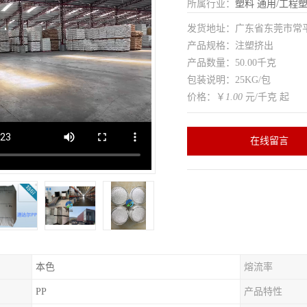
所属行业：
塑料
通用/工程
发货地址：广东省东莞市常
产品规格：注塑挤出
产品数量：50.00千克
包装说明：25KG/包
价格：￥
1.00
元/千克 起
在线留言
本色
熔流率
PP
产品特性