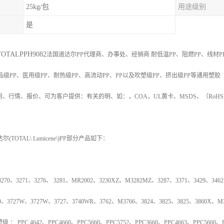
25kg/包
用途级别
是
OTAL
PPH
9082
法国道达尔PP代理商、办事处、经销商
耐低温
PP
、阻燃
PP
、线材
P
品级
PP
、医用级
PP
、耐热级
PP
、高流动
PP
、
PP
以及吹塑级
PP
、挤出级
PP
等通用塑胶
用、行情、报价、可为客户提供：有关的明、如：，
COA
，
UL
黄卡、
MSDS
、
（
RoHS
达尔
(TOTAL\ Lumicene\)PP
部分产品如下：
3270
、
3271
、
3276
、
3281
、
MR2002
、
3230XZ
、
M3282MZ
、
3287
、
3371
、
3429
、
3462
0
、
3727W
、
3727W
、
3727
、
3740WR
、
3762
、
M3766
、
3824
、
3825
、
3825
、
3860X
、
M
塑级
：
PPC 4642
、
PPC4660
、
PPC5660
、
PPC5752
、
PPC3660
、
PPC4663
、
PPC5660
、