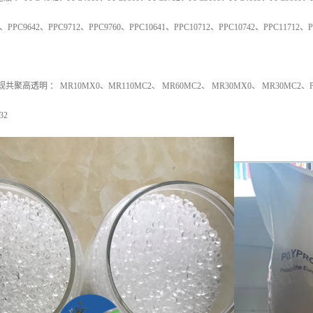
、
PPC9642
、
PPC9712
、
PPC9760
、
PPC10641
、
PPC10712
、
PPC10742
、
PPC11712
、
P
规共聚高透明
：
MR10MX0
、
MR110MC2
、
MR60MC2
、
MR30MX0
、
MR30MC2
、
32