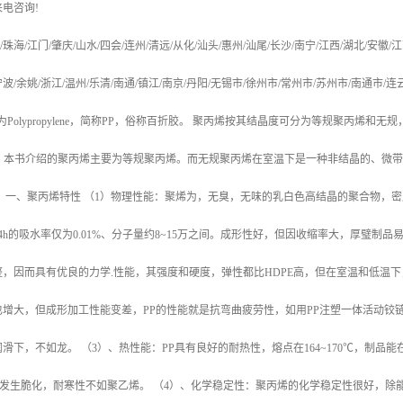
来电咨询
!
/
珠海
/
江门
/
肇庆
/
山水
/
四会
/
连州
/
清远
/
从化
/
汕头
/
惠州
/
汕尾
/
长沙
/
南宁
/
江西
/
湖北
/
安徽
/
江
宁波
/
余姚
/
浙江
/
温州
/
乐清
/
南通
/
镇江
/
南京
/
丹阳
/
无锡市
/
徐州市
/
常州市
/
苏州市
/
南通市
/
连
为
Polypropylene
，简称
PP
，俗称百折胶。 聚丙烯按其结晶度可分为等规聚丙烯和无规
，本书介绍的聚丙烯主要为等规聚丙烯。而无规聚丙烯在室温下是一种非结晶的、微带
。
一、聚丙烯特性
（
1
）物理性能：聚烯为，无臭，无味的乳白色高结晶的聚合物，密
4h
的吸水率仅为
0.01%
、分子量约
8~15
万之间。成形性好，但因收缩率大，厚璧制品
整，因而具有优良的力学
.
性能，其强度和硬度，弹性都比
HDPE
高，但在室温和低温下
也增大，但成形加工性能变差，
PP
的性能就是抗弯曲疲劳性，如用
PP
注塑一体活动铰
润滑下，不如龙。
（
3
）、热性能：
PP
具有良好的耐热性，熔点在
164~170
℃
，制品能
发生脆化，耐寒性不如聚乙烯。
（
4
）、化学稳定性：聚丙烯的化学稳定性很好，除