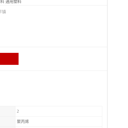
塑料
通用塑料
平镇
2
聚丙烯