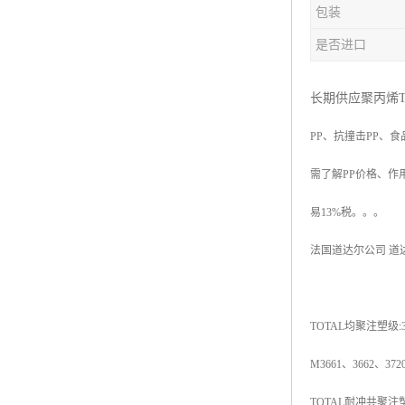
包装
杨子巴斯夫EVA
是否进口
TPV塑胶粒
法国阿科玛EVA
长期供应聚丙烯T
PP
、抗撞击
PP
、食
美国杜邦PET
需了解
PP
价格、作
聚酰胺PA（尼龙）系列：
易
13%
税。。。
聚丙烯PP
法国道达尔公司
道
美国杜邦POM
三井陶氏EVA
TOTAL
均聚注塑级
:
Hytrel TPEE
M3661
、
3662
、
372
聚乙烯HDPE
TOTAL
耐冲共聚注