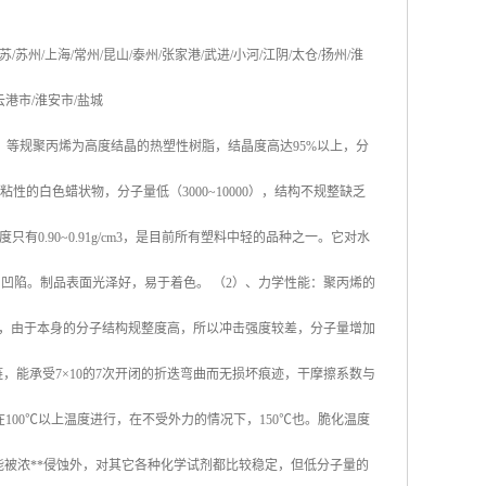
苏
/
苏州
/
上海
/
常州
/
昆山
/
泰州
/
张家港
/
武进
/
小河
/
江阴
/
太仓
/
扬州
/
淮
云港市
/
淮安市
/
盐城
，等规聚丙烯为高度结晶的热塑性树脂，结晶度高达
95%
以上，分
粘性的白色蜡状物，分子量低（
3000~10000
），结构不规整缺乏
度只有
0.90~0.91g/cm3
，是目前所有塑料中轻的品种之一。它对水
易凹陷。制品表面光泽好，易于着色。
（
2
）、力学性能：聚丙烯的
，由于本身的分子结构规整度高，所以冲击强度较差，分子量增加
链，能承受
7×10
的
7
次开闭的折迭弯曲而无损坏痕迹，干摩擦系数与
在
100
℃
以上温度进行，在不受外力的情况下，
150
℃
也。脆化温度
能被浓
**
侵蚀外，对其它各种化学试剂都比较稳定，但低分子量的