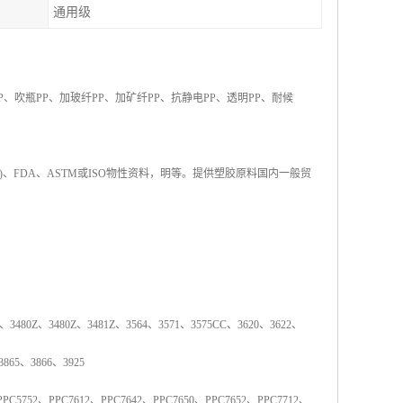
通用级
P
、吹瓶
PP
、加玻纤
PP
、加矿纤
PP
、抗静电
PP
、透明
PP
、耐候
)
、
FDA
、
ASTM
或
ISO
物性资料，明等。提供塑胶原料国内一般贸
、
3480Z
、
3480Z
、
3481Z
、
3564
、
3571
、
3575CC
、
3620
、
3622
、
3865
、
3866
、
3925
PPC5752
、
PPC7612
、
PPC7642
、
PPC7650
、
PPC7652
、
PPC7712
、