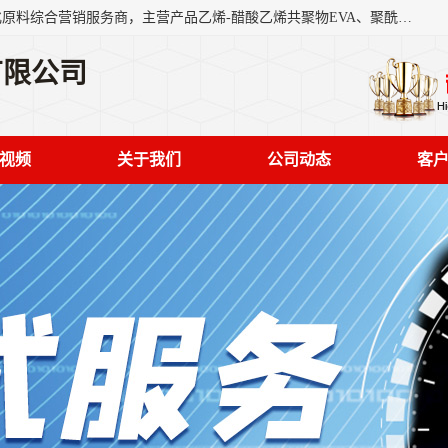
东莞市恒屹国际贸易有限公司（简称：恒屹国际）是一家石化原料综合营销服务商，主营产品乙烯-醋酸乙烯共聚物EVA、聚酰胺PA（尼龙）、醚酯型热塑弹性体TPEE等，公司秉承以市场为导向的战略思想，致力于大宗石化原料在中国市场的营销服务业务，为客户提供一站式的全面服务。
有限公司
视频
关于我们
公司动态
客