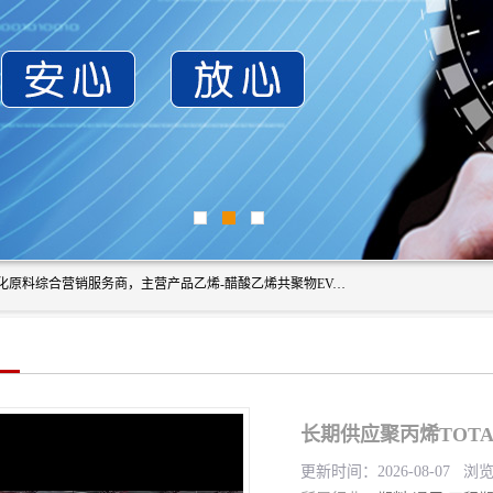
东莞市恒屹国际贸易有限公司（简称：恒屹国际）是一家石化原料综合营销服务商，主营产品乙烯-醋酸乙烯共聚物EVA、聚酰胺PA（尼龙）、醚酯型热塑弹性体TPEE等，公司秉承以市场为导向的战略思想，致力于大宗石化原料在中国市场的营销服务业务，为客户提供一站式的全面服务。
长期供应聚丙烯TOTA
更新时间：2026-08-07 浏