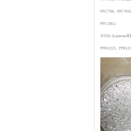
ABS塑胶粒
PPC7760
、
PPC7810
LLDPE线性低密度聚乙烯
PPC13812
LDPE低密度聚乙烯
TOTAL |Lumicene
无
TPE材料
PPR12222
、
PPR122
TPU
POK
美国陶氏杜邦EVA
闽台亚聚EVA
韩国韩华EVA
山东联泓