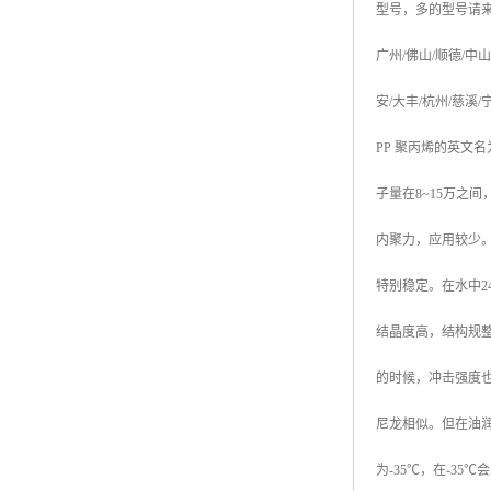
型号，多的型号请
广州
/
佛山
/
顺德
/
中山
安
/
大丰
/
杭州
/
慈溪
/
PP
聚丙烯的英文名
子量在
8~15
万之间
内聚力，应用较少
特别稳定。在水中
2
结晶度高，结构规
的时候，冲击强度
尼龙相似。但在油
为
-35
℃
，在
-35
℃
会