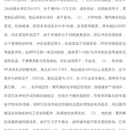
24h
的吸水率仅为
0.01%
、分子量约
8~15
万之间。成形性好，但因收缩率大，厚
璧制品易凹陷。制品表面光泽好，易于着色。
（
2
）、力学性能：聚丙烯的结晶
度高，结构规整，因而具有优良的力学
.
性能，其强度和硬度，弹性都比
HDPE
高，但在室温和低温下，由于本身的分子结构规整度高，所以冲击强度较差，
分子量增加的时候，冲击强度也增大，但成形加工性能变差，
PP
的性能就是抗
弯曲疲劳性，如用
PP
注塑一体活动铰链，能承受
7×10
的
7
次开闭的折迭弯曲而无
损坏痕迹，干摩擦系数与尼龙相似。但在油润滑下，不如龙。
（
3
）、热性能：
PP
具有良好的耐热性，熔点在
164~170
℃
，制品能在
100
℃
以上温度进行，在不
受外力的情况下，
150
℃
也。脆化温度为
-35
℃
，在
-35
℃
会发生脆化，耐寒性不如
聚乙烯。
（
4
）、化学稳定性：聚丙烯的化学稳定性很好，除能被浓
**
侵蚀外，
对其它各种化学试剂都比较稳定，但低分子量的脂肪烃，芳香烃和氯化烃等能
使
PP
软化和溶胀，同时它的化学稳定性随结晶度的增加还有所提高，所以聚丙
烯适合制做各种化工管道和配件，防腐蚀性效果良好。
（
5
）、电性能：聚丙烯
的高频绝缘性能优良，由于它几乎不吸水，故绝缘性能不受湿度的影响。它有