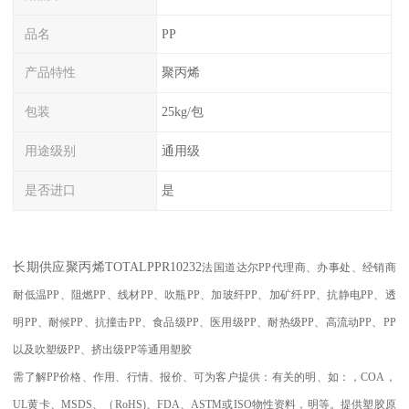
品名
PP
产品特性
聚丙烯
包装
25kg/包
用途级别
通用级
是否进口
是
长期供应聚丙烯TOTAL
PPR
10232
法国道达尔PP代理商、办事处、经销商
耐低温
PP
、阻燃
PP
、线材
PP
、吹瓶
PP
、加玻纤
PP
、加矿纤
PP
、抗静电
PP
、透
明
PP
、耐候
PP
、抗撞击
PP
、食品级
PP
、医用级
PP
、耐热级
PP
、高流动
PP
、
PP
以及吹塑级
PP
、挤出级
PP
等通用塑胶
需了解
PP
价格、作用、行情、报价、可为客户提供：有关的明、如：，
COA
，
UL
黄卡、
MSDS
、
（
RoHS)
、
FDA
、
ASTM
或
ISO
物性资料，明等。提供塑胶原