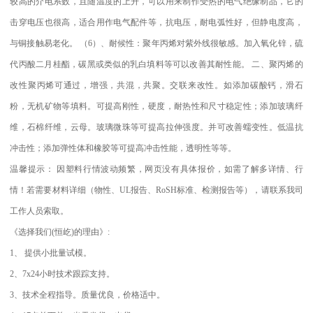
较高的介电系数，且随温度的上升，可以用来制作受热的电气绝缘制品，它的
击穿电压也很高，适合用作电气配件等，抗电压，耐电弧性好，但静电度高，
与铜接触易老化。
（
6
）、耐候性：聚年丙烯对紫外线很敏感。加入氧化锌，硫
代丙酸二月桂酯，碳黑或类似的乳白填料等可以改善其耐性能。
二、聚丙烯的
改性聚丙烯可通过，增强，共混，共聚。交联来改性。如添加碳酸钙，滑石
粉，无机矿物等填料。可提高刚性，硬度，耐热性和尺寸稳定性；添加玻璃纤
维，石棉纤维，云母。玻璃微珠等可提高拉伸强度。并可改善蠕变性。低温抗
冲击性；添加弹性体和橡胶等可提高冲击性能，透明性等等。
温馨提示：
因塑料行情波动频繁，网页没有具体报价，如需了解多详情、行
情！若需要材料详细（物性、
UL
报告、
RoSH
标准、
检测报告等），请联系我司
工作人员索取。
《选择我们
(
恒屹
)
的理由》
:
1
、
提供小批量试模。
2
、
7x24
小时技术跟踪支持。
3
、技术全程指导。质量优良，价格适中。