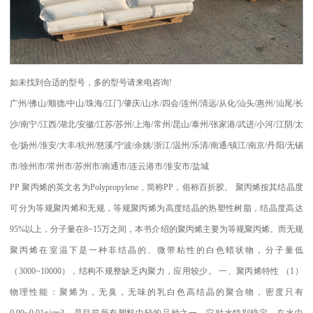
如未找到合适的型号，多的型号请来电咨询
!
广州
/
佛山
/
顺德
/
中山
/
珠海
/
江门
/
肇庆
/
山水
/
四会
/
连州
/
清远
/
从化
/
汕头
/
惠州
/
汕尾
/
长
沙
/
南宁
/
江西
/
湖北
/
安徽
/
江苏
/
苏州
/
上海
/
常州
/
昆山
/
泰州
/
张家港
/
武进
/
小河
/
江阴
/
太
仓
/
扬州
/
淮安
/
大丰
/
杭州
/
慈溪
/
宁波
/
余姚
/
浙江
/
温州
/
乐清
/
南通
/
镇江
/
南京
/
丹阳
/
无锡
市
/
徐州市
/
常州市
/
苏州市
/
南通市
/
连云港市
/
淮安市
/
盐城
PP
聚丙烯的英文名为
Polypropylene
，简称
PP
，俗称百折胶。 聚丙烯按其结晶度
可分为等规聚丙烯和无规，等规聚丙烯为高度结晶的热塑性树脂，结晶度高达
95%
以上，分子量在
8~15
万之间，本书介绍的聚丙烯主要为等规聚丙烯。而无规
聚丙烯在室温下是一种非结晶的、微带粘性的白色蜡状物，分子量低
（
3000~10000
），结构不规整缺乏内聚力，应用较少。
一、聚丙烯特性
（
1
）
物理性能：聚烯为，无臭，无味的乳白色高结晶的聚合物，密度只有
0.90~0.91g/cm3
，是目前所有塑料中轻的品种之一。它对水特别稳定。在水中