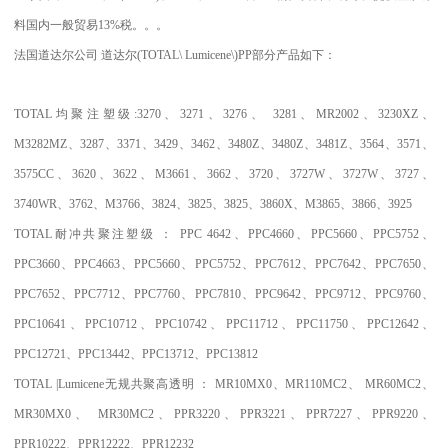
料国内一般贸易
13%
税。。。
法国道达尔公司
道达尔
(TOTAL\ Lumicene\)PP
部分产品如下：
TOTAL
均聚注塑级
:3270
、
3271
、
3276
、
3281
、
MR2002
、
3230XZ
、
M3282MZ
、
3287
、
3371
、
3429
、
3462
、
3480Z
、
3480Z
、
3481Z
、
3564
、
3571
、
3575CC
、
3620
、
3622
、
M3661
、
3662
、
3720
、
3727W
、
3727W
、
3727
、
3740WR
、
3762
、
M3766
、
3824
、
3825
、
3825
、
3860X
、
M3865
、
3866
、
3925
TOTAL
耐冲共聚注塑级
：
PPC 4642
、
PPC4660
、
PPC5660
、
PPC5752
、
PPC3660
、
PPC4663
、
PPC5660
、
PPC5752
、
PPC7612
、
PPC7642
、
PPC7650
、
PPC7652
、
PPC7712
、
PPC7760
、
PPC7810
、
PPC9642
、
PPC9712
、
PPC9760
、
PPC10641
、
PPC10712
、
PPC10742
、
PPC11712
、
PPC11750
、
PPC12642
、
PPC12721
、
PPC13442
、
PPC13712
、
PPC13812
TOTAL |Lumicene
无规共聚高透明
：
MR10MX0
、
MR110MC2
、
MR60MC2
、
MR30MX0
、
MR30MC2
、
PPR3220
、
PPR3221
、
PPR7227
、
PPR9220
、
PPR10222
、
PPR12222
、
PPR12232