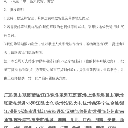
4
、
17
点前下单，当天发货。出货
2
、
批发说明
1.
支持，物流和货运，具体运费根据货量及具体地址而定
.
2.
若需要邮寄试机样品的
,
我们可以为您提供原料试机。采用快递或货运
,
用由买
家自付。
3.
我们承诺期限内发货，但对承运人效率无法作出保，若物流递出
3
天，货运出
5
天，请联络我们协助查询。
注：本公司可支持多种原料混搭订购
,25
公斤
/
包起订（位的材料可以散卖），批
量可折扣
,
款到发货（东莞周边城市可货到付款
).
，提供售前咨询，售后服务，并
由工程师提供一对一的产品问题解决方案。
江苏
/
苏州
/
上海
/
常州
/
昆山
/
泰州
/
广东
/
佛山
/
顺德
/
清远
/
江门
/
珠海
/
肇庆
/
张家港
/
武进
/
小河
/
江阴
/
太仓
/
扬州
/
淮安
/
大丰
/
杭州
/
慈溪
/
宁波
/
余姚
/
浙
江
/
温州
/
乐清
/
南通
/
镇江
/
南京
/
丹阳
/
无锡市
/
徐州市
/
常州市
/
苏州市
/
南
通市
/
连云港市
/
淮安市
/
盐城、湖南、湖北、江西、河南、安徽、浙
江、上海、河北、山东、天津、广西、贵州、福建、新疆、辽宁