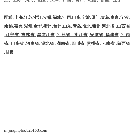
配送
:
上海
,
江苏
,
浙江
,
安徽
,
福建
,
江西
,
山东
,
宁波
,
厦门
,
青岛
,
南京
,
宁波
,
余姚
,
嘉兴
,
湖州
,
金华
,
衢州
,
台州
,
山东
,
青岛
,
淮北
,
泰州
,
河北省
,
山西省
,
辽宁省
,
吉林省
,
黑龙江省
,
江苏省、浙江省
,
安徽省
,
福建省
,
江西
省
,
山东省
,
河南省
,
湖北省
,
湖南省
,
四川省
,
贵州省
,
云南省
,
陕西省
,
甘肃
m.jinqinplas.b2b168.com