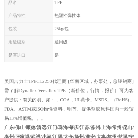
品名
TPE
产品特性
热塑性弹性体
包装
25kg/包
用途级别
通用级
是否进口
是
美国吉力士
TPE
CL2250
代理商
[
华南区域，办事处，总经销商
]
需了解
Dynaflex
Versaflex
TPE
（新价位，行情，报价
）可为客
户提供：有关的明、如：，
COA
，
UL
黄卡、
MSDS
、
（
RoHS)
、
FDA
、
ASTM
或
ISO
物性资料，明等。提供塑胶原料国内一般贸
易
13%
增值税。。。
广东
/
佛山
/
顺德
/
清远
/
江门
/
珠海
/
肇庆
/
江苏
/
苏州
/
上海
/
常州
/
昆山
/
泰州
/
张家港
/
武进
/
小河
/
江阴
/
太仓
/
扬州
/
淮安
/
大丰
/
杭州
/
慈溪
/
宁