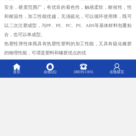
安全，硬度范围广，有优良的着色性，触感柔软，耐候性，性
和耐温性，加工性能优越，无须硫化，可以循环使用降，既可
以二次注塑成型，与
PP
、
PE
、
PC
、
PS
、
ABS
等基体材料包覆粘
合，也可以单成型。
热塑性弹性体既具有热塑性塑料的加工性能，又具有硫化橡胶
的物理性能，可谓是塑料和橡胶优点的优
如需采购或了解、新价格、或对该信息的图片和价格有问题等
信息，请至电我公司恰谈，欢迎你的来电！！
首页
在线QQ
18819111651
在线留言
m.jinqinplas.b2b168.com