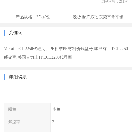
浏览次数：
211
次
产品规格：
25kg/包
发货地:
广东省东莞市常平镇
关键词
VersaflexCL2250代理商,TPE粘结PE材料价钱型号,哪里有TPECL2250
经销商,美国吉力士TPECL2250代理商
详细说明
颜色
本色
熔流率
2