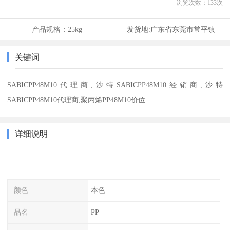
浏览次数：
133
次
产品规格：
25kg
发货地:
广东省东莞市常平镇
关键词
SABICPP48M10代理商,沙特SABICPP48M10经销商,沙特
SABICPP48M10代理商,聚丙烯PP48M10价位
详细说明
颜色
本色
品名
PP