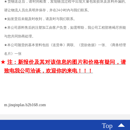
★
货物送达后，请时间检查，发现物流过程中出现大量包装损坏及原料外漏的
,
请让物流人员出具明并保存，并在
24
小时内与我们联系。
★
如发货后未能及时收到，请及时与我们联系。
★
本公司原料售后的注塑加工由客户负责，如需帮助，我公司工程部将竭尽所能
与您共同协商处理。
★
本公司随货的基本资料包括《送货单》两联、《货款收据》一张、《商务经理
名片》一张
★
注：新报价及其对该信息的图片和价格有疑问，请
致电我公司洽谈，欢迎你的来电！！！
m.jinqinplas.b2b168.com
Top