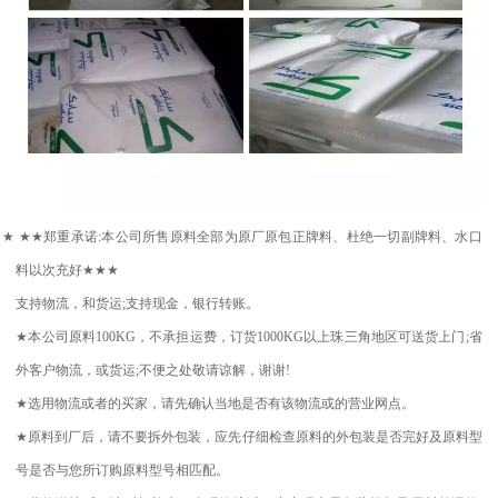
★
★★
郑重承诺
:
本公司所售原料全部为原厂原包正牌料、杜绝一切副牌料、水口
料以次充好
★★★
支持物流，和货运
;
支持现金，银行转账。
★
本公司原料
100KG
，不承担运费，订货
1000KG
以上珠三角地区可送货上门
;
省
外客户物流，或货运
;
不便之处敬请谅解，谢谢
!
★
选用物流或者的买家，请先确认当地是否有该物流或的营业网点。
★
原料到厂后，请不要拆外包装，应先仔细检查原料的外包装是否完好及原料型
号是否与您所订购原料型号相匹配。