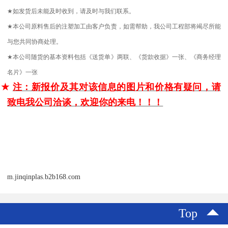
★
如发货后未能及时收到，请及时与我们联系。
★
本公司原料售后的注塑加工由客户负责，如需帮助，我公司工程部将竭尽所能
与您共同协商处理。
★
本公司随货的基本资料包括《送货单》两联、《货款收据》一张、《商务经理
名片》一张
★
注：新报价及其对该信息的图片和价格有疑问，请
致电我公司洽谈，欢迎你的来电！！！
m.jinqinplas.b2b168.com
Top