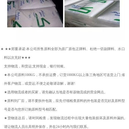
★
★★
郑重承诺
:
本公司所售原料全部为原厂原包正牌料、杜绝一切副牌料、水口
料以次充好
★★★
支持物流，和货运
;
支持现金，银行转账。
★
本公司原料
100KG
，不承担运费，订货
1000KG
以上珠三角地区可送货上门
;
省
外客户物流，或货运
;
不便之处敬请谅解，谢谢
!
★
选用物流或者的买家，请先确认当地是否有该物流或的营业网点。
★
原料到厂后，请不要拆外包装，应先仔细检查原料的外包装是否完好及原料型
号是否与您所订购原料型号相匹配。
★
货物送达后，请时间检查，发现物流过程中出现大量包装损坏及原料外漏的
,
请让物流人员出具明并保存，并在
24
小时内与我们联系。