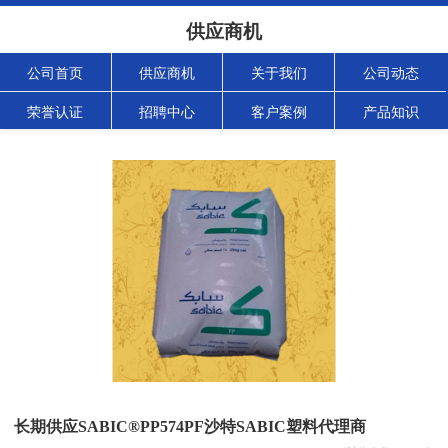
供应商机
公司首页
供应商机
关于我们
公司动态
荣誉认证
招聘中心
客户案例
产品知识
长期供应SABIC®PP574PF沙特SABIC塑料代理商