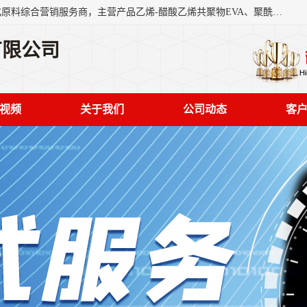
东莞市恒屹国际贸易有限公司（简称：恒屹国际）是一家石化原料综合营销服务商，主营产品乙烯-醋酸乙烯共聚物EVA、聚酰胺PA（尼龙）、醚酯型热塑弹性体TPEE等，公司秉承以市场为导向的战略思想，致力于大宗石化原料在中国市场的营销服务业务，为客户提供一站式的全面服务。
有限公司
视频
关于我们
公司动态
客