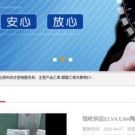
东莞市恒屹国际贸易有限公司（简称：恒屹国际）是一家石化原料综合营销服务商，主营产品乙烯-醋酸乙烯共聚物EVA、聚酰胺PA（尼龙）、醚酯型热塑弹性体TPEE等，公司秉承以市场为导向的战略思想，致力于大宗石化原料在中国市场的营销服务业务，为客户提供一站式的全面服务。
恒屹供应ELVAX360
更新时间：2026-08-07 浏