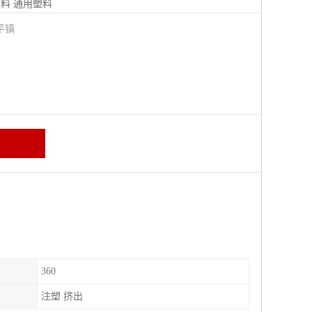
塑料
通用塑料
平镇
360
注塑 挤出