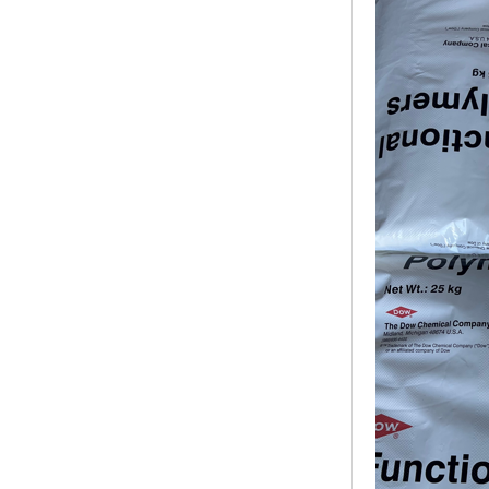
ABS塑胶粒
LLDPE线性低密度聚乙烯
LDPE低密度聚乙烯
TPE材料
TPU
POK
美国陶氏杜邦EVA
闽台亚聚EVA
韩国韩华EVA
山东联泓