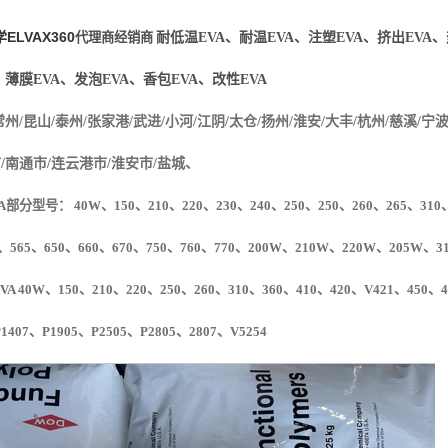
学
ELVAX
360
代理商经销商
耐低温EVA、耐温
EVA、注塑EVA、挤出EVA
、薄膜EVA、发泡EVA、香包EVA、改性EVA
常州/昆山/泰州/张家港/武进/小河/江阴/太仓/扬州/淮安/大丰/杭州/慈溪/宁波
市/南通市/连云港市/淮安市/盐城、
A部分型号： 40W、150、210、220、230、240、250、250、260、265、310、
、565、650、660、670、750、760、770、200W、210W、220W、205W、313
VA 40W
、
150
、
210
、
220
、
250
、
260
、
310
、
360
、
410
、
420
、
V
421
、
450
、
4
P1407
、
P1905
、
P2505
、
P2805
、
2807
、
V5254