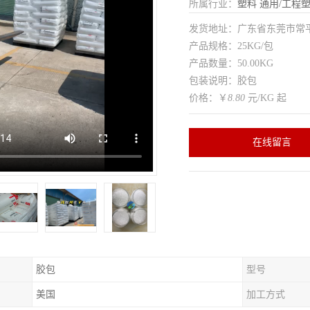
所属行业：
塑料
通用/工程
发货地址：广东省东莞市常
产品规格：25KG/包
产品数量：50.00KG
包装说明：胶包
价格：￥
8.80
元/KG 起
在线留言
胶包
型号
美国
加工方式