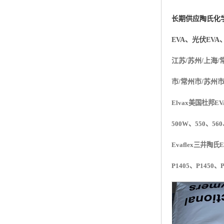
杨子巴斯夫EVA
长期供应
陶氏化
TPV塑胶粒
EVA、光伏EVA
法国阿科玛EVA
江苏/苏州/上海/
美国杜邦PET
市/常州市/苏州
聚酰胺PA（尼龙）系列：
Elvax美国杜邦EV
聚丙烯PP
500W、550、560
美国杜邦POM
Evaflex
三井陶氏
E
P1405
、
P1450
、
三井陶氏EVA
Hytrel TPEE
聚乙烯HDPE