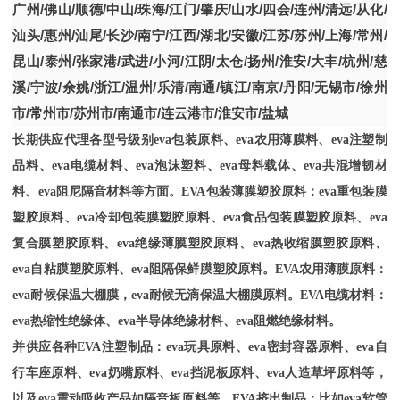
广州
/
佛山
/
顺德
/
中山
/
珠海
/
江门
/
肇庆
/
山水
/
四会
/
连州
/
清远
/
从化
/
汕头
/
惠州
/
汕尾
/
长沙
/
南宁
/
江西
/
湖北
/
安徽
/
江苏
/
苏州
/
上海
/
常州
/
昆山
/
泰州
/
张家港
/
武进
/
小河
/
江阴
/
太仓
/
扬州
/
淮安
/
大丰
/
杭州
/
慈
溪
/
宁波
/
余姚
/
浙江
/
温州
/
乐清
/
南通
/
镇江
/
南京
/
丹阳
/
无锡市
/
徐州
市
/
常州市
/
苏州市
/
南通市
/
连云港市
/
淮安市
/
盐城
长期供应代理各型号级别
eva包装原料、eva农用薄膜料、eva注塑制
品料、eva电缆材料、eva泡沫塑料、eva母料载体、eva共混增韧材
料、eva阻尼隔音材料等方面。EVA包装薄膜塑胶原料：eva重包装膜
塑胶原料、eva冷却包装膜塑胶原料、eva食品包装膜塑胶原料、eva
复合膜塑胶原料、eva绝缘薄膜塑胶原料、eva热收缩膜塑胶原料、
eva自粘膜塑胶原料、eva阻隔保鲜膜塑胶原料。EVA农用薄膜原料：
eva耐候保温大棚膜，eva耐候无滴保温大棚膜原料。EVA电缆材料：
eva热缩性绝缘体、eva半导体绝缘材料、eva阻燃绝缘材料。
并供应各种
EVA注塑制品：eva玩具原料、eva密封容器原料、eva自
行车座原料、eva奶嘴原料、eva挡泥板原料、eva人造草坪原料等，
以及eva震动吸收产品如隔音板原料等。EVA挤出制品：比如eva软管