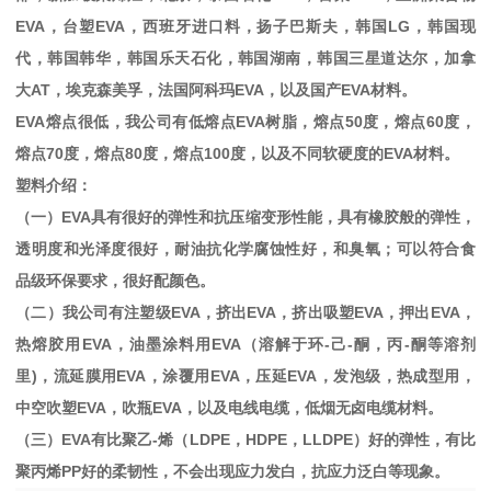
EVA
，台塑
EVA
，西班牙进口料，扬子巴斯夫，韩国
LG
，韩国现
代，韩国韩华，韩国乐天石化，韩国湖南，韩国三星道达尔，加拿
大
AT
，埃克森美孚，法国阿科玛
EVA
，以及国产
EVA
材料。
EVA
熔点很低，我公司有低熔点
EVA
树脂，熔点
50
度，熔点
60
度，
熔点
70
度，熔点
80
度，熔点
100
度，以及不同软硬度的
EVA
材料。
塑料介绍：
（一）
EVA
具有很好的弹性和抗压缩变形性能，具有橡胶般的弹性，
透明度和光泽度很好，耐油抗化学腐蚀性好，和臭氧；可以符合食
品级环保要求，很好配颜色。
（二）我公司有注塑级
EVA
，挤出
EVA
，挤出吸塑
EVA
，押出
EVA
，
热熔胶用
EVA
，油墨涂料用
EVA
（溶解于环
-
己
-
酮，丙
-
酮等溶剂
里
)
，流延膜用
EVA
，涂覆用
EVA
，压延
EVA
，发泡级，热成型用，
中空吹塑
EVA
，吹瓶
EVA
，以及电线电缆，低烟无卤电缆材料。
（三）
EVA
有比聚乙
-
烯（
LDPE
，
HDPE
，
LLDPE
）好的弹性，有比
聚丙烯
PP
好的柔韧性，不会出现应力发白，抗应力泛白等现象。