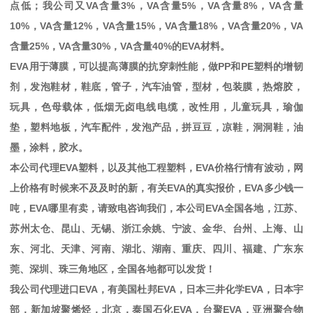
点低；我公司又
VA
含量
3%
，
VA
含量
5%
，
VA
含量
8%
，
VA
含量
10%
，
VA
含量
12%
，
VA
含量
15%
，
VA
含量
18%
，
VA
含量
20%
，
VA
含量
25%
，
VA
含量
30%
，
VA
含量
40%
的
EVA
材料。
EVA
用于薄膜，可以提高薄膜的抗穿刺性能，做
PP
和
PE
塑料的增韧
剂，发泡鞋材，鞋底，管子，汽车油管，型材，包装膜，热熔胶，
玩具，色母载体，低烟无卤电线电缆，改性用，儿童玩具，瑜伽
垫，塑料地板，汽车配件，发泡产品，拼豆豆，凉鞋，洞洞鞋，油
墨，涂料，胶水。
本公司代理
EVA
塑料，以及其他工程塑料，
EVA
价格行情有波动，网
上价格有时候来不及及时的新，有关
EVA
的真实报价，
EVA
多少钱一
吨，
EVA
哪里有卖，请致电咨询我们，本公司
EVA
全国各地，江苏、
苏州太仓、昆山、无锡、浙江余姚、宁波、金华、台州、上海、山
东、河北、天津、河南、湖北、湖南、重庆、四川、福建、广东东
莞、深圳、珠三角地区，全国各地都可以发货！
我公司代理进口
EVA
，有美国杜邦
EVA
，日本三井化学
EVA
，日本宇
部，新加坡聚烯烃，北京，泰国石化
EVA
，台聚
EVA
，亚洲聚合物