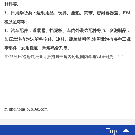
材料等;
3、日用杂货类：运动用品、玩具、坐垫、束带、密封容器盖、
EVA
橡胶足球等
;
4、汽车配件：避震器、挡泥板、车内外装饰配件等;5、发泡制品：
加压发泡有泡沫塑料拖鞋、凉鞋、建筑材料等;注塑发泡有各种工业
零部件，女用鞋底，热熔粘合剂等。
注
:25
公斤
/
包起订
,
批量可折扣
,
珠三角内到达
,
国内各地
3-4
天到货！！！
m.jinqinplas.b2b168.com
Top