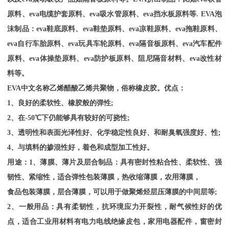
原料、eva电缆护套原料、eva吸水管原料、eva挡水板原料等. EVA泡
沫制品：eva鞋底原料、eva鞋垫原料、eva凉鞋原料、eva拖鞋原料、
eva自行车胎原料、eva玩具车轮原料、eva隔音板原料、eva汽车配件
原料、eva体操垫原料、eva防护板原料、阻尼隔音材料、eva改性材
料等。
EVA
中文名称乙烯醋酸乙烯共聚物，俗称橡皮胶。优点：
1、良好的柔软性、橡胶般的弹性;
2、在-50℃下仍能够具有较好的可挠性;
3、透明性和表面光泽性好、化学稳定性良好、和耐臭氧强度好、性;
4、与填料的掺混性好，着色和成型加工性好。
用途：
1、薄膜、薄片及层合制品：具有密封性粘合性、柔软性、强
韧性、紧缩性，适合弹性包装薄膜，热收缩薄膜，农用薄膜，
食品包装薄膜，层合薄膜，可以用于做聚烯烃层压薄膜的中间层等
;
2、一般用品：具有柔韧性，抗环境应力开裂性，耐气候性好的优
点，适合工业用材料有电力电线绝缘皮包，家用电器配件，窗密封