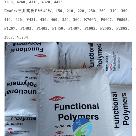
3200、4260、4310、4320、4455
Evaflex
三井陶氏
EVA 40W
、
150
、
210
、
220
、
250
、
260
、
310
、
360
、
410
、
420
、
V
421
、
450
、
460
、
550
、
560
、
K706N
、
P0607
、
P0803
、
P1207
、
P1403
、
P1405
、
P1450
、
P1407
、
P1905
、
P2505
、
P2805
、
2807
、
V5254