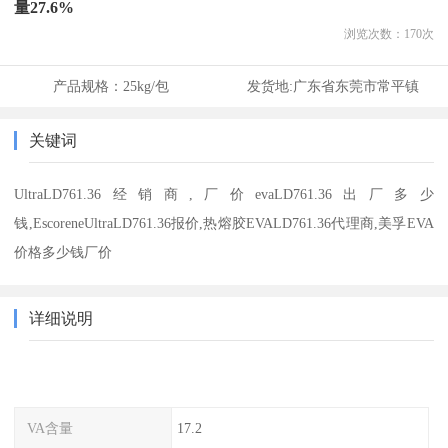
量27.6%
浏览次数：
170
次
产品规格：
25kg/包
发货地:
广东省东莞市常平镇
关键词
UltraLD761.36经销商,厂价evaLD761.36出厂多少
钱,EscoreneUltraLD761.36报价,热熔胶EVALD761.36代理商,美孚EVA
价格多少钱厂价
详细说明
VA含量
17.2