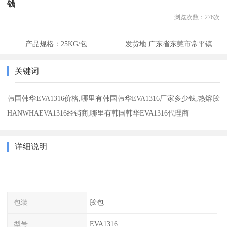
钱
浏览次数：
276
次
产品规格：
25KG/包
发货地:
广东省东莞市常平镇
关键词
韩国韩华EVA1316价格,哪里有韩国韩华EVA1316厂家多少钱,热熔胶
HANWHAEVA1316经销商,哪里有韩国韩华EVA1316代理商
详细说明
包装
胶包
型号
EVA1316