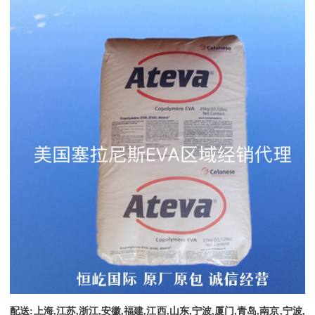
配送
:
上海
,
江苏
,
浙江
,
安徽
,
福建
,
江西
,
山东
,
宁波
,
厦门
,
青岛
,
南京
,
宁波
,