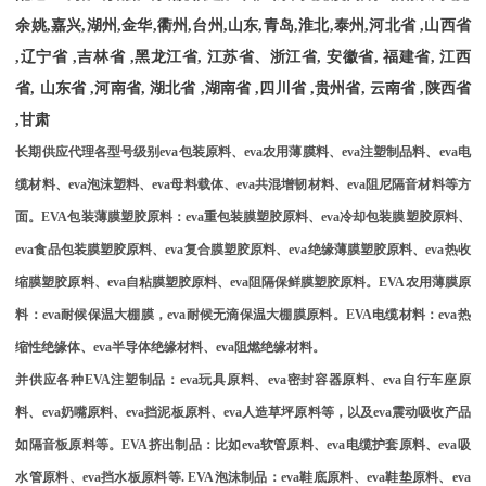
余姚
,
嘉兴
,
湖州
,
金华
,
衢州
,
台州
,
山东
,
青岛
,
淮北
,
泰州
,
河北省
,
山西省
,
辽宁省
,
吉林省
,
黑龙江省
,
江苏省、浙江省
,
安徽省
,
福建省
,
江西
省
,
山东省
,
河南省
,
湖北省
,
湖南省
,
四川省
,
贵州省
,
云南省
,
陕西省
,
甘肃
长期供应代理各型号级别
eva
包装原料、
eva
农用薄膜料、
eva
注塑制品料、
eva
电
缆材料、
eva
泡沫塑料、
eva
母料载体、
eva
共混增韧材料、
eva
阻尼隔音材料等方
面。
EVA
包装薄膜塑胶原料：
eva
重包装膜塑胶原料、
eva
冷却包装膜塑胶原料、
eva
食品包装膜塑胶原料、
eva
复合膜塑胶原料、
eva
绝缘薄膜塑胶原料、
eva
热收
缩膜塑胶原料、
eva
自粘膜塑胶原料、
eva
阻隔保鲜膜塑胶原料。
EVA
农用薄膜原
料：
eva
耐候保温大棚膜，
eva
耐候无滴保温大棚膜原料。
EVA
电缆材料：
eva
热
缩性绝缘体、
eva
半导体绝缘材料、
eva
阻燃绝缘材料。
并供应各种
EVA
注塑制品：
eva
玩具原料、
eva
密封容器原料、
eva
自行车座原
料、
eva
奶嘴原料、
eva
挡泥板原料、
eva
人造草坪原料等，以及
eva
震动吸收产品
如隔音板原料等。
EVA
挤出制品：比如
eva
软管原料、
eva
电缆护套原料、
eva
吸
水管原料、
eva
挡水板原料等
. EVA
泡沫制品：
eva
鞋底原料、
eva
鞋垫原料、
eva