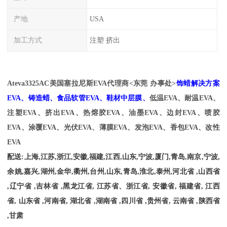
产地
USA
加工方式
注塑 挤出
Ateva3325AC
美国塞拉尼斯EVA代理商<东莞 办事处>
饰蜡解决方案
EVA、铸造蜡、食品软管EVA、鞋材中层膜、
低温EVA、耐温
EVA、
注塑EVA、挤出EVA、热熔胶EVA、油墨EVA、边封EVA、喷胶
EVA、涂覆EVA、光伏EVA、薄膜EVA、发泡EVA、香包EVA、改性
EVA
配送
:
上海
,
江苏
,
浙江
,
安徽
,
福建
,
江西
,
山东
,
宁波
,
厦门
,
青岛
,
南京
,
宁波
,
余姚
,
嘉兴
,
湖州
,
金华
,
衢州
,
台州
,
山东
,
青岛
,
淮北
,
泰州
,
河北省
,
山西省
,
辽宁省
,
吉林省
,
黑龙江省
,
江苏省、浙江省
,
安徽省
,
福建省
,
江西
省
,
山东省
,
河南省
,
湖北省
,
湖南省
,
四川省
,
贵州省
,
云南省
,
陕西省
,
甘肃