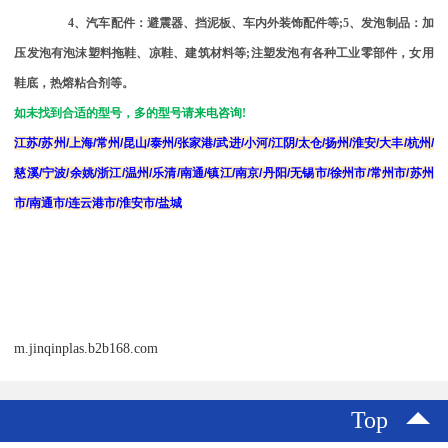
4
、汽车配件：避震器、挡泥板、车内外装饰配件等
;5
、发泡制品：加
压发泡有泡沫塑料拖鞋、凉鞋、建筑材料等
;
注塑发泡有各种工业零部件，女用
鞋底，热熔粘合剂等。
如未找到合适的型号，多的型号请来电咨询
!
江苏
/
苏州
/
上海
/
常州
/
昆山
/
泰州
/
张家港
/
武进
/
小河
/
江阴
/
太仓
/
扬州
/
淮安
/
大丰
/
杭州
/
慈溪
/
宁波
/
余姚
/
浙江
/
温州
/
乐清
/
南通
/
镇江
/
南京
/
丹阳
/
无锡市
/
徐州市
/
常州市
/
苏州
市
/
南通市
/
连云港市
/
淮安市
/
盐城
m.jinqinplas.b2b168.com
Top