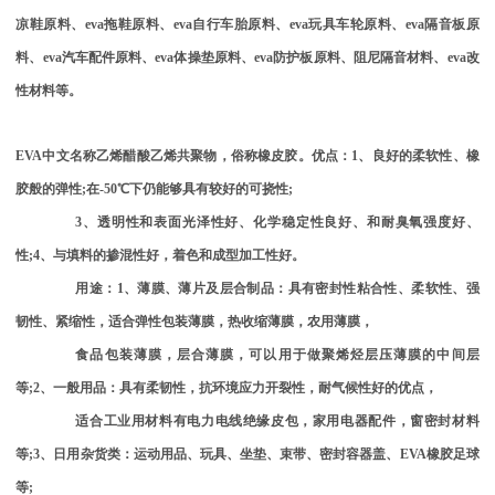
凉鞋原料、
eva
拖鞋原料、
eva
自行车胎原料、
eva
玩具车轮原料、
eva
隔音板原
料、
eva
汽车配件原料、
eva
体操垫原料、
eva
防护板原料、阻尼隔音材料、
eva
改
性材料等。
EVA
中文名称乙烯醋酸乙烯共聚物，俗称橡皮胶。优点：
1
、良好的柔软性、橡
胶般的弹性
;
在
-50
℃下仍能够具有较好的可挠性
;
3
、透明性和表面光泽性好、化学稳定性良好、和耐臭氧强度好、
性
;4
、与填料的掺混性好，着色和成型加工性好。
用途：
1
、薄膜、薄片及层合制品：具有密封性粘合性、柔软性、强
韧性、紧缩性，适合弹性包装薄膜，热收缩薄膜，农用薄膜，
食品包装薄膜，层合薄膜，可以用于做聚烯烃层压薄膜的中间层
等
;2
、一般用品：具有柔韧性，抗环境应力开裂性，耐气候性好的优点，
适合工业用材料有电力电线绝缘皮包，家用电器配件，窗密封材料
等
;3
、日用杂货类：运动用品、玩具、坐垫、束带、密封容器盖、
EVA
橡胶足球
等
;