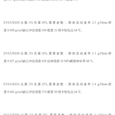
EVA/UE629/台聚,VA含量18%,重要参数：熔体流动速率:2.5 g/10min密
度:0.939 g/cm3缺口冲击强度:430 硬度:31 维卡软化点:64 ℃。
EVA/UE630/台聚,VA含量16%,重要参数：熔体流动速率:1.5 g/10min密
度:0.937 g/cm3缺口冲击强度:430 拉伸强度:16 MPa断裂伸长率:68 %。
EVA/UE631/台聚,VA含量22%,重要参数：熔体流动速率:1.4 g/10min密
度:0.942 g/cm3缺口冲击强度:374 硬度:36 维卡软化点:64 ℃。