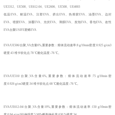
UE3312、UE508、UE612-04、UE2606、UE508、UE4003
低温
EVA、耐温EVA、注塑EVA、挤出EVA、热熔胶EVA、油墨EVA、边封
EVA、喷胶EVA、涂覆EVA、光伏EVA、薄膜EVA、发泡EVA、香包EVA、改性
EVA台聚USIFE塑烯EVA
EVA/UE506/台聚,VA含量6%,重要参数：熔体流动速率:8 g/10min密度:0.925 g/cm3
硬度:43 维卡软化点:78 ℃脆化温度:-76 ℃。
EVA/UE510/台聚,VA含量6%,重要参数：熔体流动速率:75 g/10min密
度:0.926 g/cm3硬度:34 维卡软化点:68 ℃脆化温度:-76 ℃。
EVA/UE612-04/台聚,VA含量19%,重要参数：熔体流动速率:150 g/10min密
度:0.94 g/cm3拉伸强度:5 MPa断裂伸长率:630 %硬度:34。