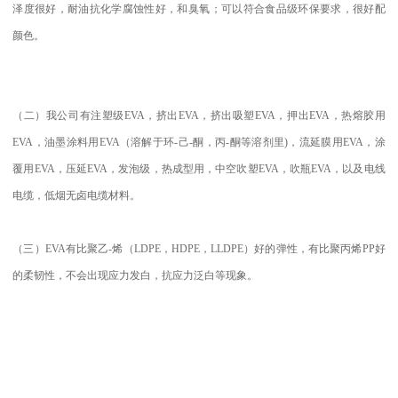
泽度很好，耐油抗化学腐蚀性好，和臭氧；可以符合食品级环保要求，很好配
颜色。
（二）我公司有注塑级
EVA，挤出EVA，挤出吸塑EVA，押出EVA，热熔胶用
EVA，油墨涂料用EVA（溶解于环-己-酮，丙-酮等溶剂里)，流延膜用EVA，涂
覆用EVA，压延EVA，发泡级，热成型用，中空吹塑EVA，吹瓶EVA，以及电线
电缆，低烟无卤电缆材料。
（三）
EVA有比聚乙-烯（LDPE，HDPE，LLDPE）好的弹性，有比聚丙烯PP好
的柔韧性，不会出现应力发白，抗应力泛白等现象。