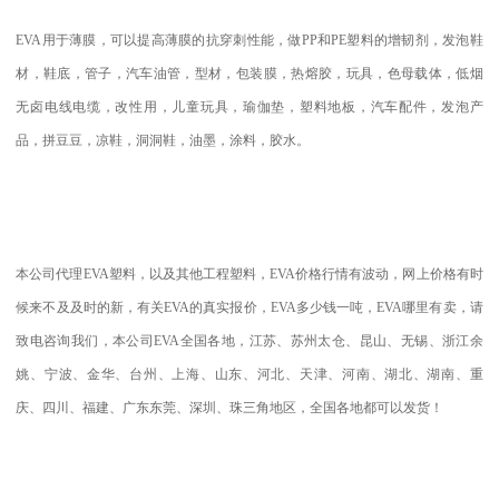
EVA用于薄膜，可以提高薄膜的抗穿刺性能，做PP和PE塑料的增韧剂，发泡鞋
材，鞋底，管子，汽车油管，型材，包装膜，热熔胶，玩具，色母载体，低烟
无卤电线电缆，改性用，儿童玩具，瑜伽垫，塑料地板，汽车配件，发泡产
品，拼豆豆，凉鞋，洞洞鞋，油墨，涂料，胶水。
本公司代理
EVA塑料，以及其他工程塑料，EVA价格行情有波动，网上价格有时
候来不及及时的新，有关EVA的真实报价，EVA多少钱一吨，EVA哪里有卖，请
致电咨询我们，本公司EVA全国各地，江苏、苏州太仓、昆山、无锡、浙江余
姚、宁波、金华、台州、上海、山东、河北、天津、河南、湖北、湖南、重
庆、四川、福建、广东东莞、深圳、珠三角地区，全国各地都可以发货！