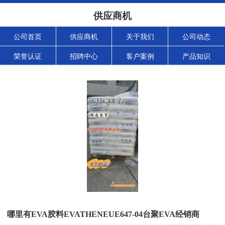
供应商机
公司首页
供应商机
关于我们
公司动态
荣誉认证
招聘中心
客户案例
产品知识
哪里有EVA胶料EVATHENEUE647-04台聚EVA经销商