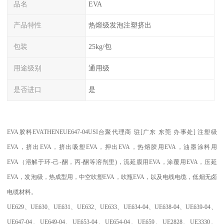
品名
EVA
产品特性
热熔级发泡注塑挤出
包装
25kg/包
用途级别
通用级
是否进口
是
EVA胶料EVATHENE
UE647-04
USI台聚代理商 驻[广东 东莞 办事处] 注塑级
EVA，挤出EVA，挤出吸塑EVA，押出EVA，热熔胶用EVA，油墨涂料用
EVA（溶解于环-己-酮，丙-酮等溶剂里)，流延膜用EVA，涂覆用EVA，压延
EVA，发泡级，热成型用，中空吹塑EVA，吹瓶EVA，以及电线电缆，低烟无卤
电缆材料。
UE629、UE630、UE631、UE632、UE633、UE634-04、UE638-04、UE639-04、
UE647-04、UE649-04、UE653-04、UE654-04、UE659、UE2828、UE3330、