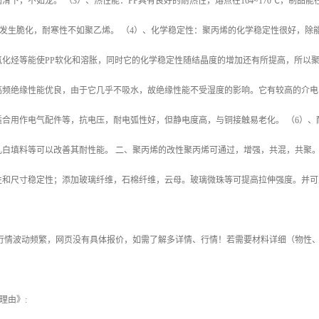
润滑下，不如龙。
（
3
）、热性能：
PP
具有良好的耐热性，熔点在
164~170
℃
，制品能
发生脆化，耐寒性不如聚乙烯。
（
4
）、化学稳定性：聚丙烯的化学稳定性很好，除
氯化烃等能使
PP
软化和溶胀，同时它的化学稳定性随结晶度的增加还有所提高，所以
高频绝缘性能优良，由于它几乎不吸水，故绝缘性能不受湿度的影响。它有较高的介电
适合用作电气配件等，抗电压，耐电弧性好，但静电度高，与铜接触易老化。
（
6
）、
乳白填料等可以改善其耐性能。
二、聚丙烯的改性聚丙烯可通过，增强，共混，共聚
性和尺寸稳定性；添加玻璃纤维，石棉纤维，云母。玻璃微珠等可提高拉伸强度。并可
行情波动频繁，网页没有具体报价，如需了解多详情、行情！若需要材料详细（物性
理由》
: