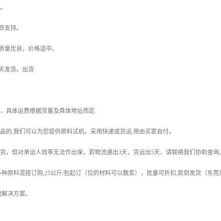
。
踪支持。
质量优良，价格适中。
天发货。出货
，具体运费根据货量及具体地址而定
.
品的
,
我们可以为您提供原料试机。采用快递或货运
,
用由买家自付。
货，但对承运人效率无法作出保，若物流递出
3
天，货运出
5
天，请联络我们协助查询
多种原料混搭订购
,25
公斤
/
包起订（位的材料可以散卖），批量可折扣
,
款到发货（东莞
题解决方案。