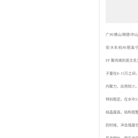
广州
/
佛山
/
顺德
/
中山
安
/
大丰
/
杭州
/
慈溪
/
PP
聚丙烯的英文名
子量在
8~15
万之间
内聚力，应用较少
特别稳定。在水中
2
结晶度高，结构规
的时候，冲击强度