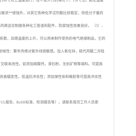
在
100
℃
以上温度进行，在不受外力的情况下，
150
℃
也。脆化温度
能被浓
**
侵蚀外，对其它各种化学试剂都比较稳定，但低分子量的
聚丙烯适合制做各种化工管道和配件，防腐蚀性效果良好。
（
5
）、
系数，且随温度的上升，可以用来制作受热的电气绝缘制品，它的
耐候性：聚年丙烯对紫外线很敏感。加入氧化锌，硫代丙酸二月桂
。交联来改性。如添加碳酸钙，滑石粉，无机矿物等填料。可提高
改善蠕变性。低温抗冲击性；添加弹性体和橡胶等可提高冲击性
、
UL
报告、
RoSH
标准、
检测报告等），请联系我司工作人员索