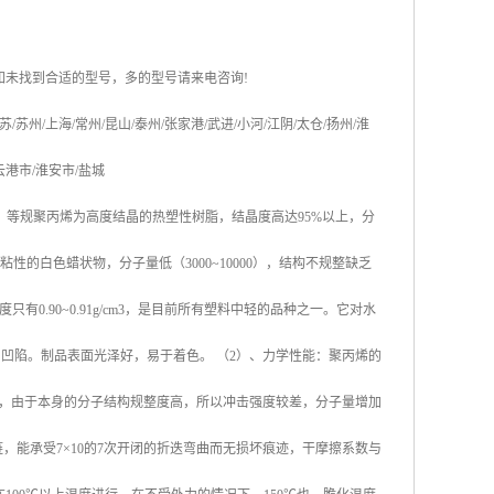
如未找到合适的型号，多的型号请来电咨询
!
苏
/
苏州
/
上海
/
常州
/
昆山
/
泰州
/
张家港
/
武进
/
小河
/
江阴
/
太仓
/
扬州
/
淮
云港市
/
淮安市
/
盐城
，等规聚丙烯为高度结晶的热塑性树脂，结晶度高达
95%
以上，分
粘性的白色蜡状物，分子量低（
3000~10000
），结构不规整缺乏
度只有
0.90~0.91g/cm3
，是目前所有塑料中轻的品种之一。它对水
易凹陷。制品表面光泽好，易于着色。
（
2
）、力学性能：聚丙烯的
，由于本身的分子结构规整度高，所以冲击强度较差，分子量增加
链，能承受
7×10
的
7
次开闭的折迭弯曲而无损坏痕迹，干摩擦系数与