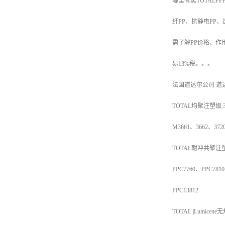
哪里有卖TOTAL
PP
杨子巴斯夫EVA
纤
PP
、抗静电
PP
、
TPV塑胶粒
需了解
PP
价格、作
法国阿科玛EVA
易
13%
税。。。
美国杜邦PET
法国道达尔公司
道
聚酰胺PA（尼龙）系列：
TOTAL
均聚注塑级
:
聚丙烯PP
M3661
、
3662
、
372
美国杜邦POM
TOTAL
耐冲共聚注
三井陶氏EVA
PPC7760
、
PPC7810
Hytrel TPEE
PPC13812
TOTAL |Lumicene
无
聚乙烯HDPE