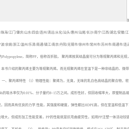
/
珠海
/
江门
/
肇庆
/
山水
/
四会
/
连州
/
清远
/
从化
/
汕头
/
惠州
/
汕尾
/
长沙
/
南宁
/
江西
/
湖北
/
安徽
/
江
宁波
/
余姚
/
浙江
/
温州
/
乐清
/
南通
/
镇江
/
南京
/
丹阳
/
无锡市
/
徐州市
/
常州市
/
苏州市
/
南通市
/
连
为
Polypropylene
，简称
PP
，俗称百折胶。 聚丙烯按其结晶度可分为等规聚丙烯和无规
，本书介绍的聚丙烯主要为等规聚丙烯。而无规聚丙烯在室温下是一种非结晶的、微带
。
一、聚丙烯特性
（
1
）物理性能：聚烯为，无臭，无味的乳白色高结晶的聚合物，密
4h
的吸水率仅为
0.01%
、分子量约
8~15
万之间。成形性好，但因收缩率大，厚璧制品
整，因而具有优良的力学
.
性能，其强度和硬度，弹性都比
HDPE
高，但在室温和低温下
也增大，但成形加工性能变差，
PP
的性能就是抗弯曲疲劳性，如用
PP
注塑一体活动铰