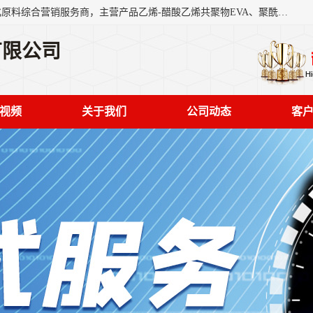
东莞市恒屹国际贸易有限公司（简称：恒屹国际）是一家石化原料综合营销服务商，主营产品乙烯-醋酸乙烯共聚物EVA、聚酰胺PA（尼龙）、醚酯型热塑弹性体TPEE等，公司秉承以市场为导向的战略思想，致力于大宗石化原料在中国市场的营销服务业务，为客户提供一站式的全面服务。
有限公司
视频
关于我们
公司动态
客