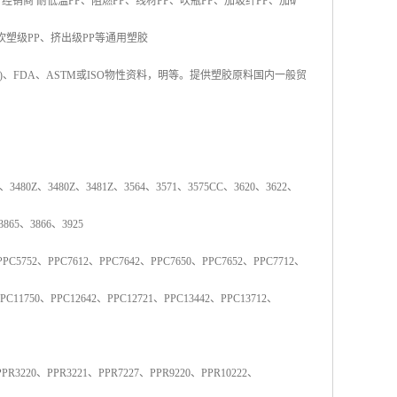
经销商 耐低温
PP
、阻燃
PP
、线材
PP
、吹瓶
PP
、加玻纤
PP
、加矿
吹塑级
PP
、挤出级
PP
等通用塑胶
)
、
FDA
、
ASTM
或
ISO
物性资料，明等。提供塑胶原料国内一般贸
、
3480Z
、
3480Z
、
3481Z
、
3564
、
3571
、
3575CC
、
3620
、
3622
、
3865
、
3866
、
3925
PPC5752
、
PPC7612
、
PPC7642
、
PPC7650
、
PPC7652
、
PPC7712
、
PC11750
、
PPC12642
、
PPC12721
、
PPC13442
、
PPC13712
、
PPR3220
、
PPR3221
、
PPR7227
、
PPR9220
、
PPR10222
、