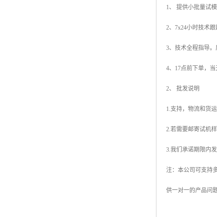
1
、
提供小批量试模
2
、
7x24
小时技术跟
3
、技术全程指导。
4
、
17
点前下单，当
2
、
批发说明
1.
支持，物流和货运
2.
若需要邮寄试机样
3.
我们承诺期限内发
注：本公司可支持
供一对一的产品问