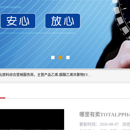
东莞市恒屹国际贸易有限公司（简称：恒屹国际）是一家石化原料综合营销服务商，主营产品乙烯-醋酸乙烯共聚物EVA、聚酰胺PA（尼龙）、醚酯型热塑弹性体TPEE等，公司秉承以市场为导向的战略思想，致力于大宗石化原料在中国市场的营销服务业务，为客户提供一站式的全面服务。
哪里有卖TOTALPP
更新时间：2026-08-07 浏