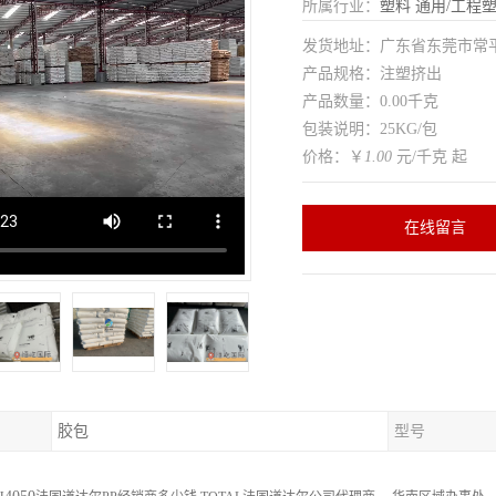
所属行业：
塑料
通用/工程
发货地址：广东省东莞市常
产品规格：注塑挤出
产品数量：0.00千克
包装说明：25KG/包
价格：￥
1.00
元/千克 起
在线留言
胶包
型号