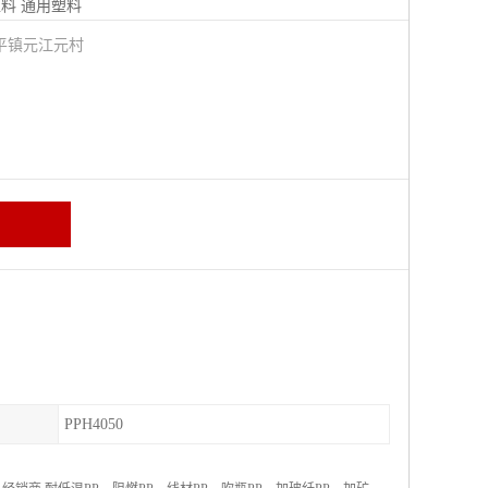
塑料
通用塑料
平镇元江元村
PPH4050