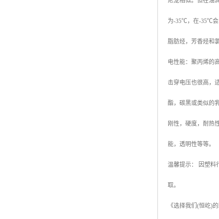
尼龙相似。但在油
为
-35
℃
，在
-35
℃
会
脂肪烃，芳香烃和
电性能：聚丙烯的
击穿电压也很高，
酯，碳黑或类似的
刚性，硬度，耐热
能，透明性等等。
温馨提示：
因塑料
取。
《选择我们
(
恒屹
)
的