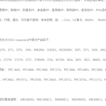
4050
H
法国道达尔PP经销商多少钱
TOTAL
法国道达尔公司代理商 、华南区域办事处、
透明
PP
、耐候
PP
、抗撞击
PP
、食品级
PP
、医用级
PP
、耐热级
PP
、高流动
PP
、
PP
以及
用、行情、报价、可为客户提供：有关的明、如：，
COA
，
UL
黄卡、
MSDS
、
（
RoHS
达尔
(TOTAL\ Lumicene\)PP
部分产品如下：
3270
、
3271
、
3276
、
3281
、
MR2002
、
3230XZ
、
M3282MZ
、
3287
、
3371
、
3429
、
3462
0
、
3727W
、
3727W
、
3727
、
3740WR
、
3762
、
M3766
、
3824
、
3825
、
3825
、
3860X
、
M
塑级
：
PPC 4642
、
PPC4660
、
PPC5660
、
PPC5752
、
PPC3660
、
PPC4663
、
PPC5660
、
、
PPC9642
、
PPC9712
、
PPC9760
、
PPC10641
、
PPC10712
、
PPC10742
、
PPC11712
、
P
规共聚高透明
：
MR10MX0
、
MR110MC2
、
MR60MC2
、
MR30MX0
、
MR30MC2
、