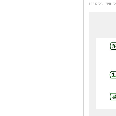
PPR12222
、
PPR122
ABS塑胶粒
LLDPE线性低密度聚乙烯
LDPE低密度聚乙烯
TPE材料
TPU
POK
美国陶氏杜邦EVA
闽台亚聚EVA
韩国韩华EVA
山东联泓