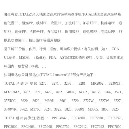
Z9450
哪里有卖
TOTAL
法国道达尔PP经销商多少钱 TOTAL法国道达尔经销商
耐低温PP、阻燃PP、线材PP、吹瓶PP、加玻纤PP、加矿纤PP、抗静电PP、透
明PP、耐候PP、抗撞击PP、食品级PP、医用级PP、耐热级PP、高流动PP、PP
以及吹塑级PP、挤出级PP等通用塑胶
需了解PP价格、作用、行情、报价、可为客户提供：有关的明、如：，COA，
UL黄卡、MSDS、（RoHS)、FDA、ASTM或ISO物性资料，明等。提供塑胶原
料国内一般贸易13%税。。。
法国道达尔公司
道达尔
(TOTAL\ Lumicene\)PP
部分产品如下：
TOTAL
均聚注塑级
:3270
、
3271
、
3276
、
3281
、
MR2002
、
3230XZ
、
M3282MZ
、
3287
、
3371
、
3429
、
3462
、
3480Z
、
3480Z
、
3481Z
、
3564
、
3571
、
3575CC
、
3620
、
3622
、
M3661
、
3662
、
3720
、
3727W
、
3727W
、
3727
、
3740WR
、
3762
、
M3766
、
3824
、
3825
、
3825
、
3860X
、
M3865
、
3866
、
3925
TOTAL
耐冲共聚注塑级
：
PPC 4642
、
PPC4660
、
PPC5660
、
PPC5752
、
PPC3660
、
PPC4663
、
PPC5660
、
PPC5752
、
PPC7612
、
PPC7642
、
PPC7650
、