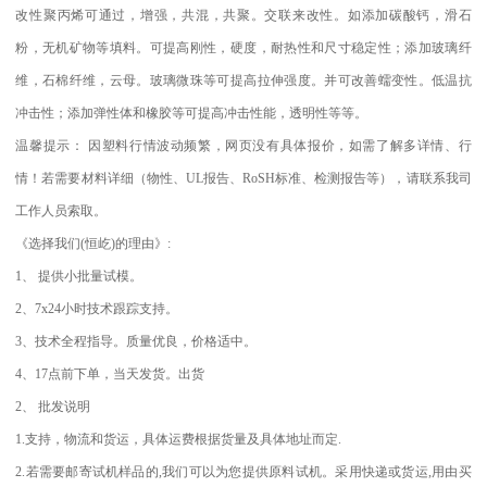
改性聚丙烯可通过，增强，共混，共聚。交联来改性。如添加碳酸钙，滑石
粉，无机矿物等填料。可提高刚性，硬度，耐热性和尺寸稳定性；添加玻璃纤
维，石棉纤维，云母。玻璃微珠等可提高拉伸强度。并可改善蠕变性。低温抗
冲击性；添加弹性体和橡胶等可提高冲击性能，透明性等等。
温馨提示：
因塑料行情波动频繁，网页没有具体报价，如需了解多详情、行
情！若需要材料详细（物性、
UL
报告、
RoSH
标准、
检测报告等），请联系我司
工作人员索取。
《选择我们
(
恒屹
)
的理由》
:
1
、
提供小批量试模。
2
、
7x24
小时技术跟踪支持。
3
、技术全程指导。质量优良，价格适中。
4
、
17
点前下单，当天发货。出货
2
、
批发说明
1.
支持，物流和货运，具体运费根据货量及具体地址而定
.
2.
若需要邮寄试机样品的
,
我们可以为您提供原料试机。采用快递或货运
,
用由买