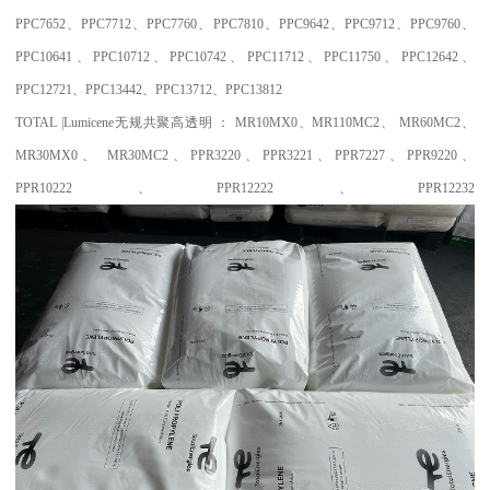
PPC7652
、
PPC7712
、
PPC7760
、
PPC7810
、
PPC9642
、
PPC9712
、
PPC9760
、
PPC10641
、
PPC10712
、
PPC10742
、
PPC11712
、
PPC11750
、
PPC12642
、
PPC12721
、
PPC13442
、
PPC13712
、
PPC13812
TOTAL |Lumicene
无规共聚高透明
：
MR10MX0
、
MR110MC2
、
MR60MC2
、
MR30MX0
、
MR30MC2
、
PPR3220
、
PPR3221
、
PPR7227
、
PPR9220
、
PPR10222
、
PPR12222
、
PPR12232