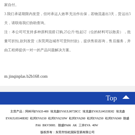
家自付。
3.
我们承诺期限内发货，但对承运人效率无法作出保，若物流递出
3
天，货运出
5
天，请联络我们协助查询。
注：本公司可支持多种原料混搭订购
,25
公斤
/
包起订（位的材料可以散卖），批
量可折扣
,
款到发货（东莞周边城市可货到付款
).
，提供售前咨询，售后服务，并
由工程师提供一对一的产品问题解决方案。
m.jinqinplas.b2b168.com
Top
主营产品：阿科玛EVA33-400 埃克森EVAUL00728CC 埃克森EVAUL04533EH2 埃克森
EVAUL05540EH2 杜邦EVA150 杜邦EVA210W 杜邦EVA260 杜邦EVA250 杜邦EVA560 朗盛
PA6 BKV30H1. 朗盛PA66 AK 三井EVA 40W
版权所有：东莞市恒屹国际贸易有限公司