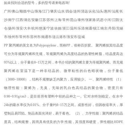
如未找到合适的型号，多的型号请来电咨询
!
广州
/
佛山
/
顺德
/
中山
/
珠海
/
江门
/
肇庆
/
山水
/
四会
/
连州
/
清远
/
从化
/
汕头
/
惠州
/
汕尾
/
长
沙
/
南宁
/
江西
/
湖北
/
安徽
/
江苏
/
苏州
/
上海
/
常州
/
昆山
/
泰州
/
张家港
/
武进
/
小河
/
江阴
/
太
仓
/
扬州
/
淮安
/
大丰
/
杭州
/
慈溪
/
宁波
/
余姚
/
浙江
/
温州
/
乐清
/
南通
/
镇江
/
南京
/
丹阳
/
无锡
市
/
徐州市
/
常州市
/
苏州市
/
南通市
/
连云港市
/
淮安市
/
盐城
PP
聚丙烯的英文名为
Polypropylene
，简称
PP
，俗称百折胶。 聚丙烯按其结晶度
可分为等规聚丙烯和无规，等规聚丙烯为高度结晶的热塑性树脂，结晶度高达
95%
以上，分子量在
8~15
万之间，本书介绍的聚丙烯主要为等规聚丙烯。而无规
聚丙烯在室温下是一种非结晶的、微带粘性的白色蜡状物，分子量低
（
3000~10000
），结构不规整缺乏内聚力，应用较少。
一、聚丙烯特性
（
1
）
物理性能：聚烯为，无臭，无味的乳白色高结晶的聚合物，密度只有
0.90~0.91g/cm3
，是目前所有塑料中轻的品种之一。它对水特别稳定。在水中
24h
的吸水率仅为
0.01%
、分子量约
8~15
万之间。成形性好，但因收缩率大，厚
璧制品易凹陷。制品表面光泽好，易于着色。
（
2
）、力学性能：聚丙烯的结晶
度高，结构规整，因而具有优良的力学
.
性能，其强度和硬度，弹性都比
HDPE