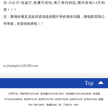
注
:25
公斤
/
包起订
,
批量可折扣
,
珠三角内到达
,
国内各地
3-4
天到
货！！！
注：新报价敬及其如对该信息的图片和价格有问题，请电联至我公
司奇谈，欢迎你的来电！！
m.jinqinplas.b2b168.com
Top
主营产品：阿科玛EVA33-400 埃克森EVAUL00728CC 埃克森EVAUL04533EH2 埃克森
EVAUL05540EH2 杜邦EVA150 杜邦EVA210W 杜邦EVA260 杜邦EVA250 杜邦EVA560 朗盛
PA6 BKV30H1. 朗盛PA66 AK 三井EVA 40W