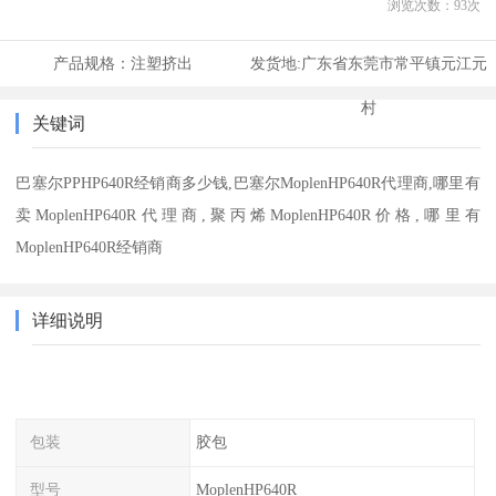
浏览次数：
93
次
产品规格：
注塑挤出
发货地:
广东省东莞市常平镇元江元
村
关键词
巴塞尔PPHP640R经销商多少钱,巴塞尔MoplenHP640R代理商,哪里有
卖MoplenHP640R代理商,聚丙烯MoplenHP640R价格,哪里有
MoplenHP640R经销商
详细说明
包装
胶包
型号
MoplenHP640R