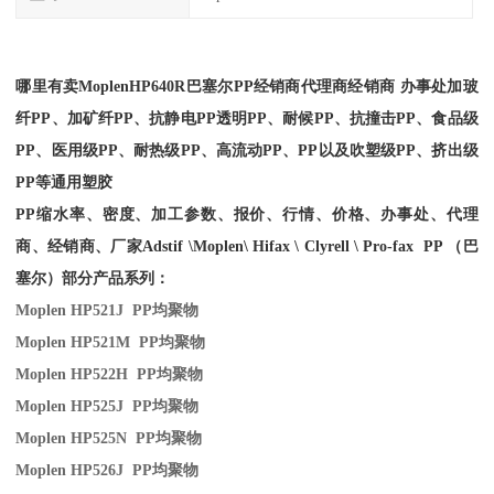
哪里有卖Moplen
HP640R
巴塞尔PP经销商
代理商经销商 办事处加玻
纤PP、加矿纤PP、抗静电PP透明PP、耐候PP、抗撞击PP、食品级
PP、医用级PP、耐热级PP、高流动PP、PP以及吹塑级PP、挤出级
PP等通用塑胶
PP缩水率、密度、加工参数、报价、行情、价格、办事处、代理
商、经销商、厂家
Adstif \Moplen\ Hifax \ Clyrell \ Pro-fax PP （巴
塞尔）部分产品系列：
Moplen HP521J PP
均聚物
Moplen HP521M PP
均聚物
Moplen HP522H PP
均聚物
Moplen HP525J PP
均聚物
Moplen HP525N PP
均聚物
Moplen HP526J PP
均聚物