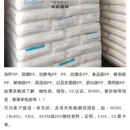
加纤
PP
、阻燃
PP
、抗静电
PP
、
PP
、抗撞击
PP
、食品级
PP
、耐热级
PP
、耐候级
PP
、高流动
PP
、以及吹塑级
PP
、挤出级
PP
、透明级
PP
如需采购或了解、物性表。
报告。
UL
认证。
ROHS
。新价格等信
息，敬请来电咨询 ！！
可为客户提供：有关的、及有关性能测试报告，如：
MSDS
、
（
RoHS)
、
FDA
、
ASTM
或
ISO
物性资料，证明，
COA
，
UL
黄卡
等。