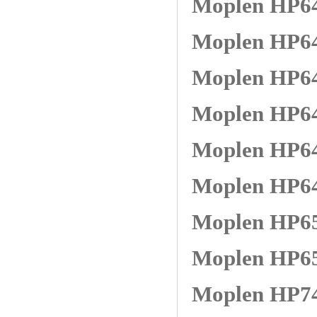
Moplen HP6
Moplen HP6
Moplen HP6
Moplen HP6
Moplen HP6
Moplen HP6
Moplen HP6
Moplen HP6
Moplen HP7