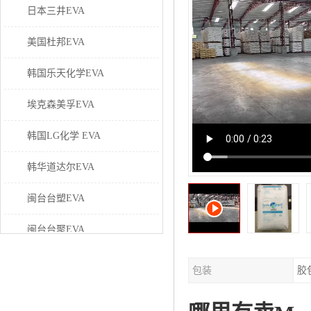
日本三井EVA
美国杜邦EVA
韩国乐天化学EVA
埃克森美孚EVA
韩国LG化学 EVA
韩华道达尔EVA
闽台台塑EVA
闽台台聚EVA
美国塞拉尼斯EVA
包装
胶
日本东曹EVA