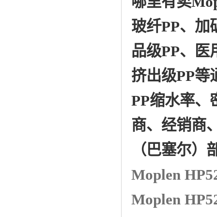
哪里有卖Mop
杨子巴斯夫EVA
玻纤PP、加
TPV塑胶粒
品级PP、医
法国阿科玛EVA
挤出级PP等
美国杜邦PET
聚酰胺PA（尼龙）系列：
PP缩水率
聚丙烯PP
商、经销商
美国杜邦POM
（巴塞尔）
三井陶氏EVA
Moplen HP5
Hytrel TPEE
Moplen HP
聚乙烯HDPE