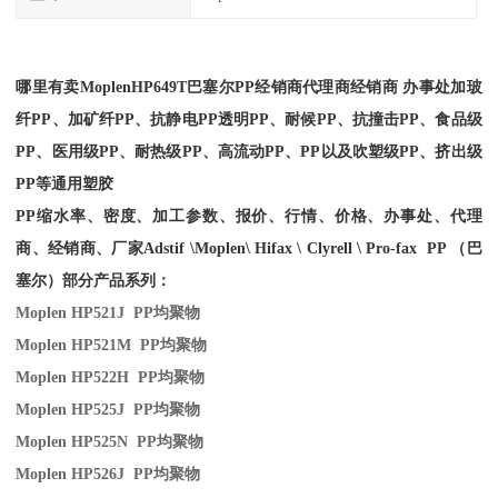
哪里有卖Moplen
HP649T
巴塞尔PP经销商
代理商经销商 办事处加玻
纤PP、加矿纤PP、抗静电PP透明PP、耐候PP、抗撞击PP、食品级
PP、医用级PP、耐热级PP、高流动PP、PP以及吹塑级PP、挤出级
PP等通用塑胶
PP缩水率、密度、加工参数、报价、行情、价格、办事处、代理
商、经销商、厂家
Adstif \Moplen\ Hifax \ Clyrell \ Pro-fax PP （巴
塞尔）部分产品系列：
Moplen HP521J PP
均聚物
Moplen HP521M PP
均聚物
Moplen HP522H PP
均聚物
Moplen HP525J PP
均聚物
Moplen HP525N PP
均聚物
Moplen HP526J PP
均聚物