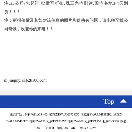
注
:25
公斤
/
包起订
,
批量可折扣
,
珠三角内到达
,
国内各地
3-4
天到
货！！！
注：新报价敬及其如对该信息的图片和价格有问题，请电联至我公
司奇谈，欢迎你的来电！！
m.jinqinplas.b2b168.com
Top
主营产品：阿科玛EVA33-400 埃克森EVAUL00728CC 埃克森EVAUL04533EH2 埃克森
EVAUL05540EH2 杜邦EVA150 杜邦EVA210W 杜邦EVA260 杜邦EVA250 杜邦EVA560 朗盛
PA6 BKV30H1. 朗盛PA66 AK 三井EVA 40W