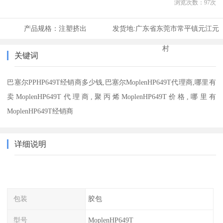
浏览次数：
97
次
产品规格：
注塑挤出
发货地:
广东省东莞市常平镇元江元
村
关键词
巴塞尔PPHP649T经销商多少钱,巴塞尔MoplenHP649T代理商,哪里有
卖MoplenHP649T代理商,聚丙烯MoplenHP649T价格,哪里有
MoplenHP649T经销商
详细说明
包装
胶包
型号
MoplenHP649T