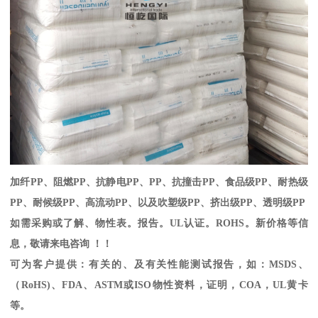
加纤
PP
、阻燃
PP
、抗静电
PP
、
PP
、抗撞击
PP
、食品级
PP
、耐热级
PP
、耐候级
PP
、高流动
PP
、以及吹塑级
PP
、挤出级
PP
、透明级
PP
如需采购或了解、物性表。
报告。
UL
认证。
ROHS
。新价格等信
息，敬请来电咨询 ！！
可为客户提供：有关的、及有关性能测试报告，如：
MSDS
、
（
RoHS)
、
FDA
、
ASTM
或
ISO
物性资料，证明，
COA
，
UL
黄卡
等。