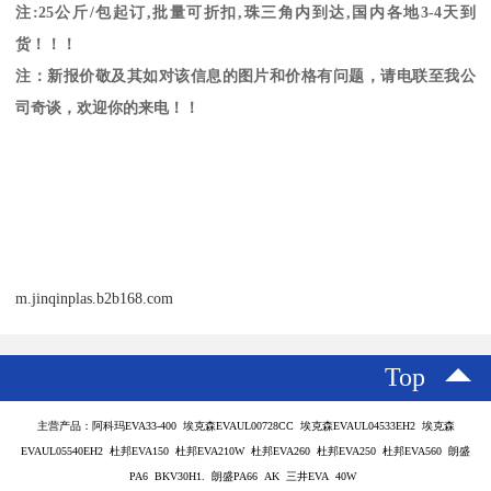
注
:25
公斤
/
包起订
,
批量可折扣
,
珠三角内到达
,
国内各地
3-4
天到
货！！！
注：新报价敬及其如对该信息的图片和价格有问题，请电联至我公
司奇谈，欢迎你的来电！！
m.jinqinplas.b2b168.com
Top
主营产品：阿科玛EVA33-400 埃克森EVAUL00728CC 埃克森EVAUL04533EH2 埃克森
EVAUL05540EH2 杜邦EVA150 杜邦EVA210W 杜邦EVA260 杜邦EVA250 杜邦EVA560 朗盛
PA6 BKV30H1. 朗盛PA66 AK 三井EVA 40W