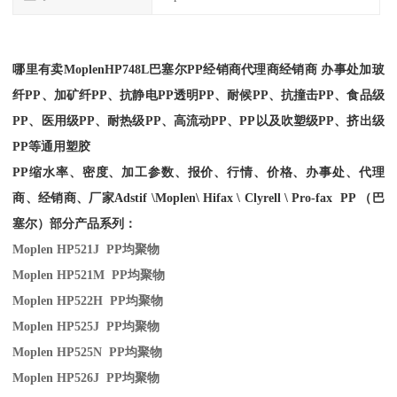
哪里有卖Moplen
HP748L
巴塞尔PP经销商
代理商经销商 办事处加玻
纤PP、加矿纤PP、抗静电PP透明PP、耐候PP、抗撞击PP、食品级
PP、医用级PP、耐热级PP、高流动PP、PP以及吹塑级PP、挤出级
PP等通用塑胶
PP缩水率、密度、加工参数、报价、行情、价格、办事处、代理
商、经销商、厂家
Adstif \Moplen\ Hifax \ Clyrell \ Pro-fax PP （巴
塞尔）部分产品系列：
Moplen HP521J PP
均聚物
Moplen HP521M PP
均聚物
Moplen HP522H PP
均聚物
Moplen HP525J PP
均聚物
Moplen HP525N PP
均聚物
Moplen HP526J PP
均聚物