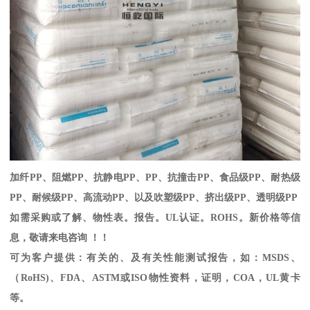
加纤
PP
、阻燃
PP
、抗静电
PP
、
PP
、抗撞击
PP
、食品级
PP
、耐热级
PP
、耐候级
PP
、高流动
PP
、以及吹塑级
PP
、挤出级
PP
、透明级
PP
如需采购或了解、物性表。
报告。
UL
认证。
ROHS
。新价格等信
息，敬请来电咨询 ！！
可为客户提供：有关的、及有关性能测试报告，如：
MSDS
、
（
RoHS)
、
FDA
、
ASTM
或
ISO
物性资料，证明，
COA
，
UL
黄卡
等。