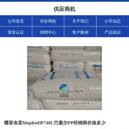
供应商机
公司首页
供应商机
关于我们
公司动态
荣誉认证
招聘中心
客户案例
产品知识
哪里有卖MoplenHP748L巴塞尔PP经销商价格多少