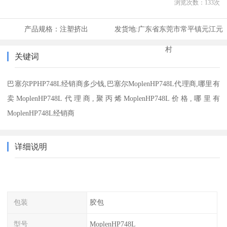
浏览次数：
133
次
产品规格：
注塑挤出
发货地:
广东省东莞市常平镇元江元
村
关键词
巴塞尔PPHP748L经销商多少钱,巴塞尔MoplenHP748L代理商,哪里有
卖MoplenHP748L代理商,聚丙烯MoplenHP748L价格,哪里有
MoplenHP748L经销商
详细说明
包装
胶包
型号
MoplenHP748L