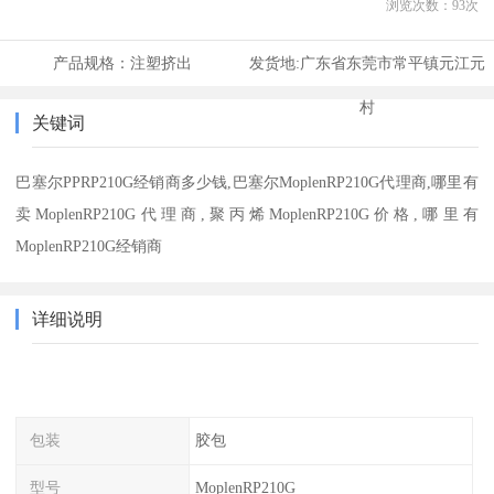
浏览次数：
93
次
产品规格：
注塑挤出
发货地:
广东省东莞市常平镇元江元
村
关键词
巴塞尔PPRP210G经销商多少钱,巴塞尔MoplenRP210G代理商,哪里有
卖MoplenRP210G代理商,聚丙烯MoplenRP210G价格,哪里有
MoplenRP210G经销商
详细说明
包装
胶包
型号
MoplenRP210G