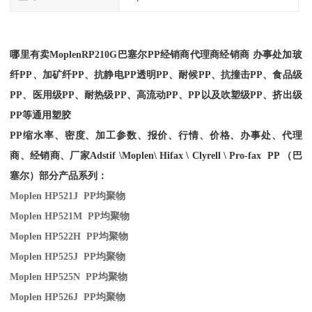
哪里有卖
Moplen
RP210G
巴塞尔PP经销商
代理商经销商 办事处加玻
纤PP、加矿纤PP、抗静电PP透明PP、耐候PP、抗撞击PP、食品级
PP、医用级PP、耐热级PP、高流动PP、PP以及吹塑级PP、挤出级
PP等通用塑胶
PP缩水率、密度、加工参数、报价、行情、价格、办事处、代理
商、经销商、厂家
Adstif \Moplen\ Hifax \ Clyrell \ Pro-fax PP （巴
塞尔）部分产品系列：
Moplen HP521J PP
均聚物
Moplen HP521M PP
均聚物
Moplen HP522H PP
均聚物
Moplen HP525J PP
均聚物
Moplen HP525N PP
均聚物
Moplen HP526J PP
均聚物