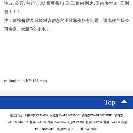
注
:25
公斤
/
包起订
,
批量可折扣
,
珠三角内到达
,
国内各地
3-4
天到
货！！！
注：新报价敬及其如对该信息的图片和价格有问题，请电联至我公
司奇谈，欢迎你的来电！！
m.jinqinplas.b2b168.com
Top
主营产品：阿科玛EVA33-400 埃克森EVAUL00728CC 埃克森EVAUL04533EH2 埃克森
EVAUL05540EH2 杜邦EVA150 杜邦EVA210W 杜邦EVA260 杜邦EVA250 杜邦EVA560 朗盛
PA6 BKV30H1. 朗盛PA66 AK 三井EVA 40W