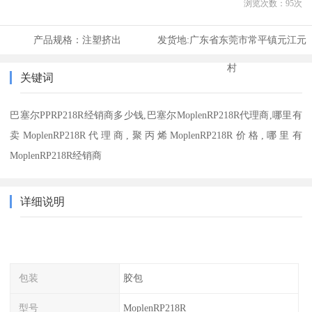
浏览次数：
95
次
产品规格：
注塑挤出
发货地:
广东省东莞市常平镇元江元
村
关键词
巴塞尔PPRP218R经销商多少钱,巴塞尔MoplenRP218R代理商,哪里有
卖MoplenRP218R代理商,聚丙烯MoplenRP218R价格,哪里有
MoplenRP218R经销商
详细说明
包装
胶包
型号
MoplenRP218R