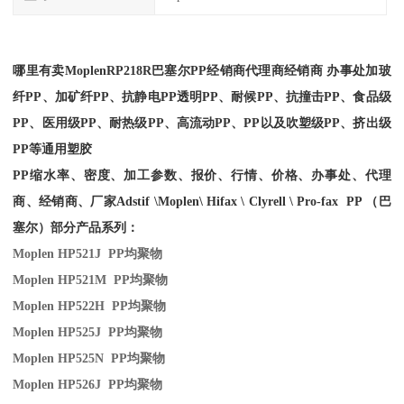
哪里有卖
Moplen
RP218R
巴塞尔PP经销商
代理商经销商 办事处加玻
纤PP、加矿纤PP、抗静电PP透明PP、耐候PP、抗撞击PP、食品级
PP、医用级PP、耐热级PP、高流动PP、PP以及吹塑级PP、挤出级
PP等通用塑胶
PP缩水率、密度、加工参数、报价、行情、价格、办事处、代理
商、经销商、厂家
Adstif \Moplen\ Hifax \ Clyrell \ Pro-fax PP （巴
塞尔）部分产品系列：
Moplen HP521J PP
均聚物
Moplen HP521M PP
均聚物
Moplen HP522H PP
均聚物
Moplen HP525J PP
均聚物
Moplen HP525N PP
均聚物
Moplen HP526J PP
均聚物