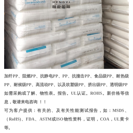
加纤
PP
、阻燃
PP
、抗静电
PP
、
PP
、抗撞击
PP
、食品级
PP
、耐热级
PP
、耐候级
PP
、高流动
PP
、以及吹塑级
PP
、挤出级
PP
、透明级
PP
如需采购或了解、物性表。
报告。
UL
认证。
ROHS
。新价格等信
息，敬请来电咨询 ！！
可为客户提供：有关的、及有关性能测试报告，如：
MSDS
、
（
RoHS)
、
FDA
、
ASTM
或
ISO
物性资料，证明，
COA
，
UL
黄卡
等。