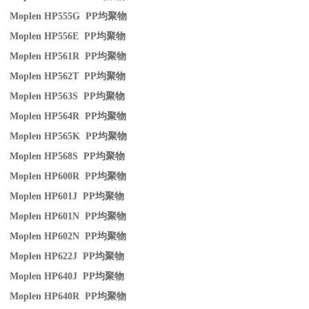
Moplen HP555G PP
均聚物
Moplen HP556E PP
均聚物
Moplen HP561R PP
均聚物
Moplen HP562T PP
均聚物
Moplen HP563S PP
均聚物
Moplen HP564R PP
均聚物
Moplen HP565K PP
均聚物
Moplen HP568S PP
均聚物
Moplen HP600R PP
均聚物
Moplen HP601J PP
均聚物
Moplen HP601N PP
均聚物
Moplen HP602N PP
均聚物
Moplen HP622J PP
均聚物
Moplen HP640J PP
均聚物
Moplen HP640R PP
均聚物