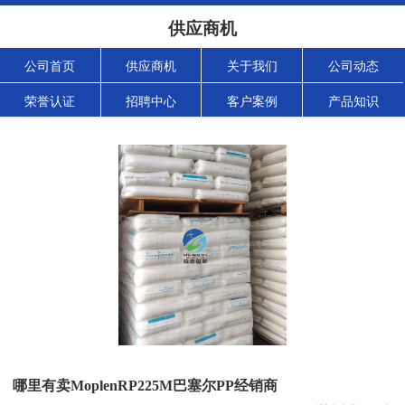
供应商机
公司首页
供应商机
关于我们
公司动态
荣誉认证
招聘中心
客户案例
产品知识
哪里有卖MoplenRP225M巴塞尔PP经销商