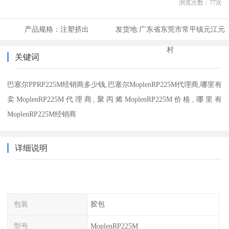
浏览次数：
77
次
产品规格：
注塑挤出
发货地:
广东省东莞市常平镇元江元
村
关键词
巴塞尔PPRP225M经销商多少钱,巴塞尔MoplenRP225M代理商,哪里有
卖MoplenRP225M代理商,聚丙烯MoplenRP225M价格,哪里有
MoplenRP225M经销商
详细说明
包装
胶包
型号
MoplenRP225M