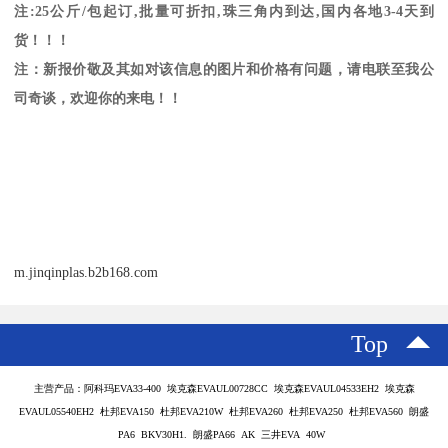
注
:25
公斤
/
包起订
,
批量可折扣
,
珠三角内到达
,
国内各地
3-4
天到
货！！！
注：新报价敬及其如对该信息的图片和价格有问题，请电联至我公
司奇谈，欢迎你的来电！！
m.jinqinplas.b2b168.com
Top
主营产品：阿科玛EVA33-400 埃克森EVAUL00728CC 埃克森EVAUL04533EH2 埃克森
EVAUL05540EH2 杜邦EVA150 杜邦EVA210W 杜邦EVA260 杜邦EVA250 杜邦EVA560 朗盛
PA6 BKV30H1. 朗盛PA66 AK 三井EVA 40W