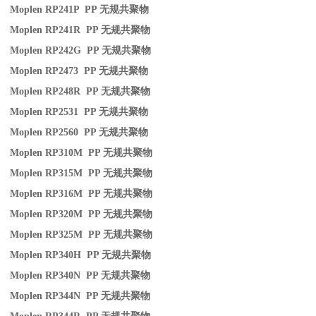
Moplen RP241P PP
无规共聚物
Moplen RP241R PP
无规共聚物
Moplen RP242G PP
无规共聚物
Moplen RP2473 PP
无规共聚物
Moplen RP248R PP
无规共聚物
Moplen RP2531 PP
无规共聚物
Moplen RP2560 PP
无规共聚物
Moplen RP310M PP
无规共聚物
Moplen RP315M PP
无规共聚物
Moplen RP316M PP
无规共聚物
Moplen RP320M PP
无规共聚物
Moplen RP325M PP
无规共聚物
Moplen RP340H PP
无规共聚物
Moplen RP340N PP
无规共聚物
Moplen RP344N PP
无规共聚物