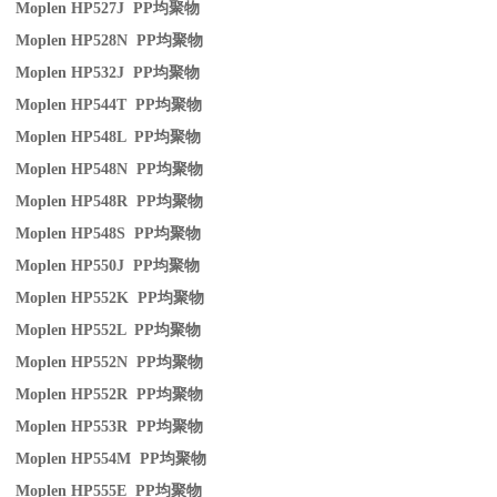
Moplen HP527J PP
均聚物
Moplen HP528N PP
均聚物
Moplen HP532J PP
均聚物
Moplen HP544T PP
均聚物
Moplen HP548L PP
均聚物
Moplen HP548N PP
均聚物
Moplen HP548R PP
均聚物
Moplen HP548S PP
均聚物
Moplen HP550J PP
均聚物
Moplen HP552K PP
均聚物
Moplen HP552L PP
均聚物
Moplen HP552N PP
均聚物
Moplen HP552R PP
均聚物
Moplen HP553R PP
均聚物
Moplen HP554M PP
均聚物
Moplen HP555E PP
均聚物